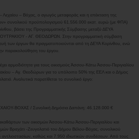
 Λεχαίου – Βόχας, ο αγωγός μεταφοράς και η επέκταση της
ν» συνολικού προϋπολογισμού 61.556.000 εκατ. ευρώ (με ΦΠΑ)
ίνθου, βάσει της Προγραμματικής Σύμβασης μεταξύ ΔΕΥΑ
ΟΥΤΡΑΚΙΟΥ - ΑΓ. ΘΕΟΔΩΡΩΝ. Στην προγραμματική σύμβαση
σκευή των έργων θα πραγματοποιούνται από τη ΔΕΥΑ Κορίνθου, ενώ
 την παρακολούθηση του έργου.
 έχει αρμοδιότητα για τους οικισμούς Άσσου-Κάτω Άσσου-Περιγιαλίου
τρακίου – Αγ. Θεοδώρων για το υπόλοιπο 50% της ΕΕΛ και ο Δήμος
λατιό. Αναλυτικά παρατίθεται το συνολικό έργο:
ΟΥ-ΒΟΧΑΣ / Συνολική Δημόσια Δαπάνη: 46.128.000 €
ακαθάρτων των οικισμών Άσσου-Κάτω Άσσου-Περιγιαλίου και
σμών Βραχάτι -Ζευγολατιό του Δήμου Βέλου-Βόχας, συνολικού
6 αντλιοστασίων, καθώς και 7.950 ιδιωτικών συνδέσεων. Από τους