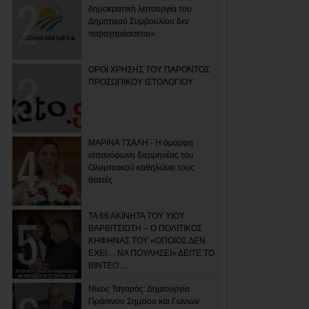
δημοκρατική λειτουργία του
Δημοτικού Συμβουλίου δεν
παραχαράσσεται»
ΟΡΟΙ ΧΡΗΣΗΣ ΤΟΥ ΠΑΡΟΝΤΟΣ
ΠΡΟΣΩΠΙΚΟΥ ΙΣΤΟΛΟΓΙΟΥ
ΜΑΡΙΝΑ ΤΣΑΛΗ - Η όμορφη
ισπανόφωνη διερμηνέας του
Ολυμπιακού καθηλώνει τους
θεατές
ΤΑ 66 ΑΚΙΝΗΤΑ ΤΟΥ ΥΙΟΥ
ΒΑΡΒΙΤΣΙΩΤΗ – Ο ΠΟΛΙΤΙΚΟΣ
ΚΗΦΗΝΑΣ ΤΟΥ «ΟΠΟΙΟΣ ΔΕΝ
ΕΧΕΙ… ΝΑ ΠΟΥΛΗΣΕΙ» ΔΕΙΤΕ ΤΟ
ΒΙΝΤΕΟ…
Νίκος Ταγαράς: Δημιουργία
Πράσινου Σημείου και Γωνιών