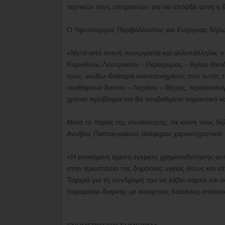
τεχνικών τους υπηρεσιών, για να υπάρξει αυτή η θ
Ο Υφυπουργός Περιβάλλοντος και Ενέργειας δήλ
«Μετά από στενή συνεργασία και αλλεπάλληλες συ
Κορινθίων, Λουτρακίου - Περαχώρας – Αγίων Θεο
τους, νιώθω ιδιαίτερα ικανοποιημένος που εντός
ακαθάρτων Άσσου – Λεχαίου – Βόχας, προϋπολογισ
χρόνιο πρόβλημα και θα αναβαθμίσει σημαντικά κ
Μετά το πέρας της συνάντησης, σε κοινή τους δή
Αννίβας Παπακυριάκος ανέφεραν χαρακτηριστικά:
«Η επικείμενη άμεση έγκριση χρηματοδότησης αυτο
στην προστασία της δημόσιας υγείας όπως και στ
Ταγαρά για τη συνδρομή του να λάβει σάρκα και 
παραμείνει διαρκής με ανοιχτούς διαύλους επικοι