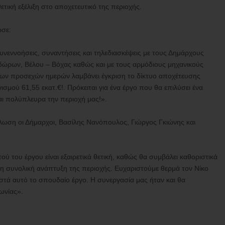
ετική εξέλιξη στο αποχετευτικό της περιοχής.
ωσε:
νεννοήσεις, συναντήσεις και τηλεδιασκέψεις με τους Δημάρχους
δώρων, Βέλου – Βόχας καθώς και με τους αρμόδιους μηχανικούς
 των προσεχών ημερών λαμβάνει έγκριση το δίκτυο αποχέτευσης
μού 61,55 εκατ.€!. Πρόκειται για ένα έργο που θα επιλύσει ένα
αι πολύπλευρα την περιοχή μας!».
λωση οι Δήμαρχοι, Βασίλης Νανόπουλος, Γιώργος Γκιώνης και
ύ του έργου είναι εξαιρετικά θετική, καθώς θα συμβάλει καθοριστικά
η συνολική ανάπτυξη της περιοχής. Ευχαριστούμε θερμά τον Νίκο
οστά αυτό το σπουδαίο έργο. Η συνεργασία μας ήταν και θα
νωνίας».