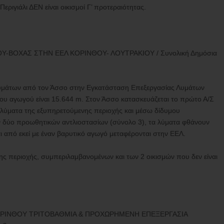
εριγιάλι ΔΕΝ είναι οικισμοί Γ’ προτεραιότητας.
ΒΟΧΑΣ ΣΤΗΝ ΕΕΛ ΚΟΡΙΝΘΟΥ- ΛΟΥΤΡΑΚΙΟΥ / Συνολική Δημόσια
υμάτων από τον Άσσο στην Εγκατάσταση Επεξεργασίας Λυμάτων
ου αγωγού είναι 15.644 m. Στον Άσσο κατασκευάζεται το πρώτο Α/Σ
λύματα της εξυπηρετούμενης περιοχής και μέσω δίδυμου
 δύο προωθητικών αντλιοστασίων (σύνολο 3), τα λύματα φθάνουν
ι από εκεί με έναν βαρυτικό αγωγό μεταφέρονται στην ΕΕΛ.
ς περιοχής, συμπεριλαμβανομένων και των 2 οικισμών που δεν είναι
ΟΡΙΝΘΟΥ ΤΡΙΤΟΒΑΘΜΙΑ & ΠΡΟΧΩΡΗΜΕΝΗ ΕΠΕΞΕΡΓΑΣΙΑ