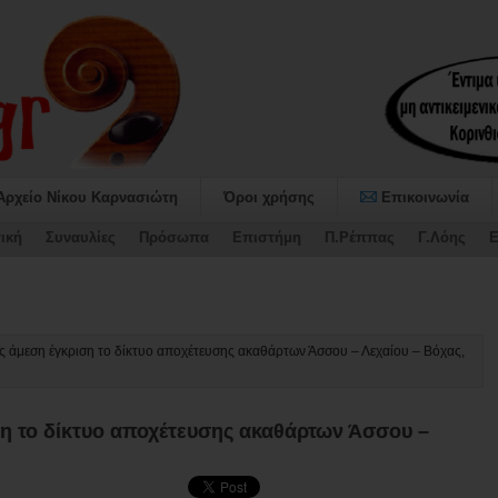
Αρχείο Νίκου Καρνασιώτη
Όροι χρήσης
Επικοινωνία
ική
Συναυλίες
Πρόσωπα
Επιστήμη
Π.Ρέππας
Γ.Λόης
Ε
αψήφισε τον Προϋπολογισμό και το Τεχνικό Πρόγραμμα 202-
ς άμεση έγκριση το δίκτυο αποχέτευσης ακαθάρτων Άσσου – Λεχαίου – Βόχας,
ση το δίκτυο αποχέτευσης ακαθάρτων Άσσου –