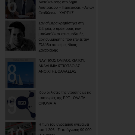
Ανακύκλωσης στο Δήμο
Λουτρακίου – Περαχώρας – Αγίων
Θεοδώρων - ΧΑΡΤΗΣ
Σαν σήμερα κρεμάστηκε στη
Σιβηρία, ο πράκτορας των
μπολσεβίκων και αιμοδιψής
αρχισυμμορίτης που έπνιξε την
Ελλάδα στο αίμα, Νίκος
Ζαχαριάδης
ΝΑΥΤΙΚΟΣ ΟΜΙΛΟΣ ΚΙΑΤΟΥ:
ΑΚΑΔΗΜΙΑ ΙΣΤΙΟΠΛΟΙΑΣ
ΑΝΟΙΧΤΗΣ ΘΑΛΑΣΣΑΣ
Ιδού οι λίστες της ντροπής με τις
υπερωρίες της ΕΡΤ - ΟΛΑ ΤΑ
ΟΝΟΜΑΤΑ
Η τιμή του υγραερίου ανεβαίνει
στο 1.20€ - Σε απόγνωση 90.000