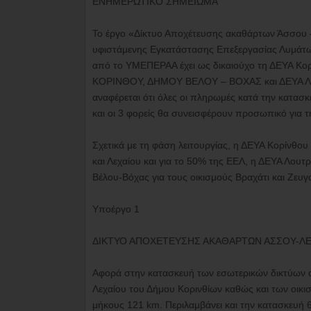
ΕΝΗΜΕΡΩΤΙΚΟ ΣΗΜΕΙΩΜΑ
Το έργο «Δίκτυο Αποχέτευσης ακαθάρτων Άσσου –
υφιστάμενης Εγκατάστασης Επεξεργασίας Λυμάτω
από το ΥΜΕΠΕΡΑΑ έχει ως δικαιούχο τη ΔΕΥΑ Κορ
ΚΟΡΙΝΘΟΥ, ΔΗΜΟΥ ΒΕΛΟΥ – ΒΟΧΑΣ και ΔΕΥΑ Λ
αναφέρεται ότι όλες οι πληρωμές κατά την κατα
και οι 3 φορείς θα συνεισφέρουν προσωπικό για
Σχετικά με τη φάση λειτουργίας, η ΔΕΥΑ Κορίνθου
και Λεχαίου και για το 50% της ΕΕΛ, η ΔΕΥΑ Λου
Βέλου-Βόχας για τους οικισμούς Βραχάτι και Ζευγο
Υποέργο 1
ΔΙΚΤΥΟ ΑΠΟΧΕΤΕΥΣΗΣ ΑΚΑΘΑΡΤΩΝ ΑΣΣΟΥ-ΛΕΧΑΙ
Αφορά στην κατασκευή των εσωτερικών δικτύων 
Λεχαίου του Δήμου Κορινθίων καθώς και των οικι
μήκους 121 km. Περιλαμβάνει και την κατασκευή 