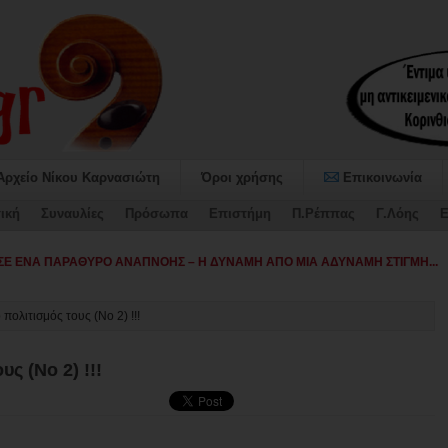
Αρχείο Νίκου Καρνασιώτη
Όροι χρήσης
Επικοινωνία
ική
Συναυλίες
Πρόσωπα
Επιστήμη
Π.Ρέππας
Γ.Λόης
Ε
αταψήφισε τον Προ_
 πολιτισμός τους (Νο 2) !!!
ς (Νο 2) !!!