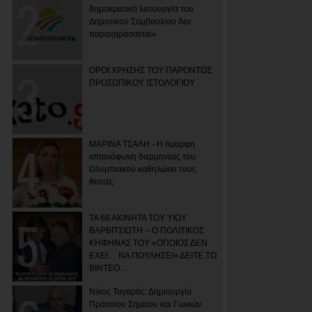
δημοκρατική λειτουργία του
Δημοτικού Συμβουλίου δεν
παραχαράσσεται»
ΟΡΟΙ ΧΡΗΣΗΣ ΤΟΥ ΠΑΡΟΝΤΟΣ
ΠΡΟΣΩΠΙΚΟΥ ΙΣΤΟΛΟΓΙΟΥ
ΜΑΡΙΝΑ ΤΣΑΛΗ - Η όμορφη
ισπανόφωνη διερμηνέας του
Ολυμπιακού καθηλώνει τους
θεατές
ΤΑ 66 ΑΚΙΝΗΤΑ ΤΟΥ ΥΙΟΥ
ΒΑΡΒΙΤΣΙΩΤΗ – Ο ΠΟΛΙΤΙΚΟΣ
ΚΗΦΗΝΑΣ ΤΟΥ «ΟΠΟΙΟΣ ΔΕΝ
ΕΧΕΙ… ΝΑ ΠΟΥΛΗΣΕΙ» ΔΕΙΤΕ ΤΟ
ΒΙΝΤΕΟ…
Νίκος Ταγαράς: Δημιουργία
Πράσινου Σημείου και Γωνιών