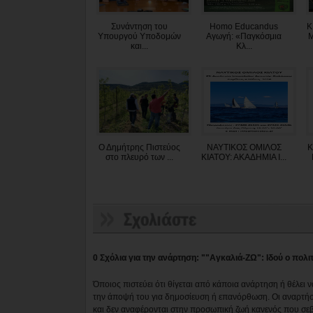
Συνάντηση του
Homo Educandus
Κ
Υπουργού Υποδομών
Αγωγή: «Παγκόσμια
Μ
και...
Κλ...
Ο Δημήτρης Πιστεύος
ΝΑΥΤΙΚΟΣ ΟΜΙΛΟΣ
Κ
στο πλευρό των ...
ΚΙΑΤΟΥ: ΑΚΑΔΗΜΙΑ Ι...
0 Σχόλια για την ανάρτηση: ""Αγκαλιά-ΖΩ": Ιδού ο πολιτι
Όποιος πιστεύει ότι θίγεται από κάποια ανάρτηση ή θέλει 
την άποψή του για δημοσίευση ή επανόρθωση. Οι αναρτήσ
και δεν αναφέρονται στην προσωπική ζωή κανενός που σε