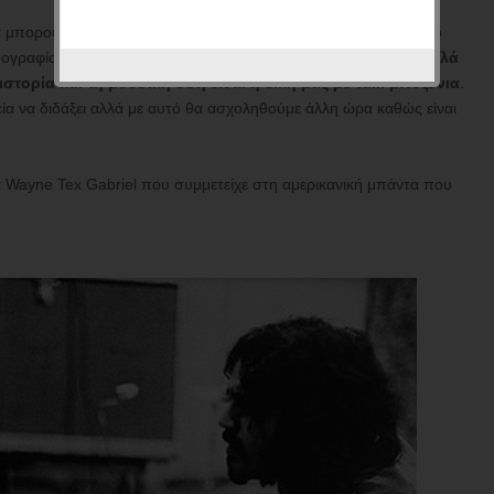
α μπορούσε να είναι αληθινή αφού ο Τσε Γκεβάρα εκτελέστηκε το
ραφία η εικόνα του Λένον δεν ταιριάζει με την ηλικία του....
αλλά
ιστορία και τη μουσική όση είναι η δική μας με τα... μποζόνια
.
λεία να διδάξει αλλά με αυτό θα ασχοληθούμε άλλη ώρα καθώς είναι
 Wayne Tex Gabriel που συμμετείχε στη αμερικανική μπάντα που