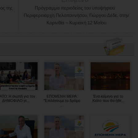
ος της
Πρόγραμμα περιοδείας του υποψήφιου
Περιφερειάρχη Πελοποννήσου, Γιώργου Δέδε, στην
Κορινθία – Κυριακή 12 Μαΐου
ΑΤΟ: Η σιωπή για τον
ΕΠΟΜΕΝΗ ΜΕΡΑ:
Ένα κείμενο για το
ΔΗΜΟΦΙΛΟ γε...
"Επιλέγουμε το δρόμο
Κιάτο που θα ήθε...
...