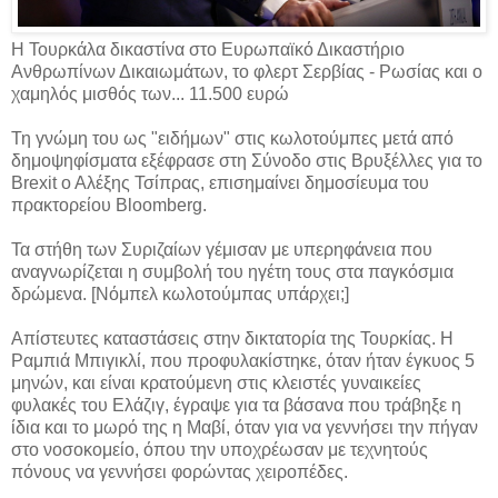
Η Τουρκάλα δικαστίνα στο Ευρωπαϊκό Δικαστήριο
Ανθρωπίνων Δικαιωμάτων, το φλερτ Σερβίας - Ρωσίας και ο
χαμηλός μισθός των... 11.500 ευρώ
Τη γνώμη του ως "ειδήμων" στις κωλοτούμπες μετά από
δημοψηφίσματα εξέφρασε στη Σύνοδο στις Βρυξέλλες για το
Brexit ο Αλέξης Τσίπρας, επισημαίνει δημοσίευμα του
πρακτορείου Bloomberg.
Τα στήθη των Συριζαίων γέμισαν με υπερηφάνεια που
αναγνωρίζεται η συμβολή του ηγέτη τους στα παγκόσμια
δρώμενα. [Νόμπελ κωλοτούμπας υπάρχει;]
Απίστευτες καταστάσεις στην δικτατορία της Τουρκίας. Η
Ραμπιά Μπιγικλί, που προφυλακίστηκε, όταν ήταν έγκυος 5
μηνών, και είναι κρατούμενη στις κλειστές γυναικείες
φυλακές του Ελάζιγ, έγραψε για τα βάσανα που τράβηξε η
ίδια και το μωρό της η Μαβί, όταν για να γεννήσει την πήγαν
στο νοσοκομείο, όπου την υποχρέωσαν με τεχνητούς
πόνους να γεννήσει φορώντας χειροπέδες.