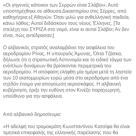
«Οι γηγενείς κάτοικοι των Σερρών είναι Σλάβοι». Αυτό
υποστηρίχθηκε σε αίθουσα Δικαστηρίου στις Σέρρες, από
καθηγήτρια εξ Αθηνών. Όταν μιλώ για ανθελληνική παιδεία,
κάνω λάθος; Αυτοί διδάσκουν τους νέους Έλληνες. [Τα
στελέχη του ΣΥΡΙΖΑ στο νομό, είναι κι αυτοί Σλάβοι; Αν δεν
είναι, πώς αντέδρασαν;]
Ο αλβανικός στρατός αναλαμβάνει την ασφάλεια του
αεροδρομίου Ρίνας. Η υπουργός Άμυνας, Όλτα Τζάσκα,
δήλωσε ότι η στρατιωτική Αστυνομία και το ειδικό τάγμα των
ενόπλων δυνάμεων θα βρίσκονται περιμετρικά του
αεροδρομίου. Η απόφαση ελήφθη μία ημέρα μετά τη ληστεία
των 10 εκατομμυρίων ευρώ μέσα στο αεροδρόμιο από ένα
σχεδόν έτοιμο για απογείωση αεροσκάφος. Η αλβανική
κυβέρνηση, έριξε την ευθύνη στον Κινέζο παραχωρητή,
υπεύθυνο για την ασφάλεια.
Από αλβανικό δημοσίευμα:
«Η αδελφή του τρομοκράτη Κωνσταντίνου Κατσίφα θα είναι
τιμητικά επικεφαλής της ελληνικής παρέλασης που θα