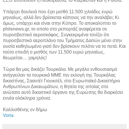
EEU αποτελούν η Λευκορωσία, το Καζακστάν και η Ρωσία.
Υπάρχει δουλειά που έχει μισθό 11.500 χιλιάδες ευρώ
μηνιαίως, αλλά δεν βρίσκεται κάποιος να την αναλάβει; Κι
όμως, υπάρχει και είναι στην Κύπρο. Το αποκαλύπτει το
philenews.gr, το οποίο στο ρεπορτάζ αναφέρεται σε
πυροσβεστικό αεροσκάφος. Συγκεκριμένα τονίζει ότι
πυροσβεστικό αεροπλάνο του Τμήματος Δασών μένει στην
ουσία καθηλωμένο γιατί δεν βρίσκουν πιλότο να το πετά. Και
τούτο επειδή ο μισθός των 11.500 ευρώ μηνιαίως,
θεωρείται… χαμηλός!
Τώρα θα μας δικάζει Τουρκάλα. Με μεγάλο ενθουσιασμό
ανήγγειλαν τα τουρκικά ΜΜΕ την εκλογή της Τουρκάλας
δικαστίνας, Σααντέτ Γιουκσέλ, στο Ευρωπαϊκό Δικαστήριο
Ανθρωπίνων Δικαιωμάτων, η θητεία της οποίας στο
ανώτατο αυτό δικαστικό όργανο της Ευρώπης θα διαρκέσει
εννέα ολόκληρα χρόνια.
Καλλισθένης εν δήμω
Voria