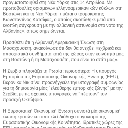
πραγματοποιηθεί στη Νέα Υόρκη στις 14 Απριλίου. Με
πρωτοβουλίες ορισμένων ελληνοαμερικανικών κύκλων στη
Βοστώνη και τη Νέα Υόρκη, τιμάται ο τρομοκράτης
Κωνσταντίνος Κατσίφας, ο οποίος σκοτώθηκε μετά από
ένοπλη σύγκρουση με την αλβανική αστυνομία στο νότο της
Αλβανίας», όπως σημειώνεται.
Προσθέτει ότι η Αλβανική Αμερικανική Ένωση στη
Μασαχουσέτη, ανακοίνωσε ότι δεν θα ανεχθεί «εχθρικά και
αποσχιστικά συνθήματα κατά της χώρας στην κοινότητά μας
στη Βοστώνη ή τη Μασαχουσέτη, που είναι το σπίτι μας».
H Σερβία πλησιάζει τη Ρωσία περισσότερο; Η υπουργός
Εμπορίου της Ευρασιατικής Οικονομικής Ένωσης (EEU),
Βερόνικα Νικισίνα, προανήγγειλε την υπογραφή συμφωνίας
για τη δημιουργία μίας "ελεύθερης εμπορικής ζώνης" με την
Σερβία, με τις σχετικές υπογραφές να "πέφτουν" τον
προσεχή Οκτώβριο.
Η Ευρασιατική Οικονομική Ένωση συνιστά μία οικονομική
ένωση κρατών και αποτελεί διάδοχο οργανισμό της
Ευρασιατικής Οικονομικής Κοινότητας. Ιδρυτικές χώρες της