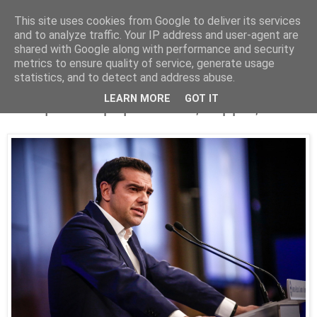
This site uses cookies from Google to deliver its services
Parakato.gr
and to analyze traffic. Your IP address and user-agent are
shared with Google along with performance and security
metrics to ensure quality of service, generate usage
statistics, and to detect and address abuse.
Το νόμπελ... κωλοτούμπας και τα
LEARN MORE
GOT IT
σκλαβικά παραμύθια στις Σέρρες