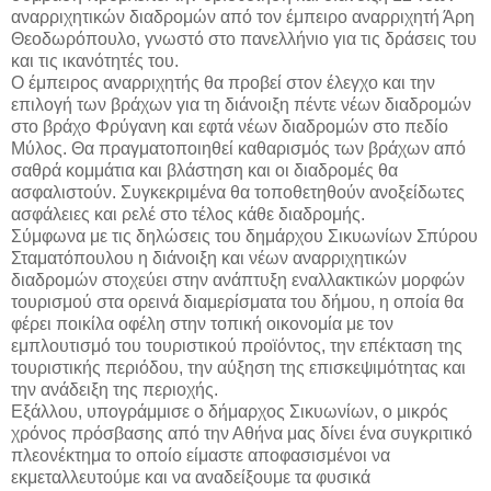
αναρριχητικών διαδρομών από τον έμπειρο αναρριχητή Άρη
Θεοδωρόπουλο, γνωστό στο πανελλήνιο για τις δράσεις του
και τις ικανότητές του.
Ο έμπειρος αναρριχητής θα προβεί στον έλεγχο και την
επιλογή των βράχων για τη διάνοιξη πέντε νέων διαδρομών
στο βράχο Φρύγανη και εφτά νέων διαδρομών στο πεδίο
Μύλος. Θα πραγματοποιηθεί καθαρισμός των βράχων από
σαθρά κομμάτια και βλάστηση και οι διαδρομές θα
ασφαλιστούν. Συγκεκριμένα θα τοποθετηθούν ανοξείδωτες
ασφάλειες και ρελέ στο τέλος κάθε διαδρομής.
Σύμφωνα με τις δηλώσεις του δημάρχου Σικυωνίων Σπύρου
Σταματόπουλου η διάνοιξη και νέων αναρριχητικών
διαδρομών στοχεύει στην ανάπτυξη εναλλακτικών μορφών
τουρισμού στα ορεινά διαμερίσματα του δήμου, η οποία θα
φέρει ποικίλα οφέλη στην τοπική οικονομία με τον
εμπλουτισμό του τουριστικού προϊόντος, την επέκταση της
τουριστικής περιόδου, την αύξηση της επισκεψιμότητας και
την ανάδειξη της περιοχής.
Εξάλλου, υπογράμμισε ο δήμαρχος Σικυωνίων, ο μικρός
χρόνος πρόσβασης από την Αθήνα μας δίνει ένα συγκριτικό
πλεονέκτημα το οποίο είμαστε αποφασισμένοι να
εκμεταλλευτούμε και να αναδείξουμε τα φυσικά