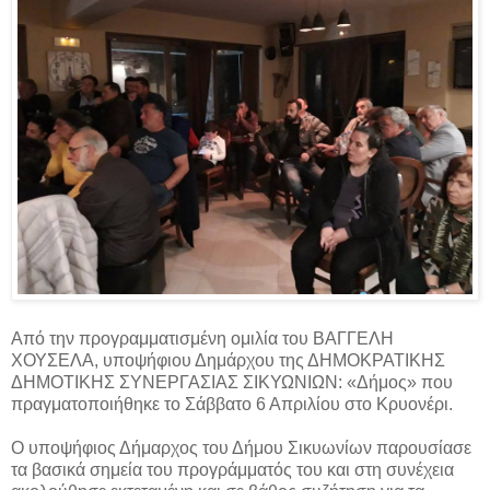
Από την προγραμματισμένη ομιλία του ΒΑΓΓΕΛΗ
ΧΟΥΣΕΛΑ, υποψήφιου Δημάρχου της ΔΗΜΟΚΡΑΤΙΚΗΣ
ΔΗΜΟΤΙΚΗΣ ΣΥΝΕΡΓΑΣΙΑΣ ΣΙΚΥΩΝΙΩΝ: «Δήμος» που
πραγματοποιήθηκε το Σάββατο 6 Απριλίου στο Κρυονέρι.
Ο υποψήφιος Δήμαρχος του Δήμου Σικυωνίων παρουσίασε
τα βασικά σημεία του προγράμματός του και στη συνέχεια