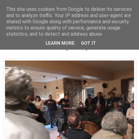
This site uses cookies from Google to deliver its services
Parakato.gr
and to analyze traffic. Your IP address and user-agent are
shared with Google along with performance and security
metrics to ensure quality of service, generate usage
statistics, and to detect and address abuse.
ΚΙΑΤΟ: Με επιτυχία και αυτή η ομιλία
LEARN MORE
GOT IT
του Χουσελά στο Κρυονέρι !!!