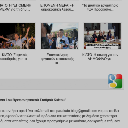
ΙΑΤΟ: Η "ΕΠΟΜΕΝΗ
ΕΠΟΜΕΝΗ ΜΕΡΑ: «Η
"Το μυστικό εργαστήριο
ΜΕΡΑ" για τη δημι...
δημοκρατική λειτου...
των Προσκόπω...
ΚΙΑΤΟ: Ξαφνικές
Επανεκκίνηση
ΚΙΑΤΟ: Η σιωπή για τον
ευαισθησίες για το ...
εργασιών κατασκευής
ΔΗΜΟΦΙΛΟ γε...
το...
νια 1ου Βρεφονηπιακού Σταθμού Κιάτου"
να απαντήσει αρκεί ένα απλό mail στο parakato.blog@gmail.com να μας στείλει
εις αφορούν αποκλειστικά πρόσωπα και καταστάσεις με δημόσιο χαρακτήρα
βόμαστε απολύτως. Δεν έχουμε προηγούμενα με κανέναν, δεν κρατάμε επόμενα