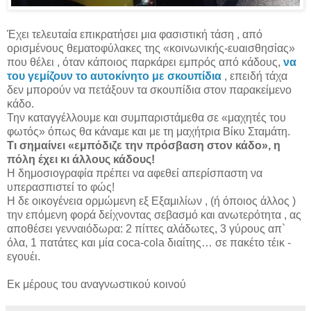
Έχει τελευταία επικρατήσει μια φασιστική τάση , από
ορισμένους θεματοφύλακες της «κοινωνικής-ευαισθησίας»
που θέλει , όταν κάποιος παρκάρει εμπρός από κάδους,
να
του γεμίζουν το αυτοκίνητο με σκουπίδια
, επειδή τάχα
δεν μπορούν να πετάξουν τα σκουπίδια στον παρακείμενο
κάδο.
Την καταγγέλλουμε και συμπαριστάμεθα σε «μαχητές του
φωτός» όπως θα κάναμε και με τη μαχήτρια Βίκυ Σταμάτη.
Τι σημαίνει «εμπόδιζε την πρόσβαση στον κάδο», η
πόλη έχει κι άλλους κάδους!
Η δημοσιογραφία πρέπει να αφεθεί απερίσπαστη να
υπερασπιστεί το φώς!
Η δε οικογένεια ορμώμενη εξ Εξαμιλίων , (ή όποιος άλλος )
την επόμενη φορά δείχνοντας σεβασμό και ανωτερότητα , ας
αποθέσει γενναιόδωρα: 2 πίττες αλάδωτες, 3 γύρους απ`
όλα, 1 πατάτες και μία coca-cola διαίτης… σε πακέτο τέικ -
εγουέι.
Εκ μέρους του αναγνωστικού κοινού