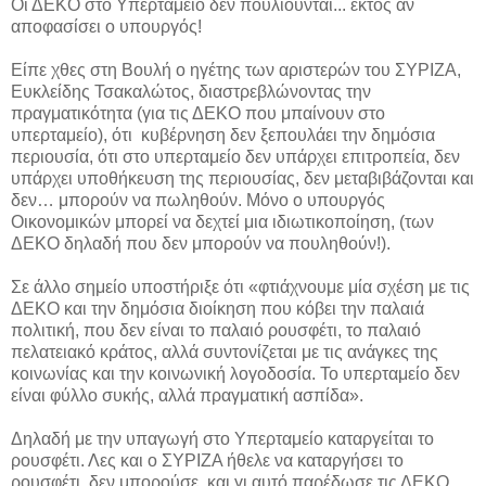
Οι ΔΕΚΟ στο Υπερταμείο δεν πουλιούνται... εκτός αν
αποφασίσει ο υπουργός!
Είπε χθες στη Βουλή ο ηγέτης των αριστερών του ΣΥΡΙΖΑ,
Ευκλείδης Τσακαλώτος, διαστρεβλώνοντας την
πραγματικότητα (για τις ΔΕΚΟ που μπαίνουν στο
υπερταμείο), ότι κυβέρνηση δεν ξεπουλάει την δημόσια
περιουσία, ότι στο υπερταμείο δεν υπάρχει επιτροπεία, δεν
υπάρχει υποθήκευση της περιουσίας, δεν μεταβιβάζονται και
δεν… μπορούν να πωληθούν. Μόνο ο υπουργός
Οικονομικών μπορεί να δεχτεί μια ιδιωτικοποίηση, (των
ΔΕΚΟ δηλαδή που δεν μπορούν να πουληθούν!).
Σε άλλο σημείο υποστήριξε ότι «φτιάχνουμε μία σχέση με τις
ΔΕΚΟ και την δημόσια διοίκηση που κόβει την παλαιά
πολιτική, που δεν είναι το παλαιό ρουσφέτι, το παλαιό
πελατειακό κράτος, αλλά συντονίζεται με τις ανάγκες της
κοινωνίας και την κοινωνική λογοδοσία. Το υπερταμείο δεν
είναι φύλλο συκής, αλλά πραγματική ασπίδα».
Δηλαδή με την υπαγωγή στο Υπερταμείο καταργείται το
ρουσφέτι. Λες και ο ΣΥΡΙΖΑ ήθελε να καταργήσει το
ρουσφέτι, δεν μπορούσε, και γι αυτό παρέδωσε τις ΔΕΚΟ