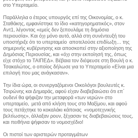
στο Υπερταμείο.
Παράλληλα ο έτερος υπουργός επί της Οικονομίας, ο κ.
Σταθάκης, εμφανίστηκε το ίδιο «κατηγορηματικός», στον
Αντ1, λέγοντας «εμείς δεν ξεπουλάμε τη δημόσια
περιουσία». Και όχι μόνο αυτό, αλλά στη συνέντευξή του
υποστήριξε ότι το υπερταμείο αποτελούσε επιδίωξη… της
σημερινής κυβέρνησης και αποσκοπεί στην αξιοποίηση της
Δημόσιας Περιουσίας, και «όχι στην εκποίησή της, όπως
είχε στόχο το ΤΑΙΠΕΔ». Βέβαια τον διέψευσε στη Βουλή ο κ.
Τσακαλώτος, ο οποίος δήλωσε για το Υπερταμείο «Είναι μια
επιλογή που μας ανάγκασαν».
Την ίδια ώρα, οι συνεργαζόμενοι Οικολόγοι βουλευτές κ.
Τσιρώνης και Δημαράς, αφού είχαν διαβεβαιώσει ότι επ΄
ουδενί θα ψήφιζαν την μεταφορά «των νερών» στο
υπερταμείο, μετά από κλήση τους στο Μαξίμου, και αφού
τους πετάχτηκε το κοκαλάκι κάποιας «νομοτεχνικής
βελτίωσης», άλλαξαν ρουν, ξέχασαν τις διαβεβαιώσεις τους,
και πειθήνια ψήφισαν το νομοσχέδιο!
Οι πιστοί των αριστερών προταγμάτων