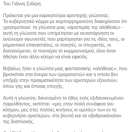
Του Γιάννη Σιδέρη
Πρόκειται για μια καρικατούρα αριστερής γλώσσας:
Το κυβερνητικό κόμμα με κομπορρημοσύνη διακηρύσσει ότι
χρησιμοποιεί τη γλώσσα μιας «αριστεράς της αλήθειας» -
αυτή τη γλώσσα που υπηρέτησαν με αυταπάρνηση οι
ανώνυμοι αγωνιστές που μαρτύρησαν για τις ιδέες τους, οι
ρομαντικοί επαναστάτες, οι ποιητές, οι στοχαστές, οι
διανοούμενοι, οι πιονιέροι το κομμουνισμού, όλοι όσοι
ήθελαν έναν άλλο κόσμο να είναι εφικτός.
Βεβαίως ήταν η γλώσσα μιας φαντασιακής «αλήθειας», που
βρισκόταν στα όνειρα των οραματιστών και η οποία δεν
υπήρξε στην πραγματικότητα των αριστερών εξουσιών,
όπου γης και όποιας εποχής.
Αυτή η γλώσσα, δανεισμένη το ήθος ενός εξιδανικευμένου
παρελθόντος, εκπίπτει «μες στην πολή συνάφεια του
κόσμου, μες στες πολλές κινήσεις κι ομιλίες» των εν τη
κυβερνήσει αριστερών, στη βουλή και τα «βοθροκάναλα»
της διαπλοκής.