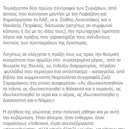
Τουλάχιστον δύο πρώην σύντροφοι των Συριζαίων, από
αυτούς που κούνησαν μαντήλι με τον Λαφαζάνη και
δημιούργησαν τη ΛΑΕ, οι κ. Στάθης Λεουτσάκος και ο
Θανάσης Πετράκος, διέσωσαν (ασχέτως αν συμφωνεί
κάποιος ή όχι με τις ιδέες τους), την πρωταρχική τιμιότητα
λόγου και πράξης που χαρακτηρίζει τους ανένδοτους
πιστούς των προταγμάτων της Αριστεράς.
Ασχέτως αν ελέγχεται η πράξη τους ως προς την θεσμική
κοσμιότητα που αρμόζει στο συγκεκριμένο μέρος, από τα
θεωρεία της Βουλής, εις ένδειξιν διαμαρτυρίας, πέταξαν
φυλλάδια που περιείχαν ένα απόσπασμα – καταγγελία, από
βιβλίο του κομμουνιστή Νομπελίστα συγγραφέα Ζοζέ
Σαραμάγκου στο οποίο αναφερόταν: «Ας ιδιωτικοποιηθούν
τα πάντα, ας ιδιωτικοποιηθεί η θάλασσα και ο ουρανός, ας
ιδιωτικοποιηθεί το νερό και ο αέρας, ας ιδιωτικοποιηθεί η
Δικαιοσύνη και ο Νόμος».
Η αλήθεια της γλώσσας στην πολιτική χάθηκε και με αυτή
την κυβέρνηση. Ήταν άπειροι, ήταν ένθερμοι, ήταν
παραλόγως επιθετικοί, είχαν ανεπεξάργαστα