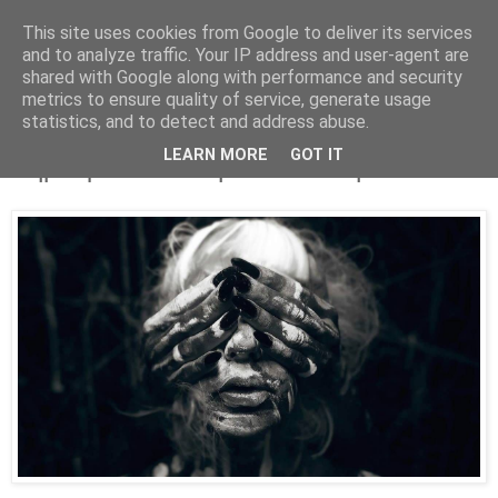
This site uses cookies from Google to deliver its services
Parakato.gr
and to analyze traffic. Your IP address and user-agent are
shared with Google along with performance and security
metrics to ensure quality of service, generate usage
statistics, and to detect and address abuse.
Προ των πυλών... η εκτροπή στη
LEARN MORE
GOT IT
Δημοκρατία και τη Δικαιοσύνη