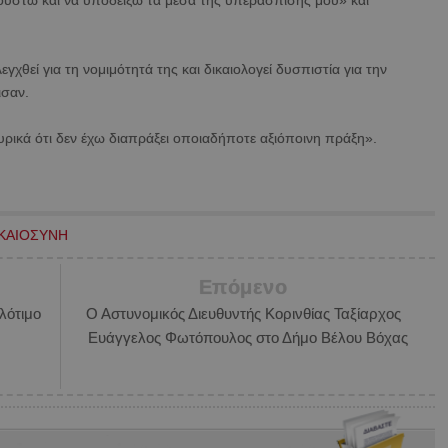
ουστώ και να υποδείξω τα μέσα της υπεράσπισής μου» και
γχθεί για τη νομιμότητά της και δικαιολογεί δυσπιστία για την
ισαν.
υρικά ότι δεν έχω διαπράξει οποιαδήποτε αξιόποινη πράξη».
ΙΚΑΙΟΣΥΝΗ
Επόμενο
λότιμο
Ο Αστυνομικός Διευθυντής Κορινθίας Ταξίαρχος
Ευάγγελος Φωτόπουλος στο Δήμο Βέλου Βόχας