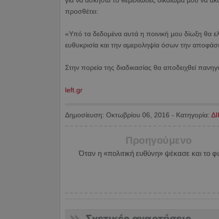
για να ασκήσω το θεμελιώδες δικαίωμά μου να ακ
προσθέτει:
«Υπό τα δεδομένα αυτά η ποινική μου δίωξη θα ελε
ευθυκρισία και την αμεροληψία όσων την αποφάσ
Στην πορεία της διαδικασίας θα αποδειχθεί πανηγ
left.gr
Δημοσίευση:
Οκτωβρίου 06, 2016
-
Κατηγορία:
Δ
Προηγούμενο
Όταν η «πολιτική ευθύνη» ψέκασε και το φι