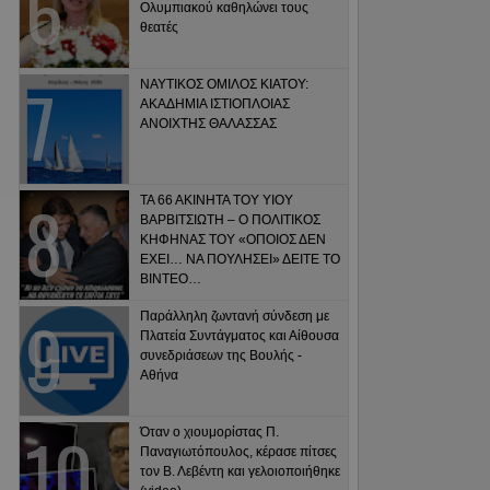
Ολυμπιακού καθηλώνει τους
θεατές
ΝΑΥΤΙΚΟΣ ΟΜΙΛΟΣ ΚΙΑΤΟΥ:
ΑΚΑΔΗΜΙΑ ΙΣΤΙΟΠΛΟΙΑΣ
ΑΝΟΙΧΤΗΣ ΘΑΛΑΣΣΑΣ
ΤΑ 66 ΑΚΙΝΗΤΑ ΤΟΥ ΥΙΟΥ
ΒΑΡΒΙΤΣΙΩΤΗ – Ο ΠΟΛΙΤΙΚΟΣ
ΚΗΦΗΝΑΣ ΤΟΥ «ΟΠΟΙΟΣ ΔΕΝ
ΕΧΕΙ… ΝΑ ΠΟΥΛΗΣΕΙ» ΔΕΙΤΕ ΤΟ
ΒΙΝΤΕΟ…
Παράλληλη ζωντανή σύνδεση με
Πλατεία Συντάγματος και Αίθουσα
συνεδριάσεων της Βουλής -
Αθήνα
Όταν ο χιουμορίστας Π.
Παναγιωτόπουλος, κέρασε πίτσες
τον Β. Λεβέντη και γελοιοποιήθηκε