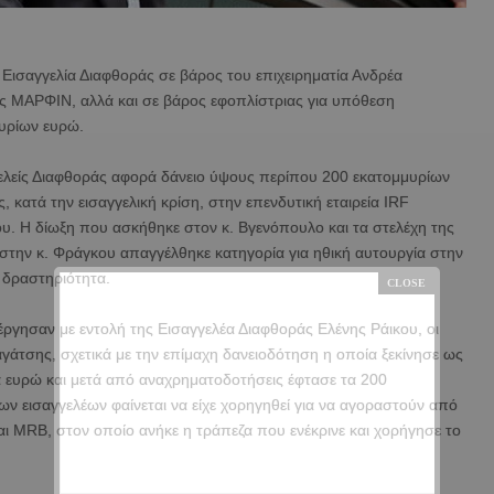
Εισαγγελία Διαφθοράς σε βάρος του επιχειρηματία Ανδρέα
ς ΜΑΡΦΙΝ, αλλά και σε βάρος εφοπλίστριας για υπόθεση
υρίων ευρώ.
ελείς Διαφθοράς αφορά δάνειο ύψους περίπου 200 εκατομμυρίων
 κατά την εισαγγελική κρίση, στην επενδυτική εταιρεία IRF
υ. Η δίωξη που ασκήθηκε στον κ. Βγενόπουλο και τα στελέχη της
 στην κ. Φράγκου απαγγέλθηκε κατηγορία για ηθική αυτουργία στην
 δραστηριότητα.
ργησαν με εντολή της Εισαγγελέα Διαφθοράς Ελένης Ράικου, οι
αγάτσης, σχετικά με την επίμαχη δανειοδότηση η οποία ξεκίνησε ως
 ευρώ και μετά από αναχρηματοδοτήσεις έφτασε τα 200
των εισαγγελέων φαίνεται να είχε χορηγηθεί για να αγοραστούν από
και ΜRB, στον οποίο ανήκε η τράπεζα που ενέκρινε και χορήγησε το