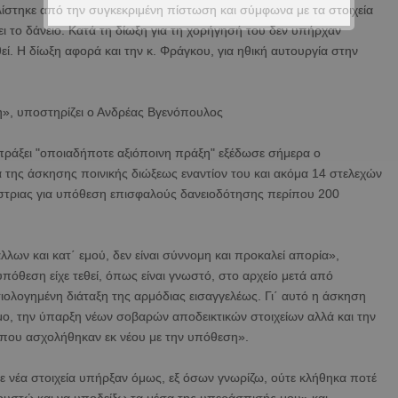
λίστηκε από την συγκεκριμένη πίστωση και σύμφωνα με τα στοιχεία
ι το δάνειο. Κατά τη δίωξη για τη χορήγησή του δεν υπήρχαν
εί. Η δίωξη αφορά και την κ. Φράγκου, για ηθική αυτουργία στην
η», υποστηρίζει ο Ανδρέας Βγενόπουλος
απράξει "οποιαδήποτε αξιόποινη πράξη" εξέδωσε σήμερα ο
α της άσκησης ποινικής διώξεως εναντίον του και ακόμα 14 στελεχών
στριας για υπόθεση επισφαλούς δανειοδότησης περίπου 200
λων και κατ΄ εμού, δεν είναι σύννομη και προκαλεί απορία»,
υπόθεση είχε τεθεί, όπως είναι γνωστό, στο αρχείο μετά από
ολογημένη διάταξη της αρμόδιας εισαγγελέως. Γι΄ αυτό η άσκηση
ο, την ύπαρξη νέων σοβαρών αποδεικτικών στοιχείων αλλά και την
που ασχολήθηκαν εκ νέου με την υπόθεση».
ε νέα στοιχεία υπήρξαν όμως, εξ όσων γνωρίζω, ούτε κλήθηκα ποτέ