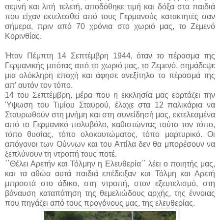
σεμνή και λιτή τελετή, αποδόθηκε τιμή και δόξα στα παιδιά
που είχαν εκτελεσθεί από τους Γερμανούς κατακτητές σαν
σήμερα, πριν από 70 χρόνια στο χωριό μας, το Ζεμενό
Κορινθίας.
Ήταν Πέμπτη 14 Σεπτέμβρη 1944, όταν το πέρασμα της
Γερμανικής μπότας από το χωριό μας, το Ζεμενό, σημάδεψε
μια ολόκληρη εποχή και άφησε ανεξίτηλο το πέρασμά της
απ’ αυτόν τον τόπο.
14 του Σεπτέμβρη, μέρα που η εκκλησία μας εορτάζει την
Ύψωση του Τιμίου Σταυρού, έλαχε στα 12 παλικάρια να
Σταυρωθούν στη μνήμη και στη συνείδησή μας, εκτελεσμένα
από το Γερμανικό πολυβόλο, καθιστώντας τούτο τον τόπο,
τόπο θυσίας, τόπο ολοκαυτώματος, τόπο μαρτυρικό. Οι
απόγονοι των Ούννων και του Αττίλα δεν θα μπορέσουν να
ξεπλύνουν τη ντροπή τους ποτέ.
΄΄Θέλει Αρετήν και Τόλμην η Ελευθερία΄΄ λέει ο ποιητής μας,
και τα αθώα αυτά παιδιά επέδειξαν και Τόλμη και Αρετή
μπροστά στο άδικο, στη ντροπή, στον εξευτελισμό, στη
βάναυση καταπάτηση της θεμελιώδους αρχής, της έννοιας
που πηγάζει από τους προγόνους μας, της ελευθερίας.