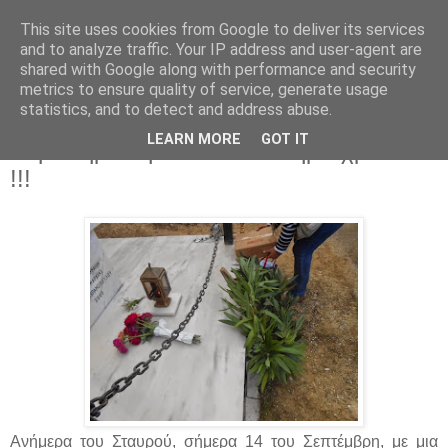
This site uses cookies from Google to deliver its services
Parakato.gr
and to analyze traffic. Your IP address and user-agent are
shared with Google along with performance and security
metrics to ensure quality of service, generate usage
statistics, and to detect and address abuse.
Ζεμενό Κορινθίας: 14 Σεπτέμβρη 1944 -
LEARN MORE
GOT IT
Συμπληρώθηκαν 70 ολόκληρα χρόνια
!!!
Ανήμερα του Σταυρού, σήμερα 14 του Σεπτέμβρη, με μια