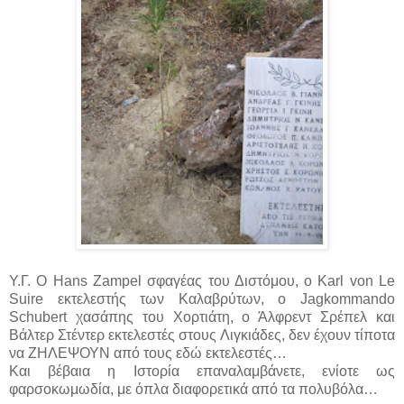
Υ.Γ. Ο Hans Zampel σφαγέας του Διστόμου, ο Karl von Le
Suire εκτελεστής των Καλαβρύτων, ο Jagkommando
Schubert χασάπης του Χορτιάτη, ο Άλφρεντ Σρέπελ και
Βάλτερ Στέντερ εκτελεστές στους Λιγκιάδες, δεν έχουν τίποτα
να ΖΗΛΕΨΟΥΝ από τους εδώ εκτελεστές…
Και βέβαια η Ιστορία επαναλαμβάνετε, ενίοτε ως
φαρσοκωμωδία, με όπλα διαφορετικά από τα πολυβόλα…