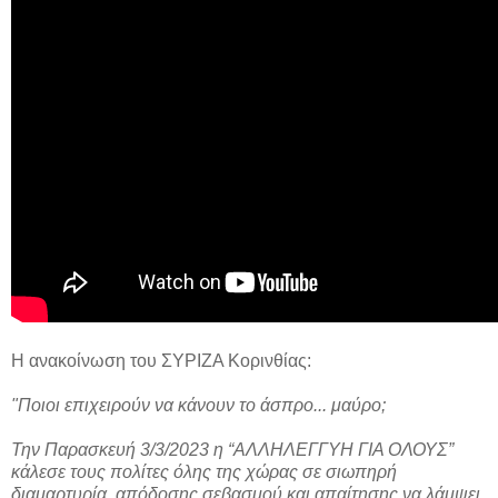
Η ανακοίνωση του ΣΥΡΙΖΑ Κορινθίας:
"Ποιοι επιχειρούν να κάνουν το άσπρο... μαύρο;
Την Παρασκευή 3/3/2023 η “ΑΛΛΗΛΕΓΓΥΗ ΓΙΑ ΟΛΟΥΣ”
κάλεσε τους πολίτες όλης της χώρας σε σιωπηρή
διαμαρτυρία, απόδοσης σεβασμού και απαίτησης να λάμψει