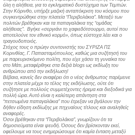
όλη η αλήθεια, για το εγκληματικό δυστύχημα των Τεμπών.
Στην Κόρινθο, υπήρξε μαζική ανταπόκριση του κόσμου που
συγκεντρώθηκε στην πλατεία “Περιβολάκια”. Μεταξύ των
πολιτών βρέθηκαν και τα παπαγαλάκια της “ομάδας
αλήθειας”. Βγήκε «σεργιάνι το χαφιεδότσουρμο, αυτοί που
αποτελούνε τον εθνικό κορμό», όπως εύστοχα λέει και ο
τραγουδοποιός.
Στόχος τους ο πρώην συντονιστής του ΣΥΡΙΖΑ ΠΣ
Κορινθίας, Γ. Παπασταμόπουλος, καθώς μια συζήτησή του
με παρευρισκόμενο πολίτη, που είχε χάσει τη γυναίκα του
στο Μάτι, μεταφέρθηκε στα δεξιά blogs ως εκδίωξη του
ανθρώπου από την εκδήλωση!
Βέβαια, κανείς δεν αναφέρει ότι ο νέος άνθρωπος παρέμεινε
στην πλατεία μέχρι το τέλος της εκδήλωσης, ούτε ότι
συζήτησε με πολλούς συμμετέχοντες ήρεμα και διεξοδικά για
πολλή ώρα. Αυτό είναι η καλύτερη απάντηση στα
“πετσωμένα παπαγαλάκια” που έτρεξαν να βγάλουν την
δήθεν είδηση εκδίωξης με πηχυαίους τίτλους και αναληθείς
αναφορές.
Όσοι βρέθηκαν στα “Περιβολάκια”, γνωρίζουν ότι τα
δημοσιεύματα είναι ψευδή. Όσους δεν βρίσκονταν εκεί,
οφείλουμε να τους ενημερώσουμε ότι καμία ένταση μεταξύ