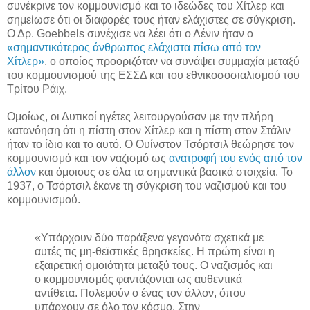
συνέκρινε τον κομμουνισμό και το ιδεώδες του Χίτλερ και
σημείωσε ότι οι διαφορές τους ήταν ελάχιστες σε σύγκριση.
Ο Δρ. Goebbels συνέχισε να λέει ότι ο Λένιν ήταν ο
«σημαντικότερος άνθρωπος ελάχιστα πίσω από τον
Χίτλερ»
, ο οποίος προοριζόταν να συνάψει συμμαχία μεταξύ
του κομμουνισμού της ΕΣΣΔ και του εθνικοσοσιαλισμού του
Τρίτου Ράιχ.
Ομοίως, οι Δυτικοί ηγέτες λειτουργούσαν με την πλήρη
κατανόηση ότι η πίστη στον Χίτλερ και η πίστη στον Στάλιν
ήταν το ίδιο και το αυτό. Ο Ουίνστον Τσόρτσιλ θεώρησε τον
κομμουνισμό και τον ναζισμό ως
ανατροφή του ενός από τον
άλλον
και όμοιους σε όλα τα σημαντικά βασικά στοιχεία. Το
1937, ο Τσόρτσιλ έκανε τη σύγκριση του ναζισμού και του
κομμουνισμού.
«Υπάρχουν δύο παράξενα γεγονότα σχετικά με
αυτές τις μη-θεϊστικές θρησκείες. Η πρώτη είναι η
εξαιρετική ομοιότητα μεταξύ τους. Ο ναζισμός και
ο κομμουνισμός φαντάζονται ως αυθεντικά
αντίθετα. Πολεμούν ο ένας τον άλλον, όπου
υπάρχουν σε όλο τον κόσμο. Στην