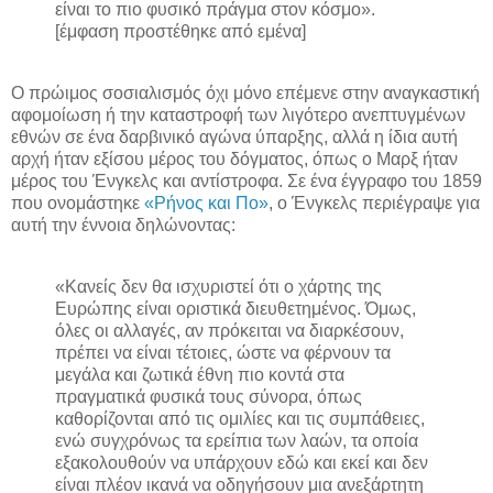
είναι το πιο φυσικό πράγμα στον κόσμο».
[έμφαση προστέθηκε από εμένα]
Ο πρώιμος σοσιαλισμός όχι μόνο επέμενε στην αναγκαστική
αφομοίωση ή την καταστροφή των λιγότερο ανεπτυγμένων
εθνών σε ένα δαρβινικό αγώνα ύπαρξης, αλλά η ίδια αυτή
αρχή ήταν εξίσου μέρος του δόγματος, όπως ο Μαρξ ήταν
μέρος του Ένγκελς και αντίστροφα. Σε ένα έγγραφο του 1859
που ονομάστηκε
«Ρήνος και Πο»
, ο Ένγκελς περιέγραψε για
αυτή την έννοια δηλώνοντας:
«Κανείς δεν θα ισχυριστεί ότι ο χάρτης της
Ευρώπης είναι οριστικά διευθετημένος. Όμως,
όλες οι αλλαγές, αν πρόκειται να διαρκέσουν,
πρέπει να είναι τέτοιες, ώστε να φέρνουν τα
μεγάλα και ζωτικά έθνη πιο κοντά στα
πραγματικά φυσικά τους σύνορα, όπως
καθορίζονται από τις ομιλίες και τις συμπάθειες,
ενώ συγχρόνως τα ερείπια των λαών, τα οποία
εξακολουθούν να υπάρχουν εδώ και εκεί και δεν
είναι πλέον ικανά να οδηγήσουν μια ανεξάρτητη