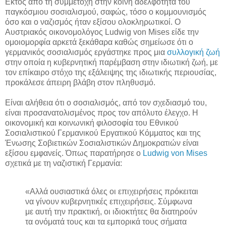
Εκτός από τη συμμετοχή στην κοινή αδελφότητα του
παγκόσμιου σοσιαλισμού, σαφώς, τόσο ο κομμουνισμός
όσο και ο ναζισμός ήταν εξίσου ολοκληρωτικοί. Ο
Αυστριακός οικονομολόγος Ludwig von Mises είδε την
ομοιομορφία αρκετά ξεκάθαρα καθώς σημείωσε ότι ο
γερμανικός σοσιαλισμός εργάστηκε προς μια
συλλογική ζωή
στην οποία η κυβερνητική παρέμβαση στην ιδιωτική ζωή, με
τον επίκαιρο στόχο της εξάλειψης της ιδιωτικής περιουσίας,
προκάλεσε άπειρη βλάβη στον πληθυσμό.
Είναι αλήθεια ότι ο σοσιαλισμός, από τον σχεδιασμό του,
είναι προσανατολισμένος προς τον απόλυτο έλεγχο. Η
οικονομική και κοινωνική φιλοσοφία του Εθνικού
Σοσιαλιστικού Γερμανικού Εργατικού Κόμματος και της
Ένωσης Σοβιετικών Σοσιαλιστικών Δημοκρατιών είναι
εξίσου εμφανείς. Όπως παρατήρησε ο
Ludwig von Mises
σχετικά με τη ναζιστική Γερμανία:
«Αλλά ουσιαστικά όλες οι επιχειρήσεις πρόκειται
να γίνουν κυβερνητικές επιχειρήσεις. Σύμφωνα
με αυτή την πρακτική, οι ιδιοκτήτες θα διατηρούν
τα ονόματά τους και τα εμπορικά τους σήματα