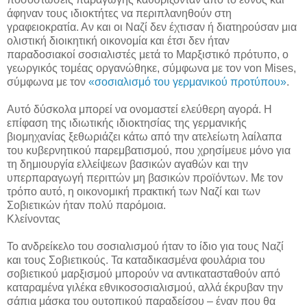
άφηναν τους ιδιοκτήτες να περιπλανηθούν στη
γραφειοκρατία. Αν και οι Ναζί δεν έχτισαν ή διατηρούσαν μια
ολιστική διοικητική οικονομία και έτσι δεν ήταν
παραδοσιακοί σοσιαλιστές μετά το Μαρξιστικό πρότυπο, ο
γεωργικός τομέας οργανώθηκε, σύμφωνα με τον von Mises,
σύμφωνα με τον
«σοσιαλισμό του γερμανικού προτύπου»
.
Αυτό δύσκολα μπορεί να ονομαστεί ελεύθερη αγορά. Η
επίφαση της ιδιωτικής ιδιοκτησίας της γερμανικής
βιομηχανίας ξεθωριάζει κάτω από την ατελείωτη λαίλαπα
του κυβερνητικού παρεμβατισμού, που χρησίμευε μόνο για
τη δημιουργία ελλείψεων βασικών αγαθών και την
υπερπαραγωγή περιττών μη βασικών προϊόντων. Με τον
τρόπο αυτό, η οικονομική πρακτική των Ναζί και των
Σοβιετικών ήταν πολύ παρόμοια.
Κλείνοντας
Το ανδρείκελο του σοσιαλισμού ήταν το ίδιο για τους Ναζί
και τους Σοβιετικούς. Τα καταδικασμένα φουλάρια του
σοβιετικού μαρξισμού μπορούν να αντικατασταθούν από
καταραμένα γιλέκα εθνικοσοσιαλισμού, αλλά έκρυβαν την
σάπια μάσκα του ουτοπικού παραδείσου – έναν που θα