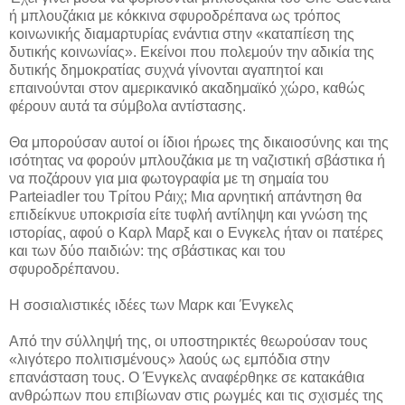
ή μπλουζάκια με κόκκινα σφυροδρέπανα ως τρόπος
κοινωνικής διαμαρτυρίας ενάντια στην «καταπίεση της
δυτικής κοινωνίας». Εκείνοι που πολεμούν την αδικία της
δυτικής δημοκρατίας συχνά γίνονται αγαπητοί και
επαινούνται στον αμερικανικό ακαδημαϊκό χώρο, καθώς
φέρουν αυτά τα σύμβολα αντίστασης.
Θα μπορούσαν αυτοί οι ίδιοι ήρωες της δικαιοσύνης και της
ισότητας να φορούν μπλουζάκια με τη ναζιστική σβάστικα ή
να ποζάρουν για μια φωτογραφία με τη σημαία του
Parteiadler του Τρίτου Ράιχ; Μια αρνητική απάντηση θα
επιδείκνυε υποκρισία είτε τυφλή αντίληψη και γνώση της
ιστορίας, αφού ο Καρλ Μαρξ και ο Ενγκελς ήταν οι πατέρες
και των δύο παιδιών: της σβάστικας και του
σφυροδρέπανου.
Η σοσιαλιστικές ιδέες των Μαρκ και Ένγκελς
Από την σύλληψή της, οι υποστηρικτές θεωρούσαν τους
«λιγότερο πολιτισμένους» λαούς ως εμπόδια στην
επανάσταση τους. Ο Ένγκελς αναφέρθηκε σε κατακάθια
ανθρώπων που επιβίωναν στις ρωγμές και τις σχισμές της