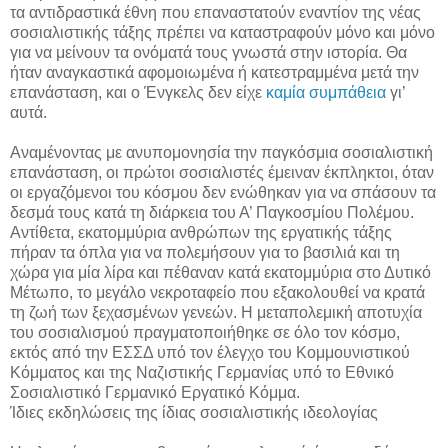
τα αντιδραστικά έθνη που επαναστατούν εναντίον της νέας
σοσιαλιστικής τάξης πρέπει να καταστραφούν μόνο και μόνο
για να μείνουν τα ονόματά τους γνωστά στην ιστορία. Θα
ήταν αναγκαστικά αφομοιωμένα ή κατεστραμμένα μετά την
επανάσταση, και ο Ένγκελς δεν είχε
καμία συμπάθεια
γι’
αυτά.
Αναμένοντας με ανυπομονησία την παγκόσμια σοσιαλιστική
επανάσταση, οι πρώτοι σοσιαλιστές έμειναν έκπληκτοι, όταν
οι εργαζόμενοι του κόσμου δεν ενώθηκαν για να σπάσουν τα
δεσμά τους κατά τη διάρκεια του Α’ Παγκοσμίου Πολέμου.
Αντίθετα, εκατομμύρια ανθρώπων της εργατικής τάξης
πήραν τα όπλα για να πολεμήσουν για το βασιλιά και τη
χώρα για μία λίρα και πέθαναν κατά εκατομμύρια στο Δυτικό
Μέτωπο, το μεγάλο νεκροταφείο που εξακολουθεί να κρατά
τη ζωή των ξεχασμένων γενεών. Η μεταπολεμική αποτυχία
του σοσιαλισμού πραγματοποιήθηκε σε όλο τον κόσμο,
εκτός από την ΕΣΣΔ υπό τον έλεγχο του Κομμουνιστικού
Κόμματος και της Ναζιστικής Γερμανίας υπό το Εθνικό
Σοσιαλιστικό Γερμανικό Εργατικό Κόμμα.
Ίδιες εκδηλώσεις της ίδιας σοσιαλιστικής ιδεολογίας