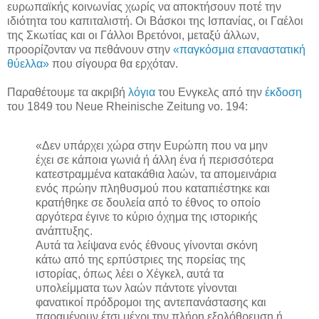
ευρωπαϊκής κοινωνίας χωρίς να αποκτήσουν ποτέ την
ιδιότητα του καπιταλιστή. Οι Βάσκοι της Ισπανίας, οι Γαέλοι
της Σκωτίας και οι Γάλλοι Βρετόνοι, μεταξύ άλλων,
προορίζονταν να πεθάνουν στην
«παγκόσμια επαναστατική
θύελλα»
που σίγουρα θα ερχόταν.
Παραθέτουμε τα ακριβή
λόγια
του Ενγκελς από την
έκδοση
του 1849 του Neue Rheinische Zeitung νο. 194:
«Δεν υπάρχει χώρα στην Ευρώπη που να μην
έχει σε κάποια γωνιά ή άλλη ένα ή περισσότερα
κατεστραμμένα κατακάθια λαών, τα απομεινάρια
ενός πρώην πληθυσμού που καταπιέστηκε και
κρατήθηκε σε δουλεία από το έθνος το οποίο
αργότερα έγινε το κύριο όχημα της ιστορικής
ανάπτυξης.
Αυτά τα λείψανα ενός έθνους γίνονται σκόνη
κάτω από της ερπύστριες της πορείας της
ιστορίας, όπως λέει ο Χέγκελ, αυτά τα
υπολείμματα των λαών πάντοτε γίνονται
φανατικοί πρόδρομοι της αντεπανάστασης και
παραμένουν έτσι μέχρι την πλήρη εξολόθρευση ή