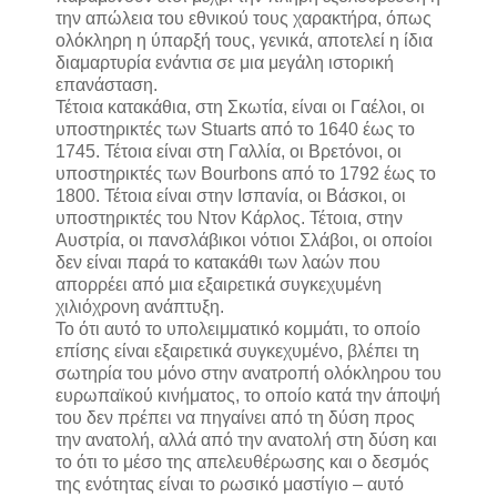
την απώλεια του εθνικού τους χαρακτήρα, όπως
ολόκληρη η ύπαρξή τους, γενικά, αποτελεί η ίδια
διαμαρτυρία ενάντια σε μια μεγάλη ιστορική
επανάσταση.
Τέτοια κατακάθια, στη Σκωτία, είναι οι Γαέλοι, οι
υποστηρικτές των Stuarts από το 1640 έως το
1745. Τέτοια είναι στη Γαλλία, οι Βρετόνοι, οι
υποστηρικτές των Bourbons από το 1792 έως το
1800. Τέτοια είναι στην Ισπανία, οι Βάσκοι, οι
υποστηρικτές του Ντον Κάρλος. Τέτοια, στην
Αυστρία, οι πανσλάβικοι νότιοι Σλάβοι, οι οποίοι
δεν είναι παρά το κατακάθι των λαών που
απορρέει από μια εξαιρετικά συγκεχυμένη
χιλιόχρονη ανάπτυξη.
Το ότι αυτό το υπολειμματικό κομμάτι, το οποίο
επίσης είναι εξαιρετικά συγκεχυμένο, βλέπει τη
σωτηρία του μόνο στην ανατροπή ολόκληρου του
ευρωπαϊκού κινήματος, το οποίο κατά την άποψή
του δεν πρέπει να πηγαίνει από τη δύση προς
την ανατολή, αλλά από την ανατολή στη δύση και
το ότι το μέσο της απελευθέρωσης και ο δεσμός
της ενότητας είναι το ρωσικό μαστίγιο – αυτό