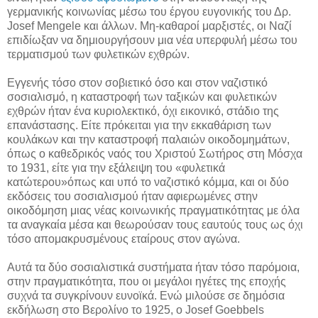
γερμανικής κοινωνίας μέσω του έργου ευγονικής του Δρ.
Josef Mengele και άλλων. Μη-καθαροί μαρξιστές, οι Ναζί
επιδίωξαν να δημιουργήσουν μια νέα υπερφυλή μέσω του
τερματισμού των φυλετικών εχθρών.
Εγγενής τόσο στον σοβιετικό όσο και στον ναζιστικό
σοσιαλισμό, η καταστροφή των ταξικών και φυλετικών
εχθρών ήταν ένα κυριολεκτικό, όχι εικονικό, στάδιο της
επανάστασης. Είτε πρόκειται για την εκκαθάριση των
κουλάκων και την καταστροφή παλαιών οικοδομημάτων,
όπως ο καθεδρικός ναός του Χριστού Σωτήρος στη Μόσχα
το 1931, είτε για την εξάλειψη του «φυλετικά
κατώτερου»όπως και υπό το ναζιστικό κόμμα, και οι δύο
εκδόσεις του σοσιαλισμού ήταν αφιερωμένες στην
οικοδόμηση μιας νέας κοινωνικής πραγματικότητας με όλα
τα αναγκαία μέσα και θεωρούσαν τους εαυτούς τους ως όχι
τόσο απομακρυσμένους εταίρους στον αγώνα.
Αυτά τα δύο σοσιαλιστικά συστήματα ήταν τόσο παρόμοια,
στην πραγματικότητα, που οι μεγάλοι ηγέτες της εποχής
συχνά τα συγκρίνουν ευνοϊκά. Ενώ μιλούσε σε δημόσια
εκδήλωση στο Βερολίνο το 1925, ο Josef Goebbels