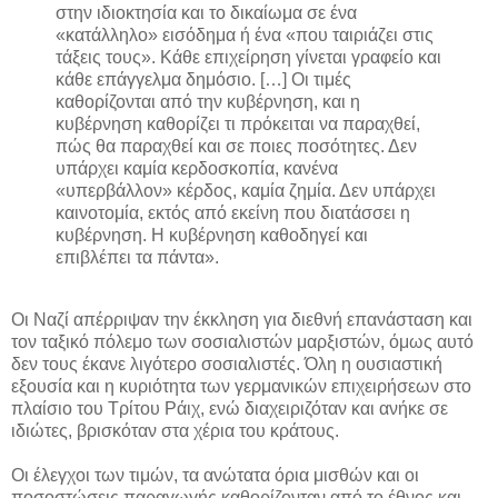
στην ιδιοκτησία και το δικαίωμα σε ένα
«κατάλληλο» εισόδημα ή ένα «που ταιριάζει στις
τάξεις τους». Κάθε επιχείρηση γίνεται γραφείο και
κάθε επάγγελμα δημόσιο. […] Οι τιμές
καθορίζονται από την κυβέρνηση, και η
κυβέρνηση καθορίζει τι πρόκειται να παραχθεί,
πώς θα παραχθεί και σε ποιες ποσότητες. Δεν
υπάρχει καμία κερδοσκοπία, κανένα
«υπερβάλλον» κέρδος, καμία ζημία. Δεν υπάρχει
καινοτομία, εκτός από εκείνη που διατάσσει η
κυβέρνηση. Η κυβέρνηση καθοδηγεί και
επιβλέπει τα πάντα».
Οι Ναζί απέρριψαν την έκκληση για διεθνή επανάσταση και
τον ταξικό πόλεμο των σοσιαλιστών μαρξιστών, όμως αυτό
δεν τους έκανε λιγότερο σοσιαλιστές. Όλη η ουσιαστική
εξουσία και η κυριότητα των γερμανικών επιχειρήσεων στο
πλαίσιο του Τρίτου Ράιχ, ενώ διαχειριζόταν και ανήκε σε
ιδιώτες, βρισκόταν στα χέρια του κράτους.
Οι έλεγχοι των τιμών, τα ανώτατα όρια μισθών και οι
ποσοστώσεις παραγωγής καθορίζονταν από το έθνος και