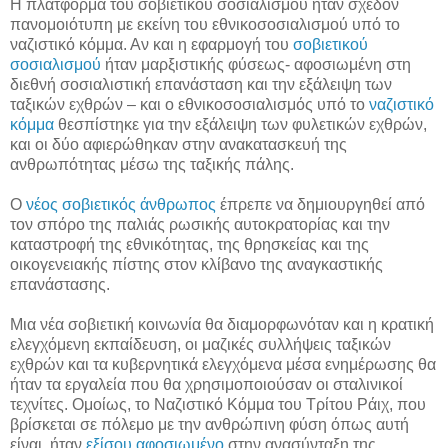
Η πλατφόρμα του σοβιετικού σοσιαλισμού ήταν σχεδόν
πανομοιότυπη με εκείνη του εθνικοσοσιαλισμού υπό το
ναζιστικό κόμμα. Αν και η εφαρμογή του
σοβιετικού
σοσιαλισμού
ήταν μαρξιστικής φύσεως- αφοσιωμένη στη
διεθνή σοσιαλιστική επανάσταση και την εξάλειψη των
ταξικών εχθρών – και ο εθνικοσοσιαλισμός υπό το
ναζιστικό
κόμμα
θεσπίστηκε για την εξάλειψη των φυλετικών εχθρών,
και οι δύο αφιερώθηκαν στην ανακατασκευή της
ανθρωπότητας μέσω της ταξικής πάλης.
Ο
νέος σοβιετικός άνθρωπος
έπρεπε να δημιουργηθεί από
τον σπόρο της παλιάς ρωσικής αυτοκρατορίας και την
καταστροφή της εθνικότητας, της θρησκείας και της
οικογενειακής πίστης στον κλίβανο της αναγκαστικής
επανάστασης.
Μια νέα σοβιετική κοινωνία θα διαμορφωνόταν και η κρατική
ελεγχόμενη εκπαίδευση, οι μαζικές συλλήψεις ταξικών
εχθρών και τα κυβερνητικά ελεγχόμενα μέσα ενημέρωσης θα
ήταν τα εργαλεία που θα χρησιμοποιούσαν οι σταλινικοί
τεχνίτες. Ομοίως, το Ναζιστικό Κόμμα του Τρίτου Ράιχ, που
βρίσκεται σε πόλεμο με την ανθρώπινη φύση όπως αυτή
είναι, ήταν
εξίσου αφοσιωμένο
στην ανασύνταξη της