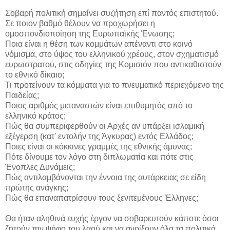
Σοβαρή πολιτική σημαίνει συζήτηση επί παντός επιστητού.
Σε ποιον βαθμό θέλουν να προχωρήσει η
ομοσπονδιοποίηση της Ευρωπαϊκής Ένωσης;
Ποια είναι η θέση των κομμάτων απέναντι στο κοινό
νόμισμα, στο ύψος του ελληνικού χρέους, στον σχηματισμό
ευρωστρατού, στις οδηγίες της Κομισιόν που αντικαθιστούν
το εθνικό δίκαιο;
Τι προτείνουν τα κόμματα για το πνευματικό περιεχόμενο της
Παιδείας;
Ποιος αριθμός μεταναστών είναι επιθυμητός από το
ελληνικό κράτος;
Πώς θα συμπεριφερθούν οι Αρχές αν υπάρξει ισλαμική
εξέγερση (κατ' εντολήν της Άγκυρας) εντός Ελλάδος;
Ποιες είναι οι κόκκινες γραμμές της εθνικής άμυνας;
Πότε δίνουμε τον λόγο στη διπλωματία και πότε στις
Ένοπλες Δυνάμεις;
Πώς αντιλαμβάνονται την έννοια της αυτάρκειας σε είδη
πρώτης ανάγκης;
Πώς θα επαναπατρίσουν τους ξενιτεμένους Έλληνες;
Θα ήταν αληθινά ευχής έργον να σοβαρευτούν κάποτε όσοι
ζητούν την ψήφο του λαού και να ανοίξουν όλα τα πολιτικά