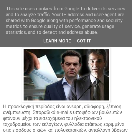
This site uses cookies from Google to deliver its services
Parakato.gr
and to analyze traffic. Your IP address and user-agent are
shared with Google along with performance and security
metrics to ensure quality of service, generate usage
statistics, and to detect and address abuse.
Γενικότητες χωρίς ουσία
LEARN MORE
GOT IT
Η προεκλογική περίοδος είναι άνευρη, αδιάφορη, ξέπνοη,
ανέμπνευστη. Σποραδικά e-mails υποψήφιων βουλευτών
φτάνουν μέχρι τα εισερχόμενα του ηλεκτρονικού
ταχυδρομείου των εκλογέων, φυλλάδια ατάκτως ερριμμένα
στις εισόδους οικιών και πολυκατοικιών, ανταλλαγή ύβρεων