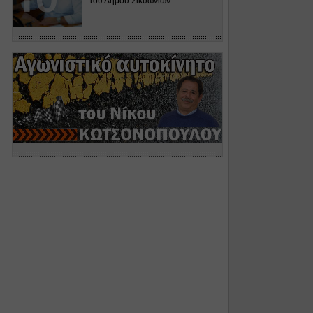
του Δήμου Σικυωνίων