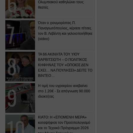
Ολυμπιακού καθηλώνει τους
θεατές
Όταν ο χιουμορίστας Π.
Παναγιωτόπουλος, κέρασε πίτσες
τον Β. Λεβέντη και γελοιοποιήθηκε
(video)
ΤΑ 66 ΑΚΙΝΗΤΑ ΤΟΥ ΥΙΟΥ
ΒΑΡΒΙΤΣΙΩΤΗ – Ο ΠΟΛΙΤΙΚΟΣ
ΚΗΦΗΝΑΣ ΤΟΥ «ΟΠΟΙΟΣ ΔΕΝ
ΕΧΕΙ… ΝΑ ΠΟΥΛΗΣΕΙ» ΔΕΙΤΕ ΤΟ
ΒΙΝΤΕΟ…
Η τιμή του υγραερίου ανεβαίνει
στο 1.20€ - Σε απόγνωση 90.000
ιδιοκτήτες
ΚΙΑΤΟ: Η «ΕΠΟΜΕΝΗ ΜΕΡΑ»
καταψήφισε τον Προϋπολογισμό
και το Τεχνικό Πρόγραμμα 2026