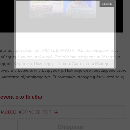
ω από τις προτάσεις της ΠΝΟΗΣ ΔΗΜΙΟΥΡΓΙΑΣ που αφορούν τους
αθλητισμό και τον πολιτισμό. Στο πλαίσιο αυτής της συζήτησης ο
κής και Κλιματικής Πολιτικής με έδρα το Άμστερνταμ Βλάσης
μογής της Ευρωπαϊκής Ενεργειακής Πολιτικής από τους Δήμους μέσω
δυνατότητα αξιοποίησης των Ευρωπαϊκών προγραμμάτων από τους
 event στο fb εδώ
ΗΛΩΣΕΙΣ
,
ΚΟΡΙΝΘΟΣ
,
ΤΟΠΙΚΑ
Επόμενο