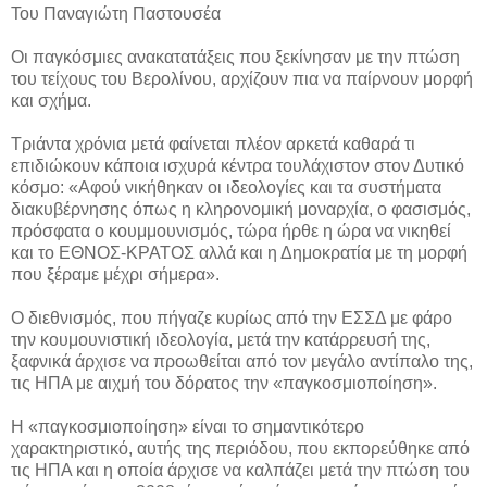
Του Παναγιώτη Παστουσέα
Οι παγκόσμιες ανακατατάξεις που ξεκίνησαν με την πτώση
του τείχους του Βερολίνου, αρχίζουν πια να παίρνουν μορφή
και σχήμα.
Τριάντα χρόνια μετά φαίνεται πλέον αρκετά καθαρά τι
επιδιώκουν κάποια ισχυρά κέντρα τουλάχιστον στον Δυτικό
κόσμο: «Αφού νικήθηκαν οι ιδεολογίες και τα συστήματα
διακυβέρνησης όπως η κληρονομική μοναρχία, ο φασισμός,
πρόσφατα ο κουμμουνισμός, τώρα ήρθε η ώρα να νικηθεί
και το ΕΘΝΟΣ-ΚΡΑΤΟΣ αλλά και η Δημοκρατία με τη μορφή
που ξέραμε μέχρι σήμερα».
Ο διεθνισμός, που πήγαζε κυρίως από την ΕΣΣΔ με φάρο
την κουμουνιστική ιδεολογία, μετά την κατάρρευσή της,
ξαφνικά άρχισε να προωθείται από τον μεγάλο αντίπαλο της,
τις ΗΠΑ με αιχμή του δόρατος την «παγκοσμιοποίηση».
Η «παγκοσμιοποίηση» είναι το σημαντικότερο
χαρακτηριστικό, αυτής της περιόδου, που εκπορεύθηκε από
τις ΗΠΑ και η οποία άρχισε να καλπάζει μετά την πτώση του