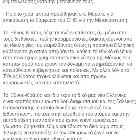
εκμετάλλευσης κατά την μετακίνησή τους.
- Ποια ισχυρά κέντρα προώθησαν στο Μαρόκο για
επικύρωση το Σύμφωνο του ΟΗΕ για την Μετανάστευση.
Το Έθνος-Κράτος δέχεται πλέον επιθέσεις όχι μόνο από
τους διεθνιστές πρώην κουμμουνιστές διακατεχόμενοι από
τις ιδεοληψίες του παρελθόντος όπως η παρούσα Ελληνική
κυβέρνηση ,η οποία απεχθάνεται κάθε τι το εθνικό αλλά και
από πανίσχυρα χρηματοπιστωτικά κέντρα της Μέκκας του
καπιταλισμού που έχουν την δύναμη να επηρεάζουν και να
κατευθύνουν κυβερνήσεις και πολιτικές. Με άλλα λόγια το
Έθνος Κράτος περικυκλώνεται και από πρώην
κουμουνιστές και από καπιταλιστές.
Το Έθνος-Κράτος και ιδιαίτερα το δικό μας νέο Ελληνικό
είναι καρπός του ευρωπαϊκού διαφωτισμού και της Γαλλικής
Επανάστασης, η οποία διακήρυξε την «Αρχή των
Εθνοτήτων», πίστευε στην ελευθερία του ατόμου και στην
αυτοδιάθεση των λαών που έχουν κοινή προέλευση,
γλώσσα, θρησκεία ,έθιμα και έδωσε το δικαίωμα στους
Έλληνες να αποτινάξουν τον Οθωμανικό ζυγό και να
φτιάξουν το δικό τους εθνικό κράτος.