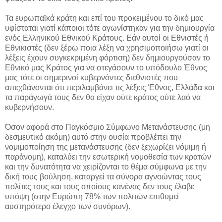
Τα ευρωπαϊκά κράτη και επί του προκειμένου το δικό μας
υφίσταται γιατί κάποιοι τότε αγωνίστηκαν για την δημιουργία
ενός Ελληνικού Εθνικού Κράτους. Εάν αυτοί οι Εθνιστές ή
Εθνικιστές (δεν ξέρω ποια λέξη να χρησιμοποιήσω γιατί οι
λέξεις έχουν συγκεκριμένη φόρτιση) δεν δημιουργούσαν το
Εθνικό μας Κράτος για να στεγάσουν το υπόδουλο Έθνος
μας τότε οι σημερινοί κυβερνόντες διεθνιστές που
απεχθάνονται ότι περιλαμβάνει τις λέξεις Έθνος, Ελλάδα και
τα παράγωγά τους δεν θα είχαν ούτε κράτος ούτε λαό να
κυβερνήσουν.
Όσον αφορά στο Παγκόσμιο Σύμφωνο Μετανάστευσης (μη
δεσμευτικό ακόμη) αυτό στην ουσία προβλέπει την
νομιμοποίηση της μετανάστευσης (δεν ξεχωρίζει νόμιμη ή
παράνομη), καταλύει την εσωτερική νομοθεσία των κρατών
και την δυνατότητα να χειρίζονται το θέμα σύμφωνα με την
δική τους βούληση, καταργεί τα σύνορα αγνοώντας τους
πολίτες τους και τους οποίους κανένας δεν τους έλαβε
υπόψη (στην Ευρώπη 78% των πολιτών επιθυμεί
αυστηρότερο έλεγχο των συνόρων).