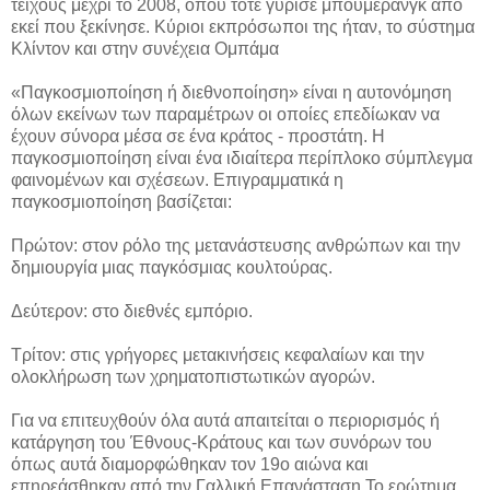
τείχους μέχρι το 2008, όπου τότε γύρισε μπούμερανγκ από
εκεί που ξεκίνησε. Κύριοι εκπρόσωποι της ήταν, το σύστημα
Κλίντον και στην συνέχεια Ομπάμα
«Παγκοσμιοποίηση ή διεθνοποίηση» είναι η αυτονόμηση
όλων εκείνων των παραμέτρων οι οποίες επεδίωκαν να
έχουν σύνορα μέσα σε ένα κράτος - προστάτη. Η
παγκοσμιοποίηση είναι ένα ιδιαίτερα περίπλοκο σύμπλεγμα
φαινομένων και σχέσεων. Επιγραμματικά η
παγκοσμιοποίηση βασίζεται:
Πρώτον: στον ρόλο της μετανάστευσης ανθρώπων και την
δημιουργία μιας παγκόσμιας κουλτούρας.
Δεύτερον: στο διεθνές εμπόριο.
Τρίτον: στις γρήγορες μετακινήσεις κεφαλαίων και την
ολοκλήρωση των χρηματοπιστωτικών αγορών.
Για να επιτευχθούν όλα αυτά απαιτείται ο περιορισμός ή
κατάργηση του Έθνους-Κράτους και των συνόρων του
όπως αυτά διαμορφώθηκαν τον 19ο αιώνα και
επηρεάσθηκαν από την Γαλλική Επανάσταση.Το ερώτημα