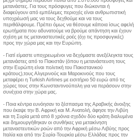
μέχρι σήμερα πέρασαν πάνω από 1.070.000 πρόσφυγες και
μετανάστες. Για τους πρόσφυγες που διώκονται ή
διαφεύγουν από εμπόλεμες περιοχές είναι ανθρωπιστική
υποχρέωσή μας να τους δεχθούμε και να τους
περιθάλψουμε. Πρέπει όμως να θέσουμε κάποια ίσως αφελή
ερωτήματα που αδυνατούμε να βρούμε απάντηση και έχουν
σχέση με τις μεταναστευτικές ροές (όχι τις προσφυγικές)
προς την χώρα μας και την Ευρώπη.
- Γιατί είμαστε υποχρεωμένοι να δεχόμαστε ανεξέλεγκτα τους
μετανάστες από το Πακιστάν (όπου η μετανάστευση τους
στην Ευρώπη είναι πολιτική του Πακιστανικού
κράτους),τους Αλγερινούς και Μαροκινούς που τους
μεταφέρει η Turkish Airlines με εισιτήριο 50 ευρώ από τις
χώρες τους στην Κωνσταντινούπολη για να περάσουν στην
συνέχεια στην χώρα μας.
- Ποια κέντρα ευνόησαν το ξέσπασμα της Αραβικής άνοιξης
που έκαψε την Β. Αφρική και Μ. Ανατολή, άφησε την Λιβύη
και τη Συρία μετά από 8 χρόνια σχεδόν δύο κράτη διαλυμένα
και δημιουργήθηκαν οι συνθήκες για μετακίνηση
μεταναστευτικών ροών από την Αφρική μέσω Λιβύης προς
Ιταλία και από την Συρία-Τουρκία μέσω Ελλάδας προς την