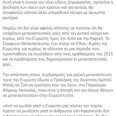
Αυτή είναι η έννοια του νέου είδους Δημοκρατίας, αγνοείται η
βούληση των λαών των κρατών και για αυτούς θα
αποφασίζει κάποιο άλλο υπερεθνικό κέντρο με άγνωστα
κριτήρια.
Νομίζω ότι δεν είναι αφελής κάποιος να πιστεύει ότι θα
υπάρξουν μεταναστευτικές ροές από τον Δυτικό κόσμο και
κυρίως από την Ευρώπη προς την Ασία και την Αφρική. Το
Σύμφωνο Μετανάστευσης έχει στόχο τα Έθνη –Κράτη της
Ευρώπης και κυρίως τα αδύνατα σε μια περίοδο που
προσπαθούν να συνέλθουν από τους κραδασμούς του 2015
και τα προβλήματα που δημιούργησαν οι μεταναστευτικές
ροές.
Την απάντηση στους σχεδιασμούς για μαζική μετανάστευση
προς την Ευρώπη έδωσε ο Πρόεδρος της Αιγύπτου Αμπτέλ
Φατάχ αλ Σίσι σε ερώτηση που του έγινε, στο Παγκόσμιο
Φόρουμ Νεολαίας, ποια είναι η άποψή του για όσους θέλουν
να μεταναστεύσουν στην Ευρώπη είπε:
«Αντί να ρωτάτε γιατί η Ευρώπη μας κλείνει την πόρτα,
πρέπει να ρωτήσετε γιατί οι άνθρωποι στο Αφγανιστάν δεν