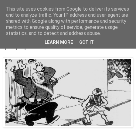
This site uses cookies from Google to deliver its services
Parakato.gr
and to analyze traffic. Your IP address and user-agent are
shared with Google along with performance and security
metrics to ensure quality of service, generate usage
statistics, and to detect and address abuse.
Οι δυνατότητες, το ετοιμοπόλεμο και τα
LEARN MORE
GOT IT
φούμαρα…