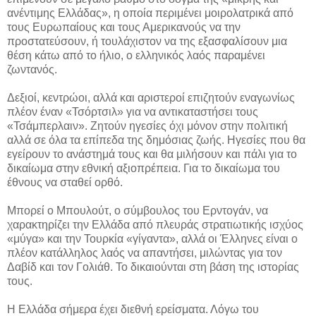
ανέντιμης Ελλάδας», η οποία περιμένει μοιρολατρικά από
τους Ευρωπαίους και τους Αμερικανούς να την
προστατεύσουν, ή τουλάχιστον να της εξασφαλίσουν μια
θέση κάτω από το ήλιο, ο ελληνικός λαός παραμένει
ζωντανός.
Δεξιοί, κεντρώοι, αλλά και αριστεροί επιζητούν εναγωνίως
πλέον έναν «Τσόρτσιλ» για να αντικαταστήσει τους
«Τσάμπερλαιν». Ζητούν ηγεσίες όχι μόνον στην πολιτική
αλλά σε όλα τα επίπεδα της δημόσιας ζωής. Ηγεσίες που θα
εγείρουν το ανάστημά τους και θα μιλήσουν και πάλι για το
δικαίωμα στην εθνική αξιοπρέπεια. Για το δικαίωμα του
έθνους να σταθεί ορθό.
Μπορεί ο Μπουλούτ, ο σύμβουλος του Ερντογάν, να
χαρακτηρίζει την Ελλάδα από πλευράς στρατιωτικής ισχύος
«μύγα» και την Τουρκία «γίγαντα», αλλά οι Έλληνες είναι ο
πλέον κατάλληλος λαός να απαντήσει, μιλώντας για τον
Δαβίδ και τον Γολιάθ. Το δικαιούνται στη βάση της ιστορίας
τους.
Η Ελλάδα σήμερα έχει διεθνή ερείσματα. Λόγω του