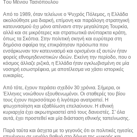
Tου Μένιου Τασιόπουλου
Από το 1989, όταν τελείωνε ο Ψυχρός Πόλεμος, η Ελλάδα
ακολούθησε μια διαρκή, επίμονη και παράλογη στρατηγική
κατευνασμού όχι μόνο απέναντι στην μεγαλύτερη Τουρκία,
αλλά και σε μικρότερες και στρατιωτικά ανύπαρκτα κράτη,
όπως τα Σκόπια. Στην πολιτική σκηνή και ευρύτερα στη
δημόσια σφαίρα της επικράτησαν πρόσωπα που
ενσάρκωναν τον κατευνασμό και ορισμένοι εξ αυτών ήταν
φορείς εθνομηδενιστικών ιδεών. Εκείνη την περίοδο, που ο
κόσμος άλλαζε ριζικά, η Ελλάδα ήταν εγκλωβισμένη σε μία
νοσηρή εσωστρέφεια, με αποτέλεσμα να χάσει ιστορικές
ευκαιρίες.
Από τότε, έχουν περάσει σχεδόν 30 χρόνια. Σήμερα, οι
Έλληνες νοιώθουν εξουθενωμένοι. Οι σταθερές του βίου
τους έχουν περισσότερο ή λιγότερο ανατραπεί. Η
φτωχοποίηση και εξαθλίωση επελαύνουν. Η εθνική
κυριαρχία έχει ακρωτηριαστεί από τους δανειστές. Σ’ όλα
αυτά, έχει προστεθεί και μία διάσταση εθνικής ταπείνωσης.
Παρά ταύτα και άσχετα με το γεγονός ότι οι πολιτικές ηγεσίες
επιμένουν σε μεγάλο βαθμό στο δόγμα της «μικρής και