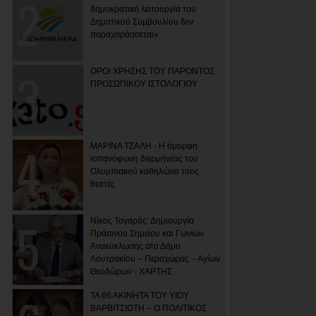
δημοκρατική λειτουργία του
Δημοτικού Συμβουλίου δεν
παραχαράσσεται»
ΟΡΟΙ ΧΡΗΣΗΣ ΤΟΥ ΠΑΡΟΝΤΟΣ
ΠΡΟΣΩΠΙΚΟΥ ΙΣΤΟΛΟΓΙΟΥ
ΜΑΡΙΝΑ ΤΣΑΛΗ - Η όμορφη
ισπανόφωνη διερμηνέας του
Ολυμπιακού καθηλώνει τους
θεατές
Νίκος Ταγαράς: Δημιουργία
Πράσινου Σημείου και Γωνιών
Ανακύκλωσης στο Δήμο
Λουτρακίου – Περαχώρας – Αγίων
Θεοδώρων - ΧΑΡΤΗΣ
ΤΑ 66 ΑΚΙΝΗΤΑ ΤΟΥ ΥΙΟΥ
ΒΑΡΒΙΤΣΙΩΤΗ – Ο ΠΟΛΙΤΙΚΟΣ