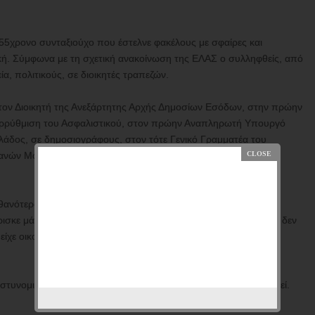
 55χρονο συνταξιούχο που έστελνε φακέλους με σφαίρες και
κή. Σύμφωνα με τη σχετική ανακοίνωση της ΕΛΑΣ ο συλληφθείς, από
α, πολιτικούς, σε διοικητές τραπεζών.
Στον Διοικητή της Ανεξάρτητης Αρχής Δημοσίων Εσόδων, στην πρώην
αρρύθμιση του Ασφαλιστικού, στον πρώην Αναπληρωτή Υπουργό
λάδος, σε δημοσιογράφους, στον τότε Γενικό Γραμματέα του
στανών Μουσουλμάνων Ελλάδος, στην «Μουσουλμανική Ένωση
ανότερο ήταν ότι δεν τον ενδιέφεραν ούτε οι συζητήσεις στο
ρισκε μάλλον τα σόου της τηλεόρασης ξενέρωτα και πιθανότατα δεν
 είχε οικογένεια, έστω για να καταναλώσει κάποιο χρόνο σε
τυνομικό δεν είναι τόσο ρόδινη, όσο μπορεί κανείς να φανταστεί.