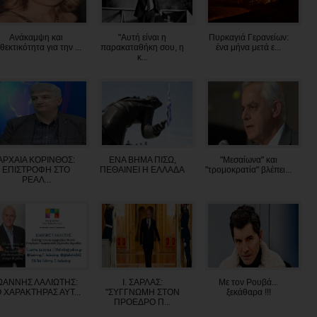
Ανάκαμψη και
"Αυτή είναι η
Πυρκαγιά Γερανείων:
θεκτικότητα για την ...
παρακαταθήκη σου, η
ένα μήνα μετά ε...
κ...
ΑΡΧΑΙΑ ΚΟΡΙΝΘΟΣ:
ΕΝΑ ΒΗΜΑ ΠΙΣΩ,
"Μεσαίωνα" και
ΕΠΙΣΤΡΟΦΗ ΣΤΟ
ΠΕΘΑΙΝΕΙ Η ΕΛΛΑΔΑ
"τρομοκρατία" βλέπει...
ΡΕΑΛ...
ΩΑΝΝΗΣ ΛΑΛΙΩΤΗΣ:
Ι. ΣΑΡΛΑΣ:
Με τον Ρουβά...
O XAΡΑΚΤΗΡΑΣ ΑΥΤ...
"ΣΥΓΓΝΩΜΗ ΣΤΟΝ
ξεκάθαρα !!!
ΠΡΟΕΔΡΟ Π...