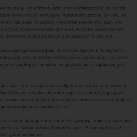
ύκολο να μην κάνει τίποτα, εκτός από να πίνει καφέδες και να πάει
 βρει κανείς πολλές κατηγορίες. Αρκετοί από αυτούς, ξεκινούν μια
σωπο και μερικοί συνεχίζουν την βασική εργασία που είχαν – το
κι αλλιώς, είχαν αλλοτριωθεί από πολύ νωρίς και σέρνονταν από
πέ, βλέποντας οτιδήποτε δείχνει η τηλεόραση ή το λαπ τοπ…
υνων». Δεν χρειάζεται βέβαια, να στέλνεις σφαίρες ή να δέρνεις τη
ογένειες, όταν σε πιέζει ο άδειος χρόνος και δεν ξέρεις τον τρόπο
να ξυπνάς κάθε μέρα με νεύρα, να οργίζεσαι με το παραμικρό ή να
ισμός τρώει σαν το σαράκι τους ανθρώπους, οι ζωές τους παίρνουν
αριθμό Ελλήνων που βγαίνουν τόσο νωρίς στη σύνταξη δημιουργεί
ν». Ικανών να λειτουργήσουν ως ομάδες παθογένειας στο εσωτερικό
σώμα στην επιλογή των κυβερνήσεων.
μένεις εκτός δράσης στα πενήντα! Δεν γίνεται ρε παιδιά, να ξυπνάει ο
χρόνο του. Κάποια μαλακία θα βρει να κάνει. Ή σφαίρες θα στείλει
άσει για το κεφάλι του…