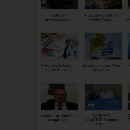
Η ιστορία
Η Στυμφαλία πνέει τα
επαναλαμβάνεται
λοίσθια: Χώμα ...
αν
Άρθρο Αλέξη Καλλίρη
Επίλογος από τον "Άγιο
για την Τοπική ...
Γεώργιο" σε ...
Διώρυγα της Κορίνθου
ΙΩΑΝΝΗΣ Γ.
Ι
στο σημείο μη...
ΛΑΛΙΩΤΗΣ: Ο καιρός
"
γαρ ε...