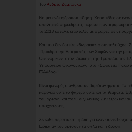
Toυ
Ανδρέα Ζαμπούκα
Να μια ενδιαφέρουσα είδηση. Χειροπέδες σε έναν
απειλητικά σημειώματα, πέρασε η αντιτρομοκρατι
το 2013 έστελνε επιστολές με σφαίρες σε υπουργεί
Και που δεν έστειλε «δωράκια» ο συνταξιούχος. 
Πρόεδρο της Επιτροπής των Σοφών για την μετ
Οικονομικών, στον Διοικητή της Τράπεζας της Ελ
Υπουργείου Οικονομικών, στο «Σωματείο Πακι
Ελλάδος»!
Είναι φανερό, ο άνθρωπος βαριόταν φρικτά. Το πιθ
καφενείο ούτε το ψάρεμα ούτε και τα θεάματα. Έβ
του άρεσαν και πολύ οι γυναίκες. Δεν ξέρω καν αν
υποχρεώσεις.
Σε κάθε περίπτωση, η ζωή για έναν συνταξιούχο ασ
Ειδικά αν του αρέσουν τα όπλα και η δράση.