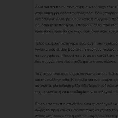
Αλλά και για ποιον πενηντάρη συνταξιούχο είναι ε
στην Λαϊκή μία φορά την εβδομάδα. Εδώ μπορεί να
νέα δουλειά. Άλλοι βοηθούν κάποιο συγγενικό πρό
Δημόσιο ήταν πάρεργο. Υπάρχουν άλλοι που έτσι 
γραφείο σε γραφείο και τώρα σαπίζουν στον κανα
Τέλος μια ειδική κατηγορία είναι αυτή των «επικίνδ
γυναίκα σου επειδή βαριέσαι. Υπάρχουν πολλές παθ
να τον γεμίσεις. Μπορεί να πέσεις σε κατάθλιψη, 
δημιουργείς συνεχώς προβλήματα στους άλλους.
Το ζήτημα είναι πως σε μια κοινωνία όπου ο λαϊκ
και την ανάλογη αξία. Η ευκολία για ένα μεγάλο 
αυτόματα, μία κρίσιμη μάζα «ιδιαίτερων ανθρώπω
της κοινωνίας ή να προσδιορίσουν το εκλογικό 
Πως να το πω πιο απλά; Δεν είναι φυσιολογικό να 
άλλος το πρωί και να ψάχνεται πως να γεμίσει το 
στους «εχθρούς» του ή κάποια «σφαίρα» θα ετοιμ