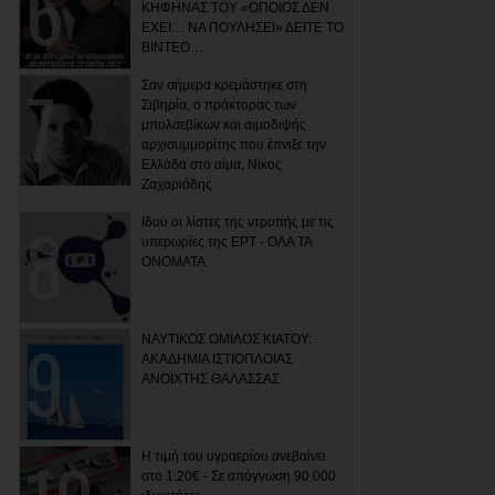
ΚΗΦΗΝΑΣ ΤΟΥ «ΟΠΟΙΟΣ ΔΕΝ
ΕΧΕΙ… ΝΑ ΠΟΥΛΗΣΕΙ» ΔΕΙΤΕ ΤΟ
ΒΙΝΤΕΟ…
Σαν σήμερα κρεμάστηκε στη
Σιβηρία, ο πράκτορας των
μπολσεβίκων και αιμοδιψής
αρχισυμμορίτης που έπνιξε την
Ελλάδα στο αίμα, Νίκος
Ζαχαριάδης
Ιδού οι λίστες της ντροπής με τις
υπερωρίες της ΕΡΤ - ΟΛΑ ΤΑ
ΟΝΟΜΑΤΑ
ΝΑΥΤΙΚΟΣ ΟΜΙΛΟΣ ΚΙΑΤΟΥ:
ΑΚΑΔΗΜΙΑ ΙΣΤΙΟΠΛΟΙΑΣ
ΑΝΟΙΧΤΗΣ ΘΑΛΑΣΣΑΣ
Η τιμή του υγραερίου ανεβαίνει
στο 1.20€ - Σε απόγνωση 90.000