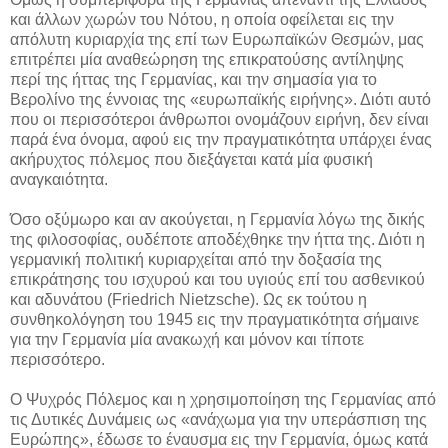
και άλλων χωρών του Νότου, η οποία οφείλεται εις την
απόλυτη κυριαρχία της επί των Ευρωπαϊκών Θεσμών, μας
επιτρέπει μία αναθεώρηση της επικρατούσης αντίληψης
περί της ήττας της Γερμανίας, και την σημασία για το
Βερολίνο της έννοιας της «ευρωπαϊκής ειρήνης». Διότι αυτό
που οι περισσότεροι άνθρωποι ονομάζουν ειρήνη, δεν είναι
παρά ένα όνομα, αφού εις την πραγματικότητα υπάρχει ένας
ακήρυχτος πόλεμος που διεξάγεται κατά μία φυσική
αναγκαιότητα.
Όσο οξύμωρο και αν ακούγεται, η Γερμανία λόγω της δικής
της φιλοσοφίας, ουδέποτε αποδέχθηκε την ήττα της. Διότι η
γερμανική πολιτική κυριαρχείται από την δοξασία της
επικράτησης του ισχυρού και του υγιούς επί του ασθενικού
και αδυνάτου (Friedrich Nietzsche). Ως εκ τούτου η
συνθηκολόγηση του 1945 εις την πραγματικότητα σήμαινε
για την Γερμανία μία ανακωχή και μόνον και τίποτε
περισσότερο.
Ο Ψυχρός Πόλεμος και η χρησιμοποίηση της Γερμανίας από
τις Δυτικές Δυνάμεις ως «ανάχωμα για την υπεράσπιση της
Ευρώπης», έδωσε το έναυσμα εις την Γερμανία, όμως κατά