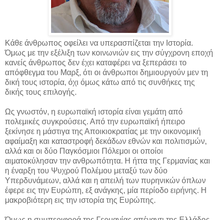
Κάθε άνθρωπος οφείλει να υπερασπίζεται την Ιστορία.
Όμως με την εξέλιξη των κοινωνιών εις την σύγχρονη εποχή
κανείς άνθρωπος δεν έχει καταφέρει να ξεπεράσει το
απόφθεγμα του Μαρξ, ότι οι άνθρωποι δημιουργούν μεν τη
δική τους ιστορία, όχι όμως κάτω από τις συνθήκες της
δικής τους επιλογής.
Ως γνωστόν, η ευρωπαϊκή ιστορία είναι γεμάτη από
πολεμικές συγκρούσεις. Από την ευρωπαϊκή ήπειρο
ξεκίνησε η μάστιγα της Αποικιοκρατίας με την οικονομική
αφαίμαξη και καταστροφή δεκάδων εθνών και πολιτισμών,
αλλά και οι δύο Παγκόσμιοι Πόλεμοι οι οποίοι
αιματοκύλησαν την ανθρωπότητα. Η ήττα της Γερμανίας και
η έναρξη του Ψυχρού Πολέμου μεταξύ των δύο
Υπερδυνάμεων, αλλά και η απειλή των πυρηνικών όπλων
έφερε εις την Ευρώπη, εξ ανάγκης, μία περίοδο ειρήνης. Η
μακροβιότερη εις την ιστορία της Ευρώπης.
Όμως η συμπεριφορά της Γερμανίας απέναντι της Ελλάδος