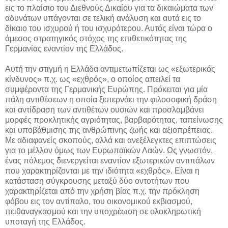
εις το πλαίσιο του Διεθνούς Δικαίου για τα δικαιώματα των
αδυνάτων υπάγονται σε τελική ανάλυση και αυτά εις το
δίκαιο του ισχυρού ή του ισχυρότερου. Αυτός είναι τώρα ο
άμεσος στρατηγικός στόχος της επιθετικότητας της
Γερμανίας εναντίον της Ελλάδος.
Αυτή την στιγμή η Ελλάδα αντιμετωπίζεται ως «εξωτερικός
κίνδυνος» π.χ. ως «εχθρός», ο οποίος απειλεί τα
συμφέροντα της Γερμανικής Ευρώπης. Πρόκειται για μία
πάλη αντιθέσεων η οποία ξεπερνάει την φιλοσοφική δράση
και αντίδραση των αντιθέτων ουσιών και προσλαμβάνει
μορφές προκλητικής αγριότητας, βαρβαρότητας, ταπείνωσης
και υποβάθμισης της ανθρώπινης ζωής και αξιοπρέπειας.
Με αδιαφανείς σκοπούς, αλλά και ανεξέλεγκτες επιπτώσεις
για το μέλλον όμως των Ευρωπαϊκών Λαών. Ως γνωστόν,
ένας πόλεμος διενεργείται εναντίον εξωτερικών αντιπάλων
που χαρακτηρίζονται με την ιδιότητα «εχθρός». Είναι η
κατάσταση σύγκρουσης μεταξύ δύο οντοτήτων που
χαρακτηρίζεται από την χρήση βίας π.χ. την πρόκληση
φόβου εις τον αντίπαλο, του οικονομικού εκβιασμού,
πειθαναγκασμού και την υποχρέωση σε ολοκληρωτική
υποταγή της Ελλάδος.