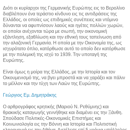
Διότι οι κυρίαρχοι της Γερμανικής Ευρώπης εις το Βερολίνο
διαβλέπουν ένα τεράστιο κίνδυνο εις τις αντιδράσεις της
Ελλάδος, οι οποίες ως επιδημικές συνέπειες και ντόμινο
δύνανται να αφυπνίσουν λαούς και ηγέτες πολλών χωρών,
οι οποίοι ανέχονται τώρα με σιωπή, την οικονομική
εξάντληση, εξαθλίωση και την εθνική τους ταπείνωση από
την αλαζονική Γερμανία. Η οποία με την Οικονομία της, ως
ισχυρότατο όπλο, κατόρθωσε αυτό το οποίο δεν κατόρθωσε
με την πολεμική της ισχύ το 1939. Την υποταγή της
Ευρώπης.
Είναι όμως η μοίρα της Ελλάδος, με την Ιστορία και τον
Οικουμενισμό της, να βγει μπροστά και να χαράξει και πάλιν
το μέλλον και την τύχη των Λαών της Ευρώπης.
Γεώργιος Εμ. Δημητράκης
Ο αρθρογράφος κρητικής (Μαριού Ν. Ρεθύμνης) και
θρακικής καταγωγής γεννήθηκε και διαμένει εις την Ξάνθη.
Σπούδασε Πολιτικές-Οικονομικές Επιστήμες και
Κοινωνιολογία εις την Βόννη και Ιστορία και Πολιτιστική
κληρονομιά εις την Αθήνα. Διετέλεσε επί 5 χρόνια υπάλληλος