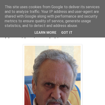
This site uses cookies from Google to deliver its services
Parakato.gr
and to analyze traffic. Your IP address and user-agent are
shared with Google along with performance and security
metrics to ensure quality of service, generate usage
statistics, and to detect and address abuse.
Ήττα ή ανακωχή; - Διλήμματα και
LEARN MORE
GOT IT
εμμονές μίας Δύναμης