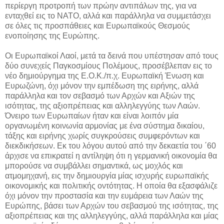
περίεργη προτροπή των πρώην αντιπάλων της, για να
ενταχθεί εις το ΝΑΤΟ, αλλά και παράλληλα να συμμετάσχει
σε όλες τις προσπάθειες και Ευρωπαϊκούς Θεσμούς
ενοποίησης της Ευρώπης.
Οι Ευρωπαϊκοί Λαοί, μετά τα δεινά που υπέστησαν από τους
δύο συνεχείς Παγκοσμίους Πολέμους, προσέβλεπαν εις το
νέο δημιούργημα της Ε.Ο.Κ./π.χ. Ευρωπαϊκή Ένωση και
Ευρωζώνη, όχι μόνον την εμπέδωση της ειρήνης, αλλά
παράλληλα και τον σεβασμό των Αρχών και Αξιών της
ισότητας, της αξιοπρέπειας και αλληλεγγύης των Λαών.
Όνειρο των Ευρωπαίων ήταν και είναι λοιπόν μία
οργανωμένη κοινωνία αρμονίας με ένα σύστημα δικαίου,
τάξης και ειρήνης χωρίς συγκρούσεις συμφερόντων και
διεκδικήσεων. Εκ του λόγου αυτού από την δεκαετία του ΄60
άρχισε να επικρατεί η αντίληψη ότι η γερμανική οικονομία θα
μπορούσε να συμβάλλει σημαντικά, ως μοχλός και
ατμομηχανή, εις την δημιουργία μίας ισχυρής ευρωπαϊκής
οικονομικής και πολιτικής οντότητας. Η οποία θα εξασφάλιζε
όχι μόνον την προστασία και την ευμάρεια των Λαών της
Ευρώπης, βάσει των Αρχών του σεβασμού της ισότητας, της
αξιοπρέπειας και της αλληλεγγύης, αλλά παράλληλα και μίας