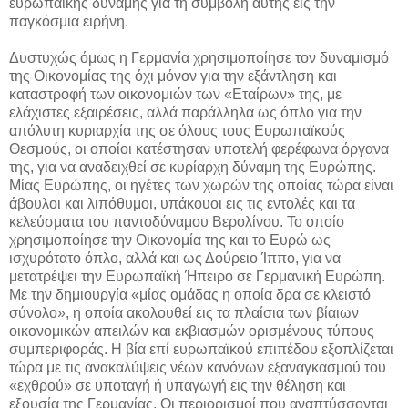
ευρωπαϊκής δύναμης για τη συμβολή αυτής εις την
παγκόσμια ειρήνη.
Δυστυχώς όμως η Γερμανία χρησιμοποίησε τον δυναμισμό
της Οικονομίας της όχι μόνον για την εξάντληση και
καταστροφή των οικονομιών των «Εταίρων» της, με
ελάχιστες εξαιρέσεις, αλλά παράλληλα ως όπλο για την
απόλυτη κυριαρχία της σε όλους τους Ευρωπαϊκούς
Θεσμούς, οι οποίοι κατέστησαν υποτελή φερέφωνα όργανα
της, για να αναδειχθεί σε κυρίαρχη δύναμη της Ευρώπης.
Μίας Ευρώπης, οι ηγέτες των χωρών της οποίας τώρα είναι
άβουλοι και λιπόθυμοι, υπάκουοι εις τις εντολές και τα
κελεύσματα του παντοδύναμου Βερολίνου. Το οποίο
χρησιμοποίησε την Οικονομία της και το Ευρώ ως
ισχυρότατο όπλο, αλλά και ως Δούρειο Ίππο, για να
μετατρέψει την Ευρωπαϊκή Ήπειρο σε Γερμανική Ευρώπη.
Με την δημιουργία «μίας ομάδας η οποία δρα σε κλειστό
σύνολο», η οποία ακολουθεί εις τα πλαίσια των βίαιων
οικονομικών απειλών και εκβιασμών ορισμένους τύπους
συμπεριφοράς. Η βία επί ευρωπαϊκού επιπέδου εξοπλίζεται
τώρα με τις ανακαλύψεις νέων κανόνων εξαναγκασμού του
«εχθρού» σε υποταγή ή υπαγωγή εις την θέληση και
εξουσία της Γερμανίας. Οι περιορισμοί που αναπτύσσονται