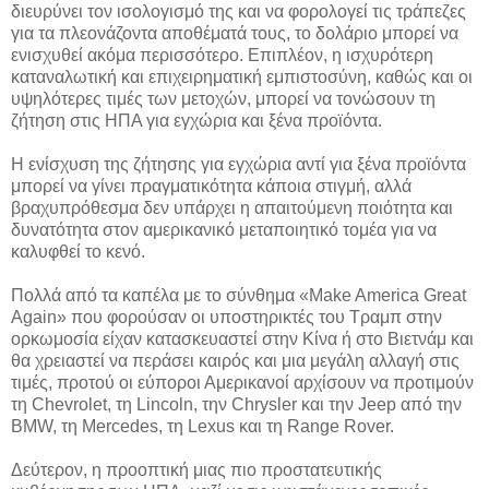
διευρύνει τον ισολογισμό της και να φορολογεί τις τράπεζες
για τα πλεονάζοντα αποθέματά τους, το δολάριο μπορεί να
ενισχυθεί ακόμα περισσότερο. Επιπλέον, η ισχυρότερη
καταναλωτική και επιχειρηματική εμπιστοσύνη, καθώς και οι
υψηλότερες τιμές των μετοχών, μπορεί να τονώσουν τη
ζήτηση στις ΗΠΑ για εγχώρια και ξένα προϊόντα.
Η ενίσχυση της ζήτησης για εγχώρια αντί για ξένα προϊόντα
μπορεί να γίνει πραγματικότητα κάποια στιγμή, αλλά
βραχυπρόθεσμα δεν υπάρχει η απαιτούμενη ποιότητα και
δυνατότητα στον αμερικανικό μεταποιητικό τομέα για να
καλυφθεί το κενό.
Πολλά από τα καπέλα με το σύνθημα «Make America Great
Again» που φορούσαν οι υποστηρικτές του Τραμπ στην
ορκωμοσία είχαν κατασκευαστεί στην Κίνα ή στο Βιετνάμ και
θα χρειαστεί να περάσει καιρός και μια μεγάλη αλλαγή στις
τιμές, προτού οι εύποροι Αμερικανοί αρχίσουν να προτιμούν
τη Chevrolet, τη Lincoln, την Chrysler και την Jeep από την
BMW, τη Μercedes, τη Lexus και τη Range Rover.
Δεύτερον, η προοπτική μιας πιο προστατευτικής