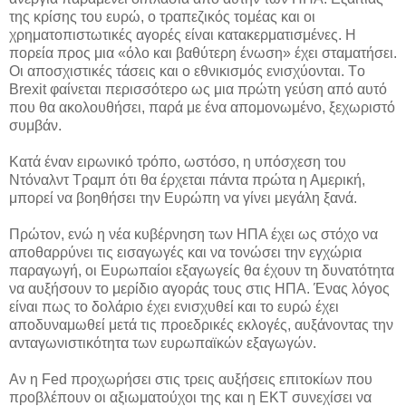
της κρίσης του ευρώ, ο τραπεζικός τομέας και οι
χρηματοπιστωτικές αγορές είναι κατακερματισμένες. Η
πορεία προς μια «όλο και βαθύτερη ένωση» έχει σταματήσει.
Οι αποσχιστικές τάσεις και ο εθνικισμός ενισχύονται. Τo
Βrexit φαίνεται περισσότερο ως μια πρώτη γεύση από αυτό
που θα ακολουθήσει, παρά με ένα απομονωμένο, ξεχωριστό
συμβάν.
Κατά έναν ειρωνικό τρόπο, ωστόσο, η υπόσχεση του
Ντόναλντ Τραμπ ότι θα έρχεται πάντα πρώτα η Αμερική,
μπορεί να βοηθήσει την Ευρώπη να γίνει μεγάλη ξανά.
Πρώτον, ενώ η νέα κυβέρνηση των ΗΠΑ έχει ως στόχο να
αποθαρρύνει τις εισαγωγές και να τονώσει την εγχώρια
παραγωγή, οι Ευρωπαίοι εξαγωγείς θα έχουν τη δυνατότητα
να αυξήσουν το μερίδιο αγοράς τους στις ΗΠΑ. Ένας λόγος
είναι πως το δολάριο έχει ενισχυθεί και το ευρώ έχει
αποδυναμωθεί μετά τις προεδρικές εκλογές, αυξάνοντας την
ανταγωνιστικότητα των ευρωπαϊκών εξαγωγών.
Αν η Fed προχωρήσει στις τρεις αυξήσεις επιτοκίων που
προβλέπουν οι αξιωματούχοι της και η ΕΚΤ συνεχίσει να