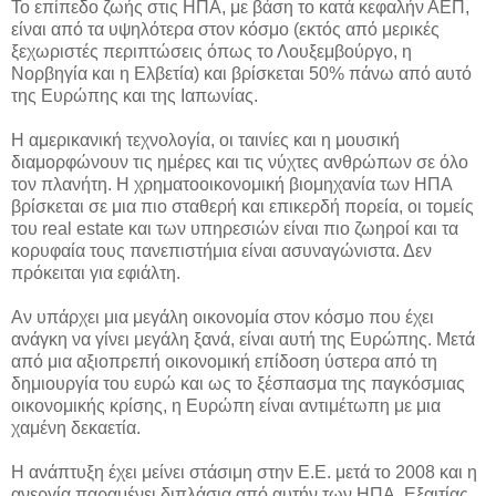
Το επίπεδο ζωής στις ΗΠΑ, με βάση το κατά κεφαλήν ΑΕΠ,
είναι από τα υψηλότερα στον κόσμο (εκτός από μερικές
ξεχωριστές περιπτώσεις όπως το Λουξεμβούργο, η
Νορβηγία και η Ελβετία) και βρίσκεται 50% πάνω από αυτό
της Ευρώπης και της Ιαπωνίας.
Η αμερικανική τεχνολογία, οι ταινίες και η μουσική
διαμορφώνουν τις ημέρες και τις νύχτες ανθρώπων σε όλο
τον πλανήτη. Η χρηματοοικονομική βιομηχανία των ΗΠΑ
βρίσκεται σε μια πιο σταθερή και επικερδή πορεία, οι τομείς
του real estate και των υπηρεσιών είναι πιο ζωηροί και τα
κορυφαία τους πανεπιστήμια είναι ασυναγώνιστα. Δεν
πρόκειται για εφιάλτη.
Αν υπάρχει μια μεγάλη οικονομία στον κόσμο που έχει
ανάγκη να γίνει μεγάλη ξανά, είναι αυτή της Ευρώπης. Μετά
από μια αξιοπρεπή οικονομική επίδοση ύστερα από τη
δημιουργία του ευρώ και ως το ξέσπασμα της παγκόσμιας
οικονομικής κρίσης, η Ευρώπη είναι αντιμέτωπη με μια
χαμένη δεκαετία.
Η ανάπτυξη έχει μείνει στάσιμη στην Ε.Ε. μετά το 2008 και η
ανεργία παραμένει διπλάσια από αυτήν των ΗΠΑ. Εξαιτίας