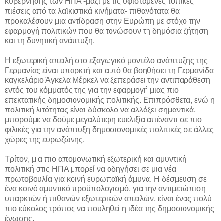
κυβέρνησης των ΗΠΑ -μαζί με τις υφιστάμενες τοπικές
πιέσεις από τα λαϊκιστικά κινήματα- πιθανότατα θα
προκαλέσουν μια αντίδραση στην Ευρώπη με στόχο την
εφαρμογή πολιτικών που θα τονώσουν τη δημόσια ζήτηση
και τη δυνητική ανάπτυξη.
Η εξωτερική απειλή στο εξαγωγικό μοντέλο ανάπτυξης της
Γερμανίας είναι υπαρκτή και αυτό θα βοηθήσει τη Γερμανίδα
καγκελάριο Άγκελα Μέρκελ να ξεπεράσει την αντιπαράθεση
εντός του κόμματός της για την εφαρμογή μιας πιο
επεκτατικής δημοσιονομικής πολιτικής. Επιπρόσθετα, ενώ η
πολιτική λιτότητας είναι δύσκολο να αλλάξει σημαντικά,
μπορούμε να δούμε μεγαλύτερη ευελιξία απέναντι σε πιο
φιλικές για την ανάπτυξη δημοσιονομικές πολιτικές σε άλλες
χώρες της ευρωζώνης.
Τρίτον, μια πιο απομονωτική εξωτερική και αμυντική
πολιτική στις ΗΠΑ μπορεί να οδηγήσει σε μια νέα
πρωτοβουλία για κοινή ευρωπαϊκή άμυνα. Η δέσμευση σε
ένα κοινό αμυντικό προϋπολογισμό, για την αντιμετώπιση
υπαρκτών ή πιθανών εξωτερικών απειλών, είναι ένας πολύ
πιο εύκολος τρόπος να πουληθεί η ιδέα της δημοσιονομικής
ένωσης.