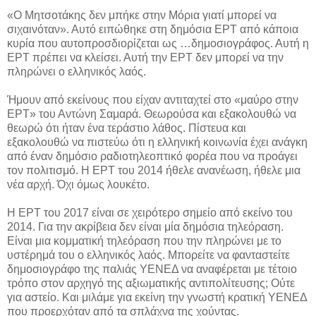
«Ο Μητσοτάκης δεν μπήκε στην Μόρια γιατί μπορεί να
σιχαινόταν». Αυτό ειπώθηκε στη δημόσια ΕΡΤ από κάποια
κυρία που αυτοπροσδιορίζεται ως …δημοσιογράφος. Αυτή η
ΕΡΤ πρέπει να κλείσει. Αυτή την ΕΡΤ δεν μπορεί να την
πληρώνει ο ελληνικός λαός.
Ήμουν από εκείνους που είχαν αντιταχτεί στο «μαύρο στην
ΕΡΤ» του Αντώνη Σαμαρά. Θεωρούσα και εξακολουθώ να
θεωρώ ότι ήταν ένα τεράστιο λάθος. Πίστευα και
εξακολουθώ να πιστεύω ότι η ελληνική κοινωνία έχει ανάγκη
από έναν δημόσιο ραδιοτηλεοπτικό φορέα που να προάγει
τον πολιτισμό. Η ΕΡΤ του 2014 ήθελε ανανέωση, ήθελε μια
νέα αρχή. Όχι όμως λουκέτο.
Η ΕΡΤ του 2017 είναι σε χειρότερο σημείο από εκείνο του
2014. Για την ακρίβεια δεν είναι μία δημόσια τηλεόραση.
Είναι μια κομματική τηλεόραση που την πληρώνει με το
υστέρημά του ο ελληνικός λαός. Μπορείτε να φανταστείτε
δημοσιογράφο της παλιάς ΥΕΝΕΔ να αναφέρεται με τέτοιο
τρόπο στον αρχηγό της αξιωματικής αντιπολίτευσης; Ούτε
για αστείο. Και μιλάμε για εκείνη την γνωστή κρατική ΥΕΝΕΔ
που προερχόταν από τα σπλάχνα της χούντας.