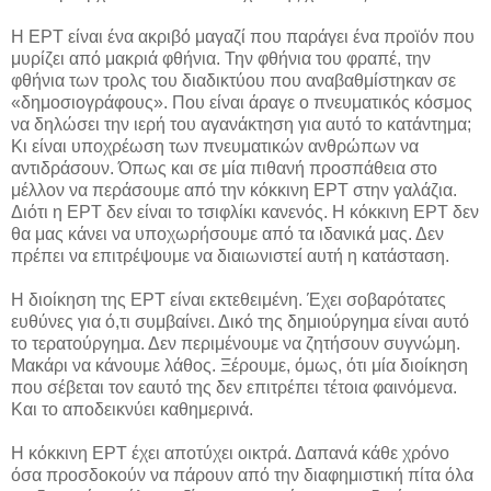
Η ΕΡΤ είναι ένα ακριβό μαγαζί που παράγει ένα προϊόν που
μυρίζει από μακριά φθήνια. Την φθήνια του φραπέ, την
φθήνια των τρολς του διαδικτύου που αναβαθμίστηκαν σε
«δημοσιογράφους». Που είναι άραγε ο πνευματικός κόσμος
να δηλώσει την ιερή του αγανάκτηση για αυτό το κατάντημα;
Κι είναι υποχρέωση των πνευματικών ανθρώπων να
αντιδράσουν. Όπως και σε μία πιθανή προσπάθεια στο
μέλλον να περάσουμε από την κόκκινη ΕΡΤ στην γαλάζια.
Διότι η ΕΡΤ δεν είναι το τσιφλίκι κανενός. Η κόκκινη ΕΡΤ δεν
θα μας κάνει να υποχωρήσουμε από τα ιδανικά μας. Δεν
πρέπει να επιτρέψουμε να διαιωνιστεί αυτή η κατάσταση.
Η διοίκηση της ΕΡΤ είναι εκτεθειμένη. Έχει σοβαρότατες
ευθύνες για ό,τι συμβαίνει. Δικό της δημιούργημα είναι αυτό
το τερατούργημα. Δεν περιμένουμε να ζητήσουν συγνώμη.
Μακάρι να κάνουμε λάθος. Ξέρουμε, όμως, ότι μία διοίκηση
που σέβεται τον εαυτό της δεν επιτρέπει τέτοια φαινόμενα.
Και το αποδεικνύει καθημερινά.
Η κόκκινη ΕΡΤ έχει αποτύχει οικτρά. Δαπανά κάθε χρόνο
όσα προσδοκούν να πάρουν από την διαφημιστική πίτα όλα