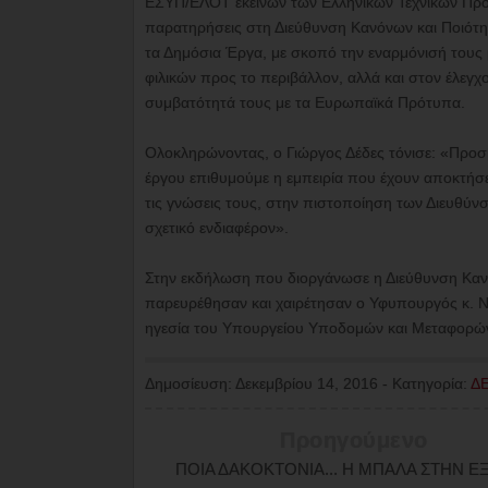
ΕΣΥΠ/ΕΛΟΤ εκείνων των Ελληνικών Τεχνικών Προ
παρατηρήσεις στη Διεύθυνση Κανόνων και Ποιότη
τα Δημόσια Έργα, με σκοπό την εναρμόνισή του
φιλικών προς το περιβάλλον, αλλά και στον έλε
συμβατότητά τους με τα Ευρωπαϊκά Πρότυπα.
Ολοκληρώνοντας, ο Γιώργος Δέδες τόνισε: «Προσ
έργου επιθυμούμε η εμπειρία που έχουν αποκτήσε
τις γνώσεις τους, στην πιστοποίηση των Διευθύ
σχετικό ενδιαφέρον».
Στην εκδήλωση που διοργάνωσε η Διεύθυνση Κανόν
παρευρέθησαν και χαιρέτησαν ο Υφυπουργός κ. Ν
ηγεσία του Υπουργείου Υποδομών και Μεταφορώ
Δημοσίευση:
Δεκεμβρίου 14, 2016
-
Κατηγορία:
ΔΕ
Προηγούμενο
ΠΟΙΑ ΔΑΚΟΚΤΟΝΙΑ... Η ΜΠΑΛΑ ΣΤΗΝ Ε