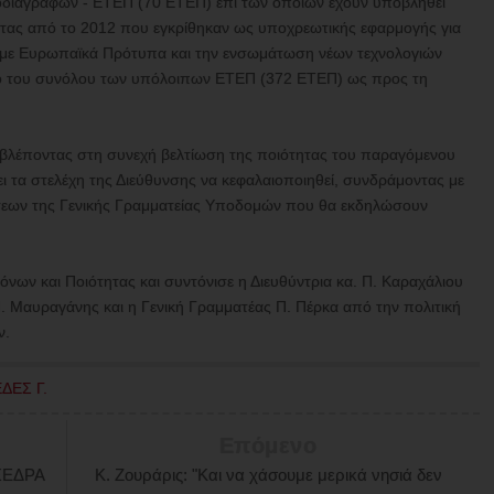
διαγραφών - ΕΤΕΠ (70 ΕΤΕΠ) επί των οποίων έχουν υποβληθεί
τας από το 2012 που εγκρίθηκαν ως υποχρεωτικής εφαρμογής για
ς με Ευρωπαϊκά Πρότυπα και την ενσωμάτωση νέων τεχνολογιών
γχο του συνόλου των υπόλοιπων ΕΤΕΠ (372 ΕΤΕΠ) ως προς τη
βλέποντας στη συνεχή βελτίωση της ποιότητας του παραγόμενου
ι τα στελέχη της Διεύθυνσης να κεφαλαιοποιηθεί, συνδράμοντας με
νσεων της Γενικής Γραμματείας Υποδομών που θα εκδηλώσουν
ων και Ποιότητας και συντόνισε η Διευθύντρια κα. Π. Καραχάλιου
. Μαυραγάνης και η Γενική Γραμματέας Π. Πέρκα από την πολιτική
ν.
ΔΕΣ Γ.
Επόμενο
ΞΕΔΡΑ
Κ. Ζουράρις: "Και να χάσουμε μερικά νησιά δεν