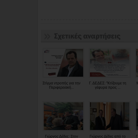
Στίγμα ντροπής για την
Γ. ΔΕΔΕΣ: "Κτίζουμε τη
Περιφερειακή...
γέφυρα προς ...
Γιώργος Δέδες: Στον
Γιώργος Δέδες από το
Γ