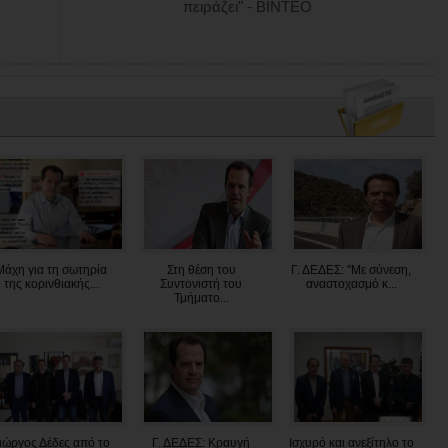
πειράζει" - ΒΙΝΤΕΟ
Μάχη για τη σωτηρία
Στη θέση του
Γ. ΔΕΔΕΣ: "Με σύνεση,
της κορινθιακής...
Συντονιστή του
αναστοχασμό κ...
Τμήματο...
ιώργος Δέδες από το
Γ. ΔΕΔΕΣ: Κραυγή
Ισχυρό και ανεξίτηλο το