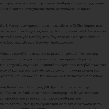
 φιλικά προς το περιβάλλον, την παρακολούθηση της εφαρμογής αυτών
υνολικό κόστος, στοχεύοντας πάντα σε ασφαλείς και άρτιες
μών & Μεταφορών προχώρησε στην ένταξη στο Σχέδιο Νόμου, που
ται στη φάση επεξεργασίας των σχολίων, την ανάπτυξη Ηλεκτρονικού
στών Παραγωγής των Τεχνικών Έργων το οποίο περιλαμβάνει το
ονικό Σύστημα Εθνικών Τεχνικών Προδιαγραφών.
πει σε ένα αξιόπιστο και αντικειμενικό μηχανισμό ηλεκτρονικής
ενιαίο τρόπο στοιχείων και τιμών πιστοποιημένων δομικών
όστους τεχνικών εργασιών, με σκοπό την άρση των στρεβλώσεων που
κών υλικών και των τεχνικών εργασιών και την αντιμετώπιση του
όρφωση των τιμών των δομικών υλικών και των συναφών προϊόντων.
υνση Κανόνων και Ποιότητας (ΔΚΠ) να υλοποιήσει μετά την
μόζοντας τις διαδικασίες παρακολούθησης και διαχείρισης ενός
γχο προόδου του έργου και της παρακολούθησης του
οκλήρωσή του, είναι η επικαιροποίηση σε άμεση συνεργασία με τον