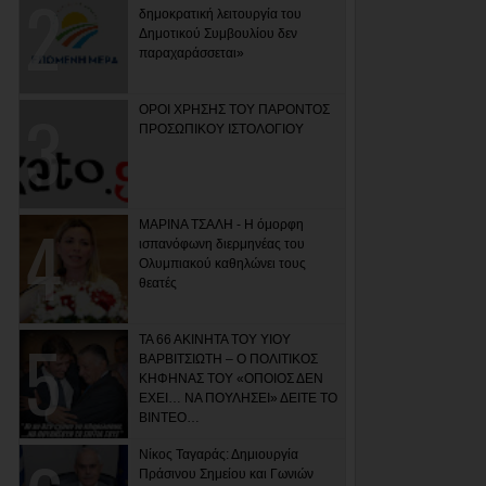
δημοκρατική λειτουργία του
Δημοτικού Συμβουλίου δεν
παραχαράσσεται»
ΟΡΟΙ ΧΡΗΣΗΣ ΤΟΥ ΠΑΡΟΝΤΟΣ
ΠΡΟΣΩΠΙΚΟΥ ΙΣΤΟΛΟΓΙΟΥ
ΜΑΡΙΝΑ ΤΣΑΛΗ - Η όμορφη
ισπανόφωνη διερμηνέας του
Ολυμπιακού καθηλώνει τους
θεατές
ΤΑ 66 ΑΚΙΝΗΤΑ ΤΟΥ ΥΙΟΥ
ΒΑΡΒΙΤΣΙΩΤΗ – Ο ΠΟΛΙΤΙΚΟΣ
ΚΗΦΗΝΑΣ ΤΟΥ «ΟΠΟΙΟΣ ΔΕΝ
ΕΧΕΙ… ΝΑ ΠΟΥΛΗΣΕΙ» ΔΕΙΤΕ ΤΟ
ΒΙΝΤΕΟ…
Νίκος Ταγαράς: Δημιουργία
Πράσινου Σημείου και Γωνιών