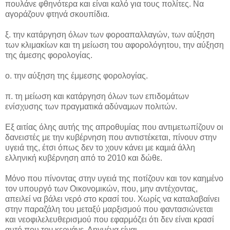
πουλάνε φθηνότερα και είναι καλό για τους πολίτες. Να
αγοράζουν φτηνά σκουπίδια.
ξ. την κατάργηση όλων των φοροαπαλλαγών, των αύξηση
των κλιμακίων και τη μείωση του αφορολόγητου, την αύξηση
της άμεσης φορολογίας.
ο. την αύξηση της έμμεσης φορολογίας.
π. τη μείωση και κατάργηση όλων των επιδομάτων
ενίσχυσης των πραγματικά αδύναμων πολιτών.
Εξ αιτίας όλης αυτής της απροθυμίας που αντιμετωπίζουν οι
δανειστές με την κυβέρνηση που αντιστέκεται, πίνουν στην
υγειά της, έτσι όπως δεν το χουν κάνει με καμιά άλλη
ελληνική κυβέρνηση από το 2010 και δώθε.
Μόνο που πίνοντας στην υγειά της ποτίζουν και τον καημένο
τον υπουργό των Οικονομικών, που, μην αντέχοντας,
απειλεί να βάλει νερό στο κρασί του. Χωρίς να καταλαβαίνει
στην παραζάλη του μεταξύ μαρξισμού που φαντασιώνεται
και νεοφιλελευθερισμού που εφαρμόζει ότι δεν είναι κρασί
αυτό που τον κερνάνε. Ληγμένα είναι.