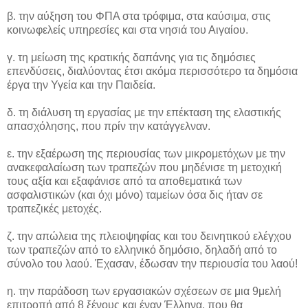
β. την αύξηση του ΦΠΑ στα τρόφιμα, στα καύσιμα, στις
κοινωφελείς υπηρεσίες και στα νησιά του Αιγαίου.
γ. τη μείωση της κρατικής δαπάνης για τις δημόσιες
επενδύσεις, διαλύοντας έτσι ακόμα περισσότερο τα δημόσια
έργα την Υγεία και την Παιδεία.
δ. τη διάλυση τη εργασίας με την επέκταση της ελαστικής
απασχόλησης, που πρίν την κατάγγελναν.
ε. την εξαέρωση της περιουσίας των μικρομετόχων με την
ανακεφαλαίωση των τραπεζών που μηδένισε τη μετοχική
τους αξία και εξαφάνισε από τα αποθεματικά των
ασφαλιστικών (και όχι μόνο) ταμείων όσα δις ήταν σε
τραπεζικές μετοχές.
ζ. την απώλεια της πλειοψηφίας και του δεινητικού ελέγχου
των τραπεζών από το ελληνικό δημόσιο, δηλαδή από το
σύνολο του λαού. Έχασαν, έδωσαν την περιουσία του λαού!
η. την παράδοση των εργασιακών σχέσεων σε μια 9μελή
επιτροπή από 8 ξένους και έναν Έλληνα, που θα