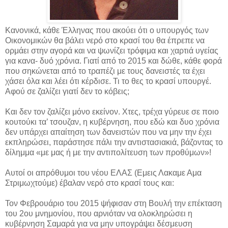
Κανονικά, κάθε Έλληνας που ακούει ότι ο υπουργός των
Οικονομικών θα βάλει νερό στο κρασί του θα έπρεπε να
ορμάει στην αγορά και να ψωνίζει τρόφιμα και χαρτιά υγείας
για κανα- δυό χρόνια. Γιατί από το 2015 και δώθε, κάθε φορά
που σηκώνεται από το τραπέζι με τους δανειστές τα έχει
χάσει όλα και λέει ότι κέρδισε. Τι το θες το κρασί υπουργέ.
Αφού σε ζαλίζει γιατί δεν το κόβεις;
Και δεν τον ζαλίζει μόνο εκείνον. Χτες, τρέχα γύρευε σε ποιο
κουτούκι τα’ τσουζαν, η κυβέρνηση, που εδώ και δυο χρόνια
δεν υπάρχει απαίτηση των δανειστών που να μην την έχει
εκπληρώσει, παράστησε πάλι την αντιστασιακιά, βάζοντας το
δίλημμα «με μας ή με την αντιπολίτευση των προθύμων»!
Αυτοί οι απρόθυμοι του νέου ΕΛΑΣ (Εμεις Λακαμε Αμα
Στριμωχτούμε) έβαλαν νερό στο κρασί τους και:
Τον Φεβρουάριο του 2015 ψήφισαν στη Βουλή την επέκταση
του 2ου μνημονίου, που αρνιόταν να ολοκληρώσει η
κυβέρνηση Σαμαρά για να μην υπογράψει δέσμευση