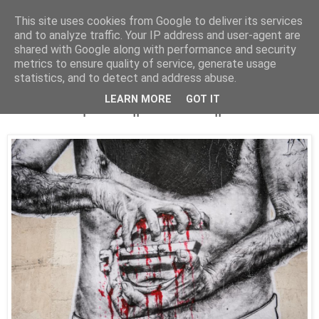
This site uses cookies from Google to deliver its services
Parakato.gr
and to analyze traffic. Your IP address and user-agent are
shared with Google along with performance and security
metrics to ensure quality of service, generate usage
statistics, and to detect and address abuse.
«Αίμα» ζητούν οι δανειστές: Τα μέτρα
LEARN MORE
GOT IT
του επικαιροποιημένου Μνημονίου