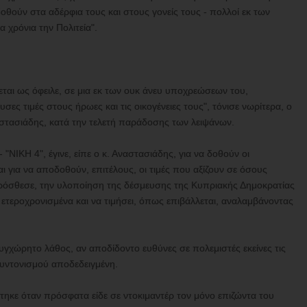
δοθούν στα αδέρφια τους και στους γονείς τους - πολλοί εκ των
α χρόνια την Πολιτεία".
εται ως όφειλε, σε μια εκ των ουκ άνευ υποχρεώσεων του,
υσες τιμές στους ήρωες και τις οικογένειες τους", τόνισε νωρίτερα, ο
στασιάδης, κατά την τελετή παράδοσης των λειψάνων.
"ΝΙΚΗ 4", έγινε, είπε ο κ. Αναστασιάδης, για να δοθούν οι
ι για να αποδοθούν, επιτέλους, οι τιμές που αξίζουν σε όσους
ρόσθεσε, την υλοποίηση της δέσμευσης της Κυπριακής Δημοκρατίας
ι ετεροχρονισμένα και να τιμήσει, όπως επιβάλλεται, αναλαμβάνοντας
υγχώρητο λάθος, αν αποδίδοντο ευθύνες σε πολεμιστές εκείνες τις
συντονισμού αποδεδειγμένη.
ηκε όταν πρόσφατα είδε σε ντοκιμαντέρ τον μόνο επιζώντα του