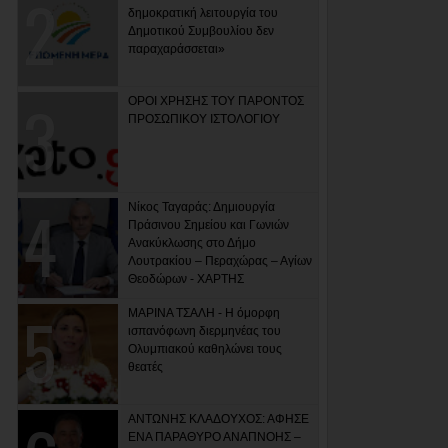
δημοκρατική λειτουργία του
Δημοτικού Συμβουλίου δεν
παραχαράσσεται»
ΟΡΟΙ ΧΡΗΣΗΣ ΤΟΥ ΠΑΡΟΝΤΟΣ
ΠΡΟΣΩΠΙΚΟΥ ΙΣΤΟΛΟΓΙΟΥ
Νίκος Ταγαράς: Δημιουργία
Πράσινου Σημείου και Γωνιών
Ανακύκλωσης στο Δήμο
Λουτρακίου – Περαχώρας – Αγίων
Θεοδώρων - ΧΑΡΤΗΣ
ΜΑΡΙΝΑ ΤΣΑΛΗ - Η όμορφη
ισπανόφωνη διερμηνέας του
Ολυμπιακού καθηλώνει τους
θεατές
ΑΝΤΩΝΗΣ ΚΛΑΔΟΥΧΟΣ: ΑΦΗΣΕ
ΕΝΑ ΠΑΡΑΘΥΡΟ ΑΝΑΠΝΟΗΣ –