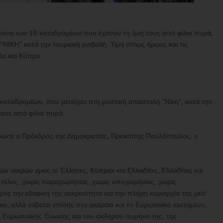
ίψανα των 16 καταδρομέων που έχασαν τη ζωή τους από φίλια πυρά,
"ΝΙΚΗ" κατά την τουρκική εισβολή. Τιμή στους ήρωες και τις
άδα και Κύπρο
καταδρομέων, που μετείχαν στη μυστική αποστολή "Νίκη", κατά την
τους από φίλια πυρά.
δωσε ο Πρόεδρος της Δημοκρατίας, Προκόπης Παυλόπουλος, ο
ν νεκρών εμείς οι Έλληνες, Κύπριοι και Ελλαδίτες, Ελλαδίτες και
 τέλος, χωρίς παραχωρήσεις, χωρίς υποχωρήσεις, χωρίς
ος την εδαφική της ακεραιότητα και την πλήρη κυριαρχία της μέσ’
αιο, αλλά σέβεται επίσης στο ακέραιο και το Ευρωπαϊκό κεκτημένο,
ης Ευρωπαϊκής Ένωσης και του σκληρού πυρήνα της, της