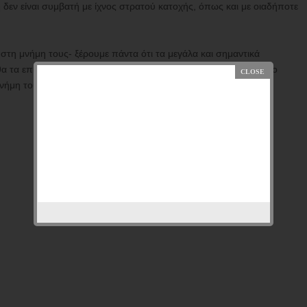
δεν είναι συμβατή με ίχνος στρατού κατοχής, όπως και με οιαδήποτε
ς στη μνήμη τους- ξέρουμε πάντα ότι τα μεγάλα και σημαντικά
τα επιτύχουμε ενωμένοι γιατί αυτό είναι το χρέος μας και για το
μνήμη τους!"