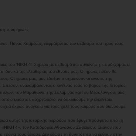
ηση τους ήρωες
υνας, Πάνος Καμμένος, εκφράζοντας τον σεβασμό του προς τους
ήρωες του 'ΝΙΚΗ 4'. Σήμερα με σεβασμό και συγκίνηση, υποδεχόμαστε
τα ιδανικά της ελευθερίας του έθνους μας. Οι ήρωες πλέον θα
υς. Οι ήρωες μας, μας έδειξαν τι σημαίνουν οι έννοιες της
. Έπεσαν, αναλαμβάνοντας ο καθένας τους το βάρος της Ιστορίας.
οπυλών, του Μαραθώνα, της Σαλαμίνας και του Μεσολογγίου, μας
 οποίο είμαστε υποχρεωμένοι να διεκδικούμε την ελευθερία,
οιχεία άκρως αναγκαία για τους χαλεπούς καιρούς που διανύουμε.
 ήρωα αυτής της ιστορικής περιόδου που έφυγε πρόσφατα από τη
υ «ΝΙΚΗ 4», τον Καταδρομέα Αθανάσιου Ζαφειρίου. Εκείνον που
 τα χρόνια τους ξέχασε. Δεν έδωσε τη δυνατότητα να έρθουν στην