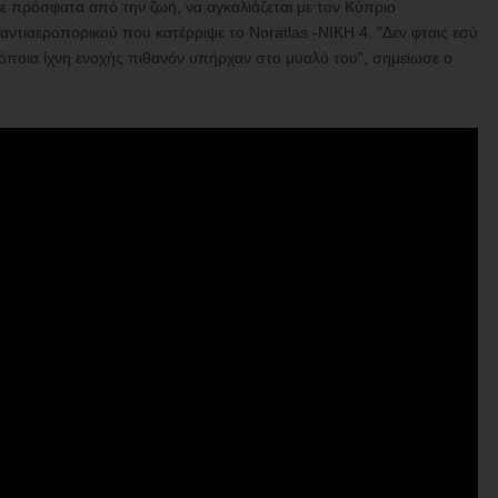
γε πρόσφατα από την ζωή, να αγκαλιάζεται με τον Κύπριο
ντιαεροπορικού που κατέρριψε το Noratlas -ΝΙΚΗ 4. "Δεν φταις εσύ
α όποια ίχνη ενοχής πιθανόν υπήρχαν στο μυαλό του", σημείωσε ο