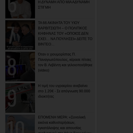
Η ΔΥΝΑΜΗ ΑΠΟ ΜΙΑ ΑΔΥΝΑΜΗ
ΣΤΙΓΜΗ
ΤΑ 66 ΑΚΙΝΗΤΑ ΤΟΥ ΥΙΟΥ
ΒΑΡΒΙΤΣΙΩΤΗ – Ο ΠΟΛΙΤΙΚΟΣ
ΚΗΦΗΝΑΣ ΤΟΥ «ΟΠΟΙΟΣ ΔΕΝ
ΕΧΕΙ… ΝΑ ΠΟΥΛΗΣΕΙ» ΔΕΙΤΕ ΤΟ
ΒΙΝΤΕΟ…
Όταν ο χιουμορίστας Π.
Παναγιωτόπουλος, κέρασε πίτσες
τον Β. Λεβέντη και γελοιοποιήθηκε
(video)
Η τιμή του υγραερίου ανεβαίνει
στο 1.20€ - Σε απόγνωση 90.000
ιδιοκτήτες
ΕΠΟΜΕΝΗ ΜΕΡΑ: «Συνολική
εικόνα καθυστερήσεων,
εγκατάλειψης και απουσίας