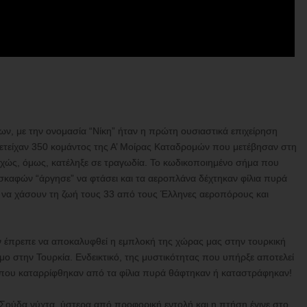
, με την ονομασία “Νίκη” ήταν η πρώτη ουσιαστικά επιχείρηση
ετείχαν 350 κομάντος της Α’ Μοίρας Καταδρομών που μετέβησαν στη
χώς, όμως, κατέληξε σε τραγωδία. Το κωδικοποιημένο σήμα που
σκαφών “άργησε” να φτάσει και τα αεροπλάνα δέχτηκαν φίλια πυρά
να χάσουν τη ζωή τους 33 από τους Έλληνες αεροπόρους και
ν έπρεπε να αποκαλυφθεί η εμπλοκή της χώρας μας στην τουρκική
εμο στην Τουρκία. Ενδεικτικό, της μυστικότητας που υπήρξε αποτελεί
as που καταρρίφθηκαν από τα φίλια πυρά θάφτηκαν ή καταστράφηκαν!
Σούδα νύχτα, ύστερα από προφορική εντολή και η πτήση έγινε στο