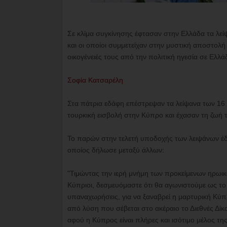
Σε κλίμα συγκίνησης έφτασαν στην Ελλάδα τα λε
και οι οποίοι συμμετείχαν στην μυστική αποστολή 
οικογένειές τους από την πολιτική ηγεσία σε Ελλ
Σοφία Κατσαρέλη
Στα πάτρια εδάφη επέστρεψαν τα λείψανα των 16 
τουρκική εισβολή στην Κύπρο και έχασαν τη ζωή 
Το παρών στην τελετή υποδοχής των λειψάνων έ
οποίος δήλωσε μεταξύ άλλων:
"Τιμώντας την ιερή μνήμη των προκείμενων ηρωικώ
Κύπριοι, δεσμευόμαστε ότι θα αγωνιστούμε ως το
υπαναχωρήσεις, για να ξαναβρεί η μαρτυρική Κύπρ
από λύση που σέβεται στο ακέραιο το Διεθνές Δίκ
αφού η Κύπρος είναι πλήρες και ισότιμο μέλος τ