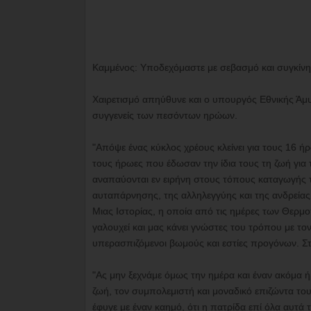
Καμμένος: Υποδεχόμαστε με σεβασμό και συγκίν
Χαιρετισμό απηύθυνε και ο υπουργός Εθνικής Άμ
συγγενείς των πεσόντων ηρώων.
"Απόψε ένας κύκλος χρέους κλείνει για τους 16 
τους ήρωες που έδωσαν την ίδια τους τη ζωή για 
αναπαύονται εν ειρήνη στους τόπους καταγωγής το
αυταπάρνησης, της αλληλεγγύης και της ανδρείας
Μιας Ιστορίας, η οποία από τις ημέρες των Θερμ
γαλουχεί και μας κάνει γνώστες του τρόπου με τον
υπερασπιζόμενοι βωμούς και εστίες προγόνων. Στ
"Ας μην ξεχνάμε όμως την ημέρα και έναν ακόμα
ζωή, τον συμπολεμιστή και μοναδικό επιζώντα το
έφυγε με έναν καημό, ότι η πατρίδα επί όλα αυτά