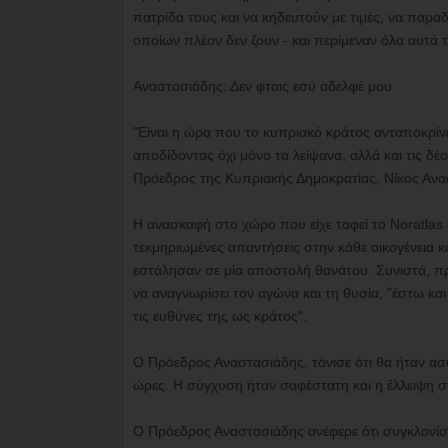
πατρίδα τους και να κηδευτούν με τιμές, να παρα
οποίων πλέον δεν ζουν - και περίμεναν όλα αυτά τ
Αναστασιάδης: Δεν φταις εσύ αδελφέ μου
"Είναι η ώρα που το κυπριακό κράτος ανταποκρίν
αποδίδοντας όχι μόνο τα λείψανα, αλλά και τις δέο
Πρόεδρος της Κυπριακής Δημοκρατίας, Νίκος Ανα
Η ανασκαφή στο χώρο που είχε ταφεί το Noratlas - 
τεκμηριωμένες απαντήσεις στην κάθε οικογένεια κα
εστάλησαν σε μία αποστολή θανάτου. Συνιστά, π
να αναγνωρίσει τον αγώνα και τη θυσία, "έστω κα
τις ευθύνες της ως κράτος".
Ο Πρόεδρος Αναστασιάδης, τόνισε ότι θα ήταν ασ
ώρες. Η σύγχυση ήταν σαφέστατη και η έλλειψη 
Ο Πρόεδρος Αναστασιάδης ανέφερε ότι συγκλονίστ