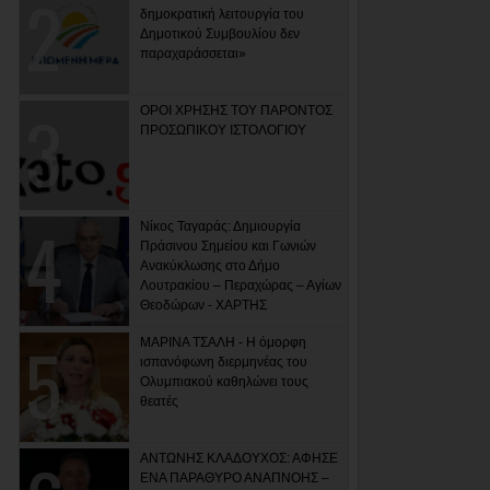
δημοκρατική λειτουργία του
Δημοτικού Συμβουλίου δεν
παραχαράσσεται»
ΟΡΟΙ ΧΡΗΣΗΣ ΤΟΥ ΠΑΡΟΝΤΟΣ
ΠΡΟΣΩΠΙΚΟΥ ΙΣΤΟΛΟΓΙΟΥ
Νίκος Ταγαράς: Δημιουργία
Πράσινου Σημείου και Γωνιών
Ανακύκλωσης στο Δήμο
Λουτρακίου – Περαχώρας – Αγίων
Θεοδώρων - ΧΑΡΤΗΣ
ΜΑΡΙΝΑ ΤΣΑΛΗ - Η όμορφη
ισπανόφωνη διερμηνέας του
Ολυμπιακού καθηλώνει τους
θεατές
ΑΝΤΩΝΗΣ ΚΛΑΔΟΥΧΟΣ: ΑΦΗΣΕ
ΕΝΑ ΠΑΡΑΘΥΡΟ ΑΝΑΠΝΟΗΣ –