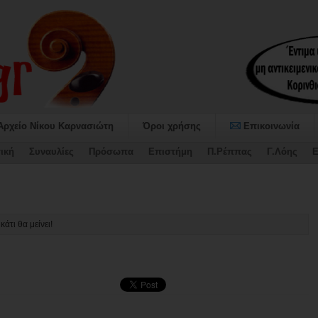
Αρχείο Νίκου Καρνασιώτη
Όροι χρήσης
Επικοινωνία
ική
Συναυλίες
Πρόσωπα
Επιστήμη
Π.Ρέππας
Γ.Λόης
Ε
ρό των πληγέντων αγροτών του Δήμου -
κάτι θα μείνει!