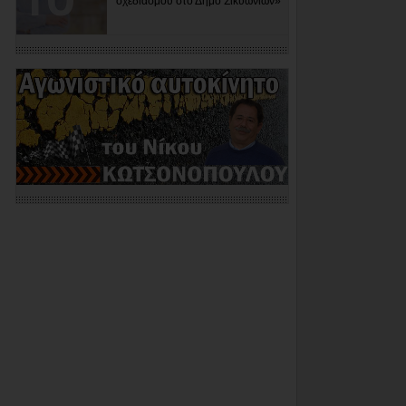
σχεδιασμού στο Δήμο Σικυωνίων»