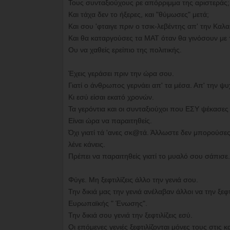
Τους συνταξιούχους ρε απόρριμμα της αριστεράς;
Και τάχα δεν το ήξερες, και "θύμωσες" μετά;
Και σου 'φταιγε πριν ο τσικ-λεβέντης απ' την Καλ
Και θα καταργούσες τα ΜΑΤ όταν θα γινόσουν με
Ου να χαθείς ερείπιο της πολιτικής.
Έχεις γεράσει πριν την ώρα σου.
Γιατί ο άνθρωπος γερνάει απ' τα μέσα. Απ' την ψυ
Κι εσύ είσαι εκατό χρονών.
Τα γερόντια και οι συνταξιούχοι που ΕΣΥ ψέκασες
Είναι ώρα να παραιτηθείς.
Όχι γιατί τά 'ανες σκ@τά. Άλλωστε δεν μπορούσες 
λένε κάνεις.
Πρέπει να παραιτηθείς γιατί το μυαλό σου σάπισε
Φύγε. Μη ξεφτιλίζεις άλλο την γενιά σου.
Την δικιά μας την γενιά ανέλαβαν άλλοι να την ξε
Ευρωπαϊκής " Ένωσης".
Την δικιά σου γενιά την ξεφτιλίζεις εσύ.
Οι επόμενες γενιές ξεφτιλίζονται μόνες τους στις 