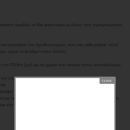
είσαστε ακριβώς τα ίδια φασισταριά με όλους τους προηγούμενους
 και ανανδρίας του πρωθυπουργού, που σαν κάθε γνήσια "κότα"
ο, ρίχνει το φταίξιμο στους άλλους.
του ΠΟλίτη (χα!) για τα χημικά που έπεσαν στους συνταξιούχους.
του σήμερα και όχι στο υπουργείο.
οτα;
 ψέκαζαν πολιτικούς σου αντίπαλους;
αυτό με τα ψεκαστικά, τα ΜΑΤ θα ψεκάζουν τον κόσμο και μέσα στα
μέσα στα σπίτια, και όπου γουστάρουν;