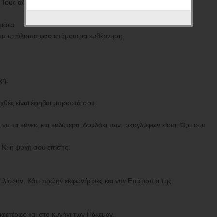
 Τους αδύναμους ρε σίχαμα;
αμάτα;
 τα υπόλοιπα φασιστόμουτρα κυβέρνηση;
χή.
 χθές είναι έφηβοι μπροστά σου.
να τα κάνεις και καλύτερα. Δουλάκι των τοκογλύφων είσαι. Ό,τι σου
. Κι η ψυχή σου επίσης.
φτιλίσουν. Κάτι πρώην εκφωνήτριες και νυν Επίτροποι της
καφετέριες και στο κυνήγι των Πόκεμον.