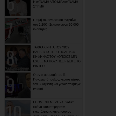
Η ΔΥΝΑΜΗ ΑΠΟ ΜΙΑ ΑΔΥΝΑΜΗ
ΣΤΙΓΜΗ
Η τιμή του υγραερίου ανεβαίνει
στο 1.20€ - Σε απόγνωση 90.000
ιδιοκτήτες
ΤΑ 66 ΑΚΙΝΗΤΑ ΤΟΥ ΥΙΟΥ
ΒΑΡΒΙΤΣΙΩΤΗ – Ο ΠΟΛΙΤΙΚΟΣ
ΚΗΦΗΝΑΣ ΤΟΥ «ΟΠΟΙΟΣ ΔΕΝ
ΕΧΕΙ… ΝΑ ΠΟΥΛΗΣΕΙ» ΔΕΙΤΕ ΤΟ
ΒΙΝΤΕΟ…
Όταν ο χιουμορίστας Π.
Παναγιωτόπουλος, κέρασε πίτσες
τον Β. Λεβέντη και γελοιοποιήθηκε
(video)
ΕΠΟΜΕΝΗ ΜΕΡΑ: «Συνολική
εικόνα καθυστερήσεων,
εγκατάλειψης και απουσίας