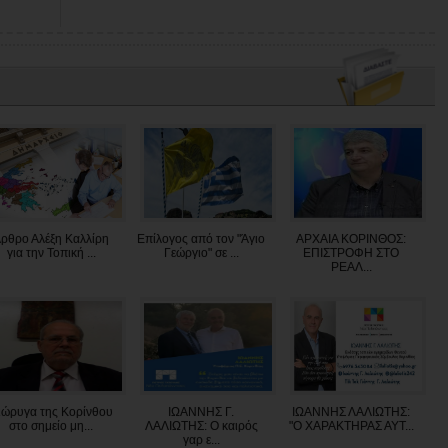
ρθρο Αλέξη Καλλίρη
Επίλογος από τον "Άγιο
ΑΡΧΑΙΑ ΚΟΡΙΝΘΟΣ:
για την Τοπική ...
Γεώργιο" σε ...
ΕΠΙΣΤΡΟΦΗ ΣΤΟ
ΡΕΑΛ...
ιώρυγα της Κορίνθου
ΙΩΑΝΝΗΣ Γ.
ΙΩΑΝΝΗΣ ΛΑΛΙΩΤΗΣ:
στο σημείο μη...
ΛΑΛΙΩΤΗΣ: Ο καιρός
"O XAΡΑΚΤΗΡΑΣ ΑΥΤ...
γαρ ε...