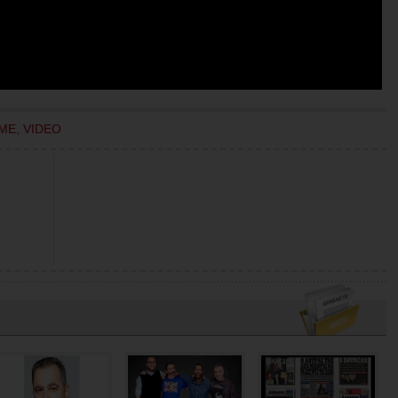
ΜΕ
,
VIDEO