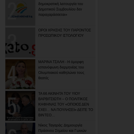
δημοκρατική λειτουργία του
Δημοτικού Συμβουλίου δεν
παραχαράσσεται»
ΟΡΟΙ ΧΡΗΣΗΣ ΤΟΥ ΠΑΡΟΝΤΟΣ
ΠΡΟΣΩΠΙΚΟΥ ΙΣΤΟΛΟΓΙΟΥ
ΜΑΡΙΝΑ ΤΣΑΛΗ - Η όμορφη
ισπανόφωνη διερμηνέας του
Ολυμπιακού καθηλώνει τους
θεατές
ΤΑ 66 ΑΚΙΝΗΤΑ ΤΟΥ ΥΙΟΥ
ΒΑΡΒΙΤΣΙΩΤΗ – Ο ΠΟΛΙΤΙΚΟΣ
ΚΗΦΗΝΑΣ ΤΟΥ «ΟΠΟΙΟΣ ΔΕΝ
ΕΧΕΙ… ΝΑ ΠΟΥΛΗΣΕΙ» ΔΕΙΤΕ ΤΟ
ΒΙΝΤΕΟ…
Νίκος Ταγαράς: Δημιουργία
Πράσινου Σημείου και Γωνιών