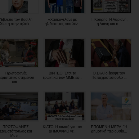
"Έβλεπα τον Βασίλη
«Χασκογελάνε με
Γ. Κουρής: Η Αυριανή,
Χιώτη στην τηλεό...
ηλιθιότητες που λέν...
η Λιάνη και ο...
Πρωτοφανές
ΒΙΝΤΕΟ: Έτσι τα
Ο ΣΚΑΪ διέκοψε τον
εριστατικό στημένου
τρωκτικά των ΜΜΕ έφ...
Παπαχριστόπουλο ...
και...
ΠΡΩΤΟΦΑΝΕΣ:
ΚΙΑΤΟ: Η σιωπή για τον
ΕΠΟΜΕΝΗ ΜΕΡΑ: "Η
Σταματόπουλος και
ΔΗΜΟΦΙΛΟ γε...
Δημοτική περιουσία...
Μυττ...