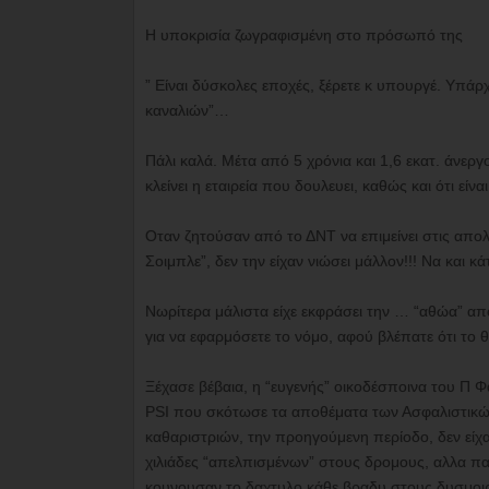
Η υποκρισία ζωγραφισμένη στο πρόσωπό της
” Είναι δύσκολες εποχές, ξέρετε κ υπουργέ. Υπά
καναλιών”…
Πάλι καλά. Μέτα από 5 χρόνια και 1,6 εκατ. άνερ
κλείνει η εταιρεία που δουλευει, καθώς και ότι εί
Οταν ζητούσαν από το ΔΝΤ να επιμείνει στις απο
Σοιμπλε”, δεν την είχαν νιώσει μάλλον!!! Να και
Νωρίτερα μάλιστα είχε εκφράσει την … “αθώα” απ
για να εφαρμόσετε το νόμο, αφού βλέπατε ότι το 
Ξέχασε βέβαια, η “ευγενής” οικοδέσποινα του Π Φα
PSI που σκότωσε τα αποθέματα των Ασφαλιστικών
καθαριστριών, την προηγούμενη περίοδο, δεν είχαν
χιλιάδες “απελπισμένων” στους δρομους, αλλα παρ
κουνουσαν το δαχτυλο κάθε βραδυ στους δυσμοιρο