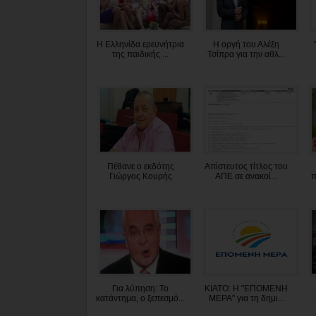
Η Ελληνίδα ερευνήτρια
Η οργή του Αλέξη
της παιδικής ...
Τσίπρα για την αθλ...
Πέθανε ο εκδότης
Απίστευτος τίτλος του
Γιώργος Κουρής
ΑΠΕ σε ανακοί...
π
Για λύπηση: Το
ΚΙΑΤΟ: Η "ΕΠΟΜΕΝΗ
κατάντημα, ο ξεπεσμό...
ΜΕΡΑ" για τη δημι...