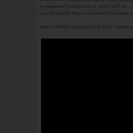
τα εφαρμοσει! Καλούσαν δε το “αγλαό” ΔΝΤ να … “μ
μου, δεν μετράει! Μονον οι εκλεκτοί στα κανάλια 
Δείτε το ΒΙΝΤΕΟ, κυρίως μετά το 40.00 -
thefaq.g