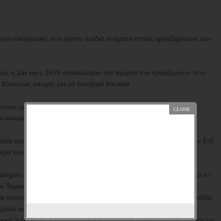
ρχουν οικογένειες που έχουν παιδιά ανάμεσα στους εργαζόμενους των
γους η Σία και ο ΣΚΑΙ ανακάλυψαν την αγωνία του εργαζόμενου που
ναι δύσκολες εποχές για να ξαναβρεί δουλειά …
λύσεις εργαζόμενων, να μην κάνει πίσω, όταν φώναζαν “βάστα
 κάτι ακόμα που κατάφερε η ΠΦΑ …
ορία της στο Νίκο Παππά “Γιατί δεν περιμένατε την απόφαση του ΣτΕ
θέμα των αδειών ξεσηκώνει τόσο μεγάλη θύελλα; ”
λήρου, ότι … και το κόψιμο των συντάξεων, λίγα χρόνια πριν και το
 Ταμείων και οι απολύσεις υπάλληλων, σχολικών φυλάκων,
 τελεσιδικήσει και είχαν βγάλει μάλιστα, επανειλημμένα, εκατοντάδες
όλα αυτά, το κανάλι της ( όπως και τα άλλα συστημικά Μέσα ),
υς πληβείους και συμβούλευαν την (τοτε) κυβέρνηση, να βιαστει να