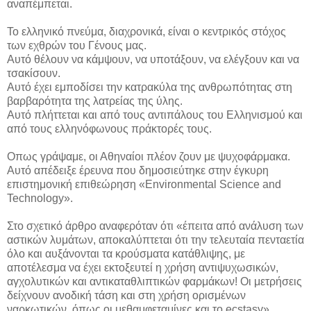
αναπέμπεται.
Το ελληνικό πνεύμα, διαχρονικά, είναι ο κεντρικός στόχος
των εχθρών του Γένους μας.
Αυτό θέλουν να κάμψουν, να υποτάξουν, να ελέγξουν και να
τσακίσουν.
Αυτό έχει εμποδίσει την κατρακύλα της ανθρωπότητας στη
βαρβαρότητα της λατρείας της ύλης.
Αυτό πλήττεται και από τους αντιπάλους του Ελληνισμού και
από τους ελληνόφωνους πράκτορές τους.
Οπως γράψαμε, οι Αθηναίοι πλέον ζουν με ψυχοφάρμακα.
Αυτό απέδειξε έρευνα που δημοσιεύτηκε στην έγκυρη
επιστημονική επιθεώρηση «Environmental Science and
Technology».
Στο σχετικό άρθρο αναφερόταν ότι «έπειτα από ανάλυση των
αστικών λυμάτων, αποκαλύπτεται ότι την τελευταία πενταετία
όλο και αυξάνονται τα κρούσματα κατάθλιψης, με
αποτέλεσμα να έχει εκτοξευτεί η χρήση αντιψυχωσικών,
αγχολυτικών και αντικαταθλιπτικών φαρμάκων! Οι μετρήσεις
δείχνουν ανοδική τάση και στη χρήση ορισμένων
ναρκωτικών, όπως οι μεθαμφεταμίνες και το ecstasy».