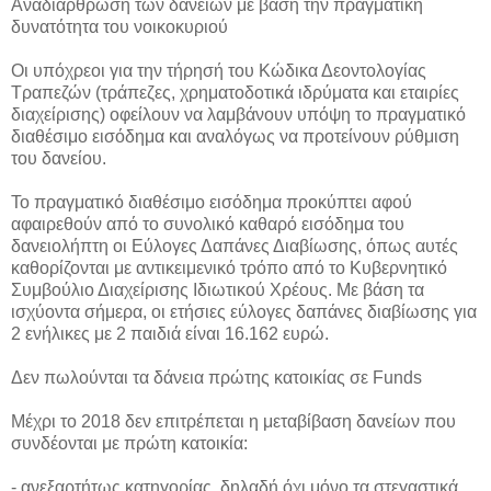
Αναδιάρθρωση των δανείων με βάση την πραγματική
δυνατότητα του νοικοκυριού
Οι υπόχρεοι για την τήρησή του Κώδικα Δεοντολογίας
Τραπεζών (τράπεζες, χρηματοδοτικά ιδρύματα και εταιρίες
διαχείρισης) οφείλουν να λαμβάνουν υπόψη το πραγματικό
διαθέσιμο εισόδημα και αναλόγως να προτείνουν ρύθμιση
του δανείου.
Το πραγματικό διαθέσιμο εισόδημα προκύπτει αφού
αφαιρεθούν από το συνολικό καθαρό εισόδημα του
δανειολήπτη οι Εύλογες Δαπάνες Διαβίωσης, όπως αυτές
καθορίζονται με αντικειμενικό τρόπο από το Κυβερνητικό
Συμβούλιο Διαχείρισης Ιδιωτικού Χρέους. Με βάση τα
ισχύοντα σήμερα, οι ετήσιες εύλογες δαπάνες διαβίωσης για
2 ενήλικες με 2 παιδιά είναι 16.162 ευρώ.
Δεν πωλούνται τα δάνεια πρώτης κατοικίας σε Funds
Μέχρι το 2018 δεν επιτρέπεται η μεταβίβαση δανείων που
συνδέονται με πρώτη κατοικία:
- ανεξαρτήτως κατηγορίας, δηλαδή όχι μόνο τα στεγαστικά