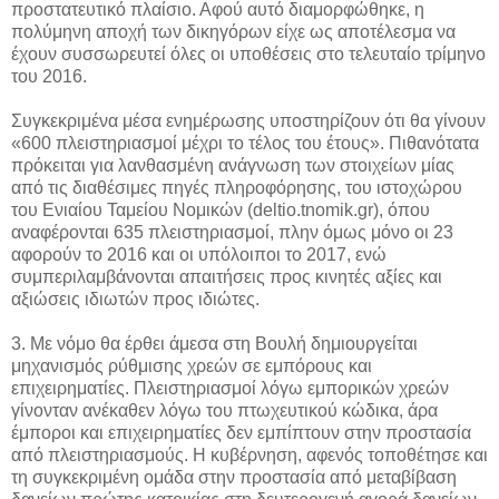
προστατευτικό πλαίσιο. Αφού αυτό διαμορφώθηκε, η
πολύμηνη αποχή των δικηγόρων είχε ως αποτέλεσμα να
έχουν συσσωρευτεί όλες οι υποθέσεις στο τελευταίο τρίμηνο
του 2016.
Συγκεκριμένα μέσα ενημέρωσης υποστηρίζουν ότι θα γίνουν
«600 πλειστηριασμοί μέχρι το τέλος του έτους». Πιθανότατα
πρόκειται για λανθασμένη ανάγνωση των στοιχείων μίας
από τις διαθέσιμες πηγές πληροφόρησης, του ιστοχώρου
του Ενιαίου Ταμείου Νομικών (deltio.tnomik.gr), όπου
αναφέρονται 635 πλειστηριασμοί, πλην όμως μόνο οι 23
αφορούν το 2016 και οι υπόλοιποι το 2017, ενώ
συμπεριλαμβάνονται απαιτήσεις προς κινητές αξίες και
αξιώσεις ιδιωτών προς ιδιώτες.
3. Με νόμο θα έρθει άμεσα στη Βουλή δημιουργείται
μηχανισμός ρύθμισης χρεών σε εμπόρους και
επιχειρηματίες. Πλειστηριασμοί λόγω εμπορικών χρεών
γίνονταν ανέκαθεν λόγω του πτωχευτικού κώδικα, άρα
έμποροι και επιχειρηματίες δεν εμπίπτουν στην προστασία
από πλειστηριασμούς. Η κυβέρνηση, αφενός τοποθέτησε και
τη συγκεκριμένη ομάδα στην προστασία από μεταβίβαση