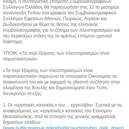
Ακόμη, η συντονιστική επιτροπή Συμβολαιογραφικών
Συλλόγων Ελλάδος θα παραχωρήσει στις 12 το μεσημέρι
συνέντευξη Τύπου στα γραφεία του Συμβολαιογραφικού
Συλλόγου Εφετείων Αθηνών, Πειραιώς, Αιγαίου και
Δωδεκανήσου με θέμα τις θέσεις της ελληνικής
συμβολαιογραφίας για το ζήτημα των πλειστηριασμών και
την περαιτέρω στάση της το αμέσως επόμενο χρονικό
διάστημα.
ΥΠΟΙΚ: «Τα περί έξαρσης των πλειστηριασμών είναι
παραπλανητικά»
«Τα περί έξαρσης των πλειστηριασμών είναι
παραπλανητικά» σημειώνει το υπουργείο Οικονομίας σε
ανακοίνωσή του και με αφορμή τη χθεσινή συζήτηση στην
ολομέλεια της Βουλής και δημοσιεύματα στον Τύπο,
διευκρινίζει τα εξής:
1. Οι «εργατικές κατοικίες» του… εργολάβου. Σχετικά με τις
αναφερόμενες ως «εργατικές» κατοικίες του Εύοσμου
Θεσσαλονίκης, από τα στοιχεία της γενικής γραμματείας
δημοσίων εσόδων
(
www.publicrevenue.gr/kpi/public/auctions/prg_date_down
)