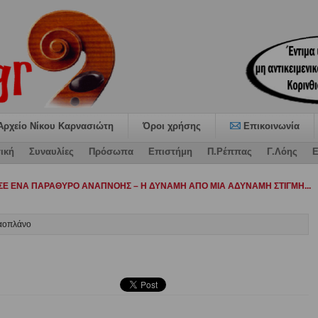
Αρχείο Νίκου Καρνασιώτη
Όροι χρήσης
Επικοινωνία
ική
Συναυλίες
Πρόσωπα
Επιστήμη
Π.Ρέππας
Γ.Λόης
Ε
αταψ-
λαοπλάνο