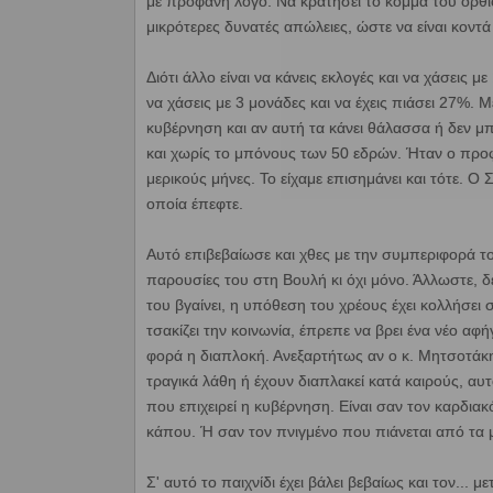
με προφανή λόγο: Να κρατήσει το κόμμα του όρθιο
μικρότερες δυνατές απώλειες, ώστε να είναι κοντά
Διότι άλλο είναι να κάνεις εκλογές και να χάσεις 
να χάσεις με 3 μονάδες και να έχεις πιάσει 27%. 
κυβέρνηση και αν αυτή τα κάνει θάλασσα ή δεν μπ
και χωρίς το μπόνους των 50 εδρών. Ήταν ο προφ
μερικούς μήνες. Το είχαμε επισημάνει και τότε. Ο
οποία έπεφτε.
Αυτό επιβεβαίωσε και χθες με την συμπεριφορά τ
παρουσίες του στη Βουλή κι όχι μόνο. Άλλωστε, δεν
του βγαίνει, η υπόθεση του χρέους έχει κολλήσει
τσακίζει την κοινωνία, έπρεπε να βρει ένα νέο αφή
φορά η διαπλοκή. Ανεξαρτήτως αν ο κ. Μητσοτάκη
τραγικά λάθη ή έχουν διαπλακεί κατά καιρούς, α
που επιχειρεί η κυβέρνηση. Είναι σαν τον καρδια
κάπου. Ή σαν τον πνιγμένο που πιάνεται από τα 
Σ' αυτό το παιχνίδι έχει βάλει βεβαίως και τον...