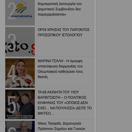
δημοκρατική λειτουργία του
Δημοτικού Συμβουλίου δεν
παραχαράσσεται»
ΟΡΟΙ ΧΡΗΣΗΣ ΤΟΥ ΠΑΡΟΝΤΟΣ
ΠΡΟΣΩΠΙΚΟΥ ΙΣΤΟΛΟΓΙΟΥ
ΜΑΡΙΝΑ ΤΣΑΛΗ - Η όμορφη
ισπανόφωνη διερμηνέας του
Ολυμπιακού καθηλώνει τους
θεατές
ΤΑ 66 ΑΚΙΝΗΤΑ ΤΟΥ ΥΙΟΥ
ΒΑΡΒΙΤΣΙΩΤΗ – Ο ΠΟΛΙΤΙΚΟΣ
ΚΗΦΗΝΑΣ ΤΟΥ «ΟΠΟΙΟΣ ΔΕΝ
ΕΧΕΙ… ΝΑ ΠΟΥΛΗΣΕΙ» ΔΕΙΤΕ ΤΟ
ΒΙΝΤΕΟ…
Νίκος Ταγαράς: Δημιουργία
Πράσινου Σημείου και Γωνιών