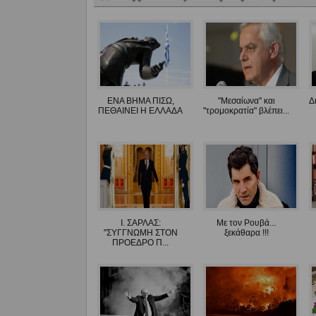
ΕΝΑ ΒΗΜΑ ΠΙΣΩ,
"Μεσαίωνα" και
Δ
ΠΕΘΑΙΝΕΙ Η ΕΛΛΑΔΑ
"τρομοκρατία" βλέπει...
Ι. ΣΑΡΛΑΣ:
Με τον Ρουβά...
"ΣΥΓΓΝΩΜΗ ΣΤΟΝ
ξεκάθαρα !!!
ΠΡΟΕΔΡΟ Π...