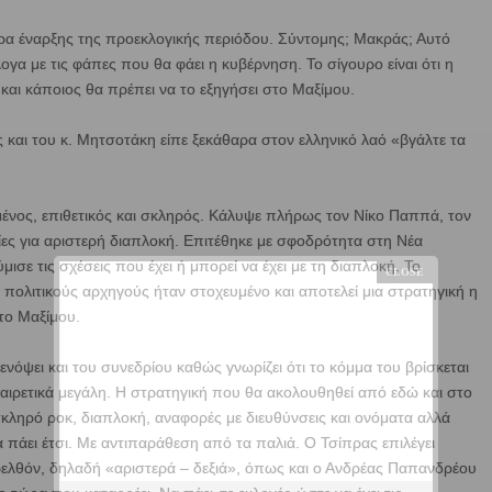
έρα έναρξης της προεκλογικής περιόδου. Σύντομης; Μακράς; Αυτό
ογα με τις φάπες που θα φάει η κυβέρνηση. Το σίγουρο είναι ότι η
και κάποιος θα πρέπει να το εξηγήσει στο Μαξίμου.
 και του κ. Μητσοτάκη είπε ξεκάθαρα στον ελληνικό λαό «βγάλτε τα
ένος, επιθετικός και σκληρός. Κάλυψε πλήρως τον Νίκο Παππά, τον
ίες για αριστερή διαπλοκή. Επιτέθηκε με σφοδρότητα στη Νέα
ισε τις σχέσεις που έχει ή μπορεί να έχει με τη διαπλοκή. Το
πολιτικούς αρχηγούς ήταν στοχευμένο και αποτελεί μια στρατηγική η
το Μαξίμου.
νόψει και του συνεδρίου καθώς γνωρίζει ότι το κόμμα του βρίσκεται
ξαιρετικά μεγάλη. Η στρατηγική που θα ακολουθηθεί από εδώ και στο
κληρό ροκ, διαπλοκή, αναφορές με διευθύνσεις και ονόματα αλλά
α πάει έτσι. Με αντιπαράθεση από τα παλιά. Ο Τσίπρας επιλέγει
ρελθόν, δηλαδή «αριστερά – δεξιά», όπως και ο Ανδρέας Παπανδρέου