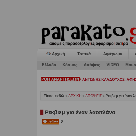
Αρχική
Τοπικά
Αφιέρωμα
Ελλάδα
Κόσμος
Απόψεις
VIDEO
Μουσ
ΚΙΑΤΟ: Η «ΕΠΟΜΕΝΗ ΜΕΡΑ» κ
Είσαστε εδώ: »
ΑΡΧΙΚΗ
»
ΑΠΟΨΕΙΣ
»
Ρέκβιεμ για έναν 
Ρέκβιεμ για έναν λαοπλάνο
0