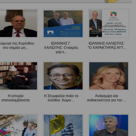
ιώρυγα της Κορίνθου
ΙΩΑΝΝΗΣ Γ.
ΙΩΑΝΝΗΣ ΛΑΛΙΩΤΗΣ:
στο σημείο μη...
ΛΑΛΙΩΤΗΣ: Ο καιρός
"O XAΡΑΚΤΗΡΑΣ ΑΥΤ...
γαρ ε...
Η ιστορία
Η Στυμφαλία πνέει τα
Ανάκαμψη και
επαναλαμβάνεται
λοίσθια: Χώμα ...
ανθεκτικότητα για την ...