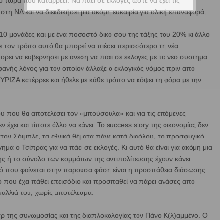
 τώρα που καταρρέει. Να πάει σε εκλογές ώστε να έχει τις
 στη ΝΔ και να διεκδικήσει μια ακόμη ευκαιρία για ολική επαναφορά.
με 10 μονάδες και με ένα ποσοστό δικό σου της τάξης του 20% κι άλλο
Με τον τρόπο αυτό θα μπορεί να πιέσει περισσότερο τη νέα
ορεί να κυβερνήσει με άνεση να πάει σε εκλογές με το νέο σύστημα
ανής λόγος για τον οποίον άλλαξε ο εκλογικός νόμος πριν από
 ΣΥΡΙΖΑ κατέρρεε και ήθελε με κάθε τρόπο να κόψει τη φόρα με την
ου που θα αποτελέσει τον «μπούσουλα» και για τις επόμενες
 έχει και τίποτε άλλο να κάνει. Το success story της οικονομίας δεν
 στον Σόιμπλε, τα εθνικά θέματα πάνε κατά διαόλου, το προσφυγικό
γημα ο Τσίπρας για να πάει σε εκλογές. Κι αυτό θα είναι για ακόμη μια
ς ή το σύνολο των κομμάτων της αντιπολίτευσης έχουν κάνει
υτό που φαίνεται στην παρούσα φάση είναι η προσπάθεια διάσωσης
κό που έχει πάθει επεισόδιο και προσπαθεί να πάρει ανάσες από
μαλλιά του, χωρίς αποτέλεσμα.
 μετρ της συνωμοσίας και της διαπλοκολογίας τον Πάνο Κ(λ)αμμένο. Ο