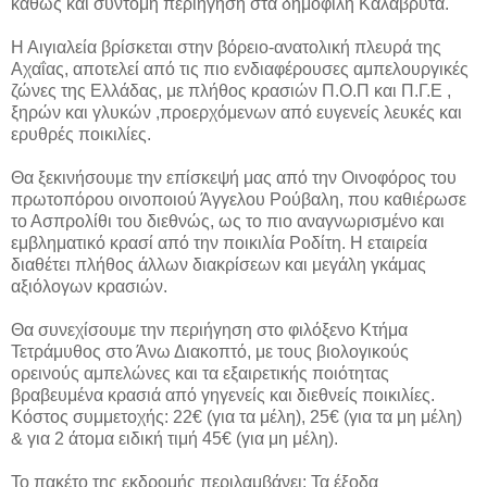
καθώς και σύντομη περιήγηση στα δημοφιλή Καλάβρυτα.
Η Αιγιαλεία βρίσκεται στην βόρειο-ανατολική πλευρά της
Αχαΐας, αποτελεί από τις πιο ενδιαφέρουσες αμπελουργικές
ζώνες της Ελλάδας, με πλήθος κρασιών Π.Ο.Π και Π.Γ.Ε ,
ξηρών και γλυκών ,προερχόμενων από ευγενείς λευκές και
ερυθρές ποικιλίες.
Θα ξεκινήσουμε την επίσκεψή μας από την Οινοφόρος του
πρωτοπόρου οινοποιού Άγγελου Ρούβαλη, που καθιέρωσε
το Ασπρολίθι του διεθνώς, ως το πιο αναγνωρισμένο και
εμβληματικό κρασί από την ποικιλία Ροδίτη. Η εταιρεία
διαθέτει πλήθος άλλων διακρίσεων και μεγάλη γκάμας
αξιόλογων κρασιών.
Θα συνεχίσουμε την περιήγηση στο φιλόξενο Κτήμα
Τετράμυθος στο Άνω Διακοπτό, με τους βιολογικούς
ορεινούς αμπελώνες και τα εξαιρετικής ποιότητας
βραβευμένα κρασιά από γηγενείς και διεθνείς ποικιλίες.
Κόστος συμμετοχής: 22€ (για τα μέλη), 25€ (για τα μη μέλη)
& για 2 άτομα ειδική τιμή 45€ (για μη μέλη).
Το πακέτο της εκδρομής περιλαμβάνει: Τα έξοδα