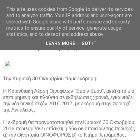
This site uses cookies from Google to deliver its services
Parakato.gr
and to analyze traffic. Your IP address and user-agent are
shared with Google along with performance and security
metrics to ensure quality of service, generate usage
statistics, and to detect and address abuse.
Κορινθιακή Λέσχη Οινοφίλων ''Ευοίν
LEARN MORE
GOT IT
Ευάν'': Πάμε εκδρομή;
Την Κυριακή 30 Οκτωβρίου πάμε εκδρομή!
Η Κορινθιακή Λέσχη Οινοφίλων ''Ευοίν Ευάν'', μετά από μια
επιτυχημένη και πλούσια σε εκδηλώσεις χρονιά, εγκαινιάζει
την νέα οινική σεζόν 2016-2017, με εκδρομή στην περιοχή
της Αιγιαλείας.
Η εκδρομή θα πραγματοποιηθεί την Κυριακή 30 Οκτωβρίου
2016 περιλαμβάνει επίσκεψη δύο οινοποιείων της περιοχής
α) την Οινοποιία ΟΙΝΟΦΟΡΟΣ β) το Κτήμα Τετράμυθος,