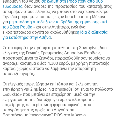
εφαρμογή του νόμου
σε κλαμπ στη Ρόδο πριν από δυο
εβδομάδες
, όταν άνδρες της 'προστασίας' του καταστήματος
απέτρεψαν στους ελεγκτές να μπουν στο νυχτερινό κέντρο.
Την ίδια μοίρα φαίνεται πως είχαν beach bar στη Μύκονο -
για
μη απόδοση αποδείξεων το βράδυ της εμφάνισης εκεί
του Σάκη Ρουβα
- και στην Αντίπαρο, ενώ ένα
εικοσιτετράωρο αργότερα ακολουθήθηκε
η ίδια διαδικασία
για κατάστημα στην Αθήνα
.
Σε ότι αφορά την πρόσφατη υπόθεση στη Σαντορίνη, δύο
ελεγκτές της Γενικής Γραμματείας Δημοσίων Εσόδων,
προσποιούμενοι το ζευγάρι, παρακολούθησαν τουρίστα να
αγοράζει κόσμημα αξίας 4.300 ευρώ, με χρήση πιστωτικής
κάρτας, χωρίς ωστόσο να λαμβάνει την απαραίτητη
απόδειξη αγοράς.
Οι ελεγκτές παρενέβησαν επί τόπου και έκλεισαν την
επιχείρηση για 2 ημέρες. Να σημειωθεί ότι είναι το πολλοστό
«λουκέτο» που μπαίνει σε επιχείρηση, μετά και την
ενεργοποίηση της διάταξης για άμεσο κλείσιμο της
επιχείρησης σε περίπτωση φοροαποφυγής, που
υπογράφηκε στις αρχές του Αυγούστου.
Εστιατόριο με "πειραγμένο" POS στη Μύκονο