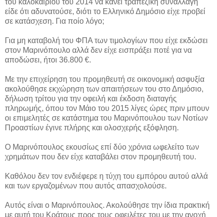
του καλοκαιριού του 2014 να κάνει τραπεζική συναλλαγή
είδε ότι αδυνατούσε, διότι το Ελληνικό Δημόσιο είχε προβεί
σε κατάσχεση. Για ποίο λόγο;
Για μη καταβολή του ΦΠΑ των τιμολογίων που είχε εκδώσει
στον Μαρινόπουλο αλλά δεν είχε εισπράξει ποτέ για να
αποδώσει, ήτοι 36.800 €.
Με την επιχείρηση του προμηθευτή σε οικονομική ασφυξία
ακολούθησε εκχώρηση των απαιτήσεων του στο Δημόσιο,
δήλωση τρίτου για την οφειλή και έκδοση διαταγής
πληρωμής, όπου τον Μάιο του 2015 λίγες ώρες πριν μπουν
οι επιμελητές σε κατάστημα του Μαρινόπουλου των Νοτίων
Προαστίων έγινε πλήρης και ολοσχερής εξόφληση.
Ο Μαρινόπουλος εκουσίως επί δύο χρόνια ωφελείτο των
χρημάτων που δεν είχε καταβάλει στον προμηθευτή του.
Καθόλου δεν τον ενδιέφερε η τύχη του εμπόρου αυτού αλλά
και των εργαζομένων που αυτός απασχολούσε.
Αυτός είναι ο Μαρινόπουλος. Ακολούθησε την ίδια πρακτική
με αυτή του Κράτους προς τους οφειλέτες του με την ανοχή