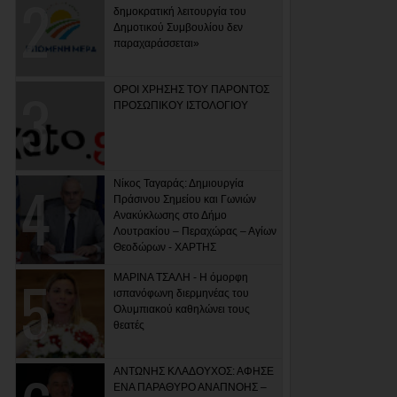
δημοκρατική λειτουργία του
Δημοτικού Συμβουλίου δεν
παραχαράσσεται»
ΟΡΟΙ ΧΡΗΣΗΣ ΤΟΥ ΠΑΡΟΝΤΟΣ
ΠΡΟΣΩΠΙΚΟΥ ΙΣΤΟΛΟΓΙΟΥ
Νίκος Ταγαράς: Δημιουργία
Πράσινου Σημείου και Γωνιών
Ανακύκλωσης στο Δήμο
Λουτρακίου – Περαχώρας – Αγίων
Θεοδώρων - ΧΑΡΤΗΣ
ΜΑΡΙΝΑ ΤΣΑΛΗ - Η όμορφη
ισπανόφωνη διερμηνέας του
Ολυμπιακού καθηλώνει τους
θεατές
ΑΝΤΩΝΗΣ ΚΛΑΔΟΥΧΟΣ: ΑΦΗΣΕ
ΕΝΑ ΠΑΡΑΘΥΡΟ ΑΝΑΠΝΟΗΣ –