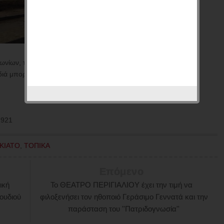
νίων, το οποίο βρίσκεται στο τέρμα του Συνοικισμού
διά μπορούν να προσέρχονται με το ποδήλατό τους.
1921
ΚΙΑΤΟ
,
ΤΟΠΙΚΑ
Επόμενο
ική
Το ΘΕΑΤΡΟ ΠΕΡΙΓΙΑΛΙΟΥ έχει την τιμή να
ουδιού
φιλοξενήσει τον ηθοποιό Γεράσιμο Γεννατά και την
παράσταση του ''Πατριδογνωσία''