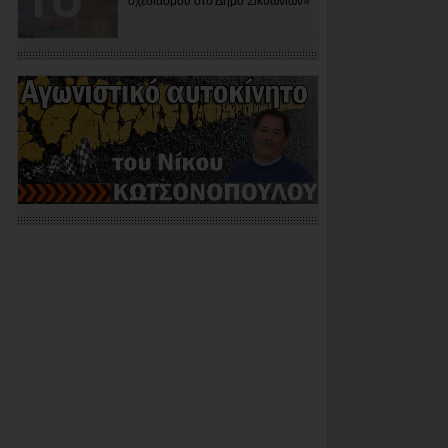
σχεδιασμού στο Δήμο Σικυωνίων»