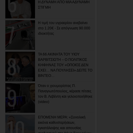
Η ΔΥΝΑΜΗ ΑΠΟ ΜΙΑ ΑΔΥΝΑΜΗ
ΣΤΙΓΜΗ
Η τιμή του υγραερίου ανεβαίνει
στο 1.20€ - Σε απόγνωση 90.000
ιδιοκτήτες
ΤΑ 66 ΑΚΙΝΗΤΑ ΤΟΥ ΥΙΟΥ
ΒΑΡΒΙΤΣΙΩΤΗ – Ο ΠΟΛΙΤΙΚΟΣ
ΚΗΦΗΝΑΣ ΤΟΥ «ΟΠΟΙΟΣ ΔΕΝ
ΕΧΕΙ… ΝΑ ΠΟΥΛΗΣΕΙ» ΔΕΙΤΕ ΤΟ
ΒΙΝΤΕΟ…
Όταν ο χιουμορίστας Π.
Παναγιωτόπουλος, κέρασε πίτσες
τον Β. Λεβέντη και γελοιοποιήθηκε
(video)
ΕΠΟΜΕΝΗ ΜΕΡΑ: «Συνολική
εικόνα καθυστερήσεων,
εγκατάλειψης και απουσίας