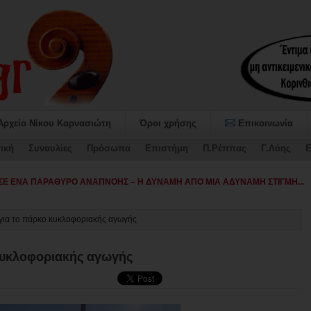
Αρχείο Νίκου Καρνασιώτη
Όροι χρήσης
Επικοινωνία
ική
Συναυλίες
Πρόσωπα
Επιστήμη
Π.Ρέππας
Γ.Λόης
Ε
καταψή_
για το πάρκο κυκλοφοριακής αγωγής
κυκλοφοριακής αγωγής