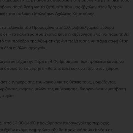
αση διακομματικής, με σκοπό συνεδρίαση στη Βουλή και με τη δική τους
α λάβουν σαφή θέση για τα ζητήματα που μας έβγαλαν στον δρόμο»
στικής του μπλόκου Μαλγάρων Αχιλλέας Καμπούρης.
ς στο τελωνείο του Προμαχώνα στα Ελληνοβουλγαρικά σύνορα
ότι «το καλύτερο που έχει να κάνει η κυβέρνηση είναι να παραιτηθεί
από τον πρόεδρο της Αξιωματικής Αντιπολίτευσης να πάρει σαφή θέση
 όλοι οι άλλοι αρχηγοί».
υλάχιστον μέχρι την Πέμπτη 4 Φεβρουαρίου, δεν πρόκειται κανείς να
 όποιος το επιχειρήσει «θα αποτελεί κόκκινο πανί στον χώρο».
άσεις ενημέρωσης του κοινού για τις θέσεις τους, μοιράζοντας
νωρίζοντας κινήσεις μελών της κυβέρνησης, διοργανώνουν μετάβαση
ρτυρίας.
ες, από 12:00-14:00 προχώρησαν παραγωγοί της περιοχής.
δεν έχουν ακόμη ενημερώσει εάν θα προχωρήσουν εκ νέου σε