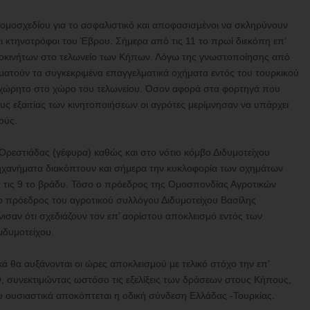
νομοσχεδίου για το ασφαλιστικό και αποφασισμένοι να σκληρύνουν
αι κτηνοτρόφοι του Έβρου. Σήμερα από τις 11 το πρωί διεκόπη επ’
τοκινήτων στο τελωνείο των Κήπων. Λόγω της γνωστοποίησης από
αματούν τα συγκεκριμένα επαγγελματικά οχήματα εντός του τουρκικού
αχώρητο στο χώρο του τελωνείου. Όσον αφορά στα φορτηγά που
 εξαιτίας των κινητοποιήσεων οι αγρότες μερίμνησαν να υπάρχει
ούς.
ρεστιάδας (γέφυρα) καθώς και στο νότιο κόμβο Διδυμοτείχου
ηχανήματα διακόπτουν και σήμερα την κυκλοφορία των οχημάτων
έως τις 9 το βράδυ. Τόσο ο πρόεδρος της Ομοσπονδίας Αγροτικών
ο πρόεδρος του αγροτικού συλλόγου Διδυμοτείχου Βασίλης
σαν ότι σχεδιάζουν τον επ’ αορίστου αποκλεισμό εντός των
δυμοτείχου.
ά θα αυξάνονται οι ώρες αποκλεισμού με τελικό στόχο την επ’
, συνεκτιμώντας ωστόσο τις εξελίξεις των δράσεων στους Κήπους,
ου ουσιαστικά αποκόπτεται η οδική σύνδεση Ελλάδας -Τουρκίας.