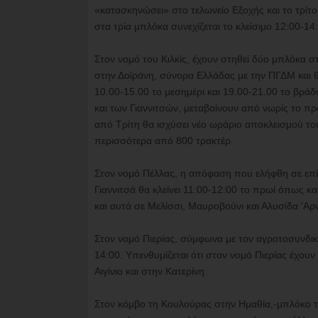
«κατασκηνώσει» στο τελωνείο Εξοχής και το τρίτο
στα τρία μπλόκα συνεχίζεται το κλείσιμο 12:00-14
Στον νομό του Κιλκίς, έχουν στηθεί δύο μπλόκα 
στην Δοϊράνη, σύνορα Ελλάδας με την ΠΓΔΜ και θ
10.00-15.00 το μεσημέρι και 19.00-21.00 το βράδ
και των Γιαννιτσών, μεταβαίνουν από νωρίς το π
από Τρίτη θα ισχύσει νέο ωράριο αποκλεισμού το
περισσότερα από 800 τρακτέρ.
Στον νομό Πέλλας, η απόφαση που ελήφθη σε επί
Γιαννιτσά θα κλείνει 11:00-12:00 το πρωί όπως κα
και αυτά σε Μελίσσι, Μαυροβούνι και Αλυσίδα 'Αρ
Στον νομό Πιερίας, σύμφωνα με τον αγροτοσυνδικ
14:00. Υπενθυμίζεται ότι στον νομό Πιερίας έχου
Αιγίνιο και στην Κατερίνη.
Στον κόμβο τη Κουλούρας στην Ημαθία,-μπλόκο τ