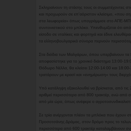
Σκληραίνουν τη στάσης τους οι συμμετέχοντες σ
και προχωρούν σε επ'αόριστον κλείσιμο, «που σημ
στα λεωφορεία» όπως υπογράμμισε στο ΑΠΕ-ΜΠΕ ο
συντονιστικού στο μπλόκο. Υπενθυμίζεται ότι από
είσοδο σε νταλίκες και φορτηγά και έδινε ελευθέρ
τα ελληνοβουλγαρικά σύνορα περνούν περισσότερε
Στα διόδια των Μαλγάρων, όπου υπερβαίνουν τα 
αποφασίστηκε για το χρονικό διάστημα 13:00-19
Θόδωρο Νέλλα, θα κλείσει 12:00-14:00 και 18:00-
τρατάρουν με κρασί και «ενημέρωση» τους διερχ
Υπό κατάληψη εξακολουθεί να βρίσκεται, από τις 
αριθμεί περισσότερα από 800 τρακτέρ, ενώ από σ
από μία ώρα, όπως ανέφερε ο αγροτοσυνδικαλιστ
Σε τρία ανέρχονται πλέον τα μπλόκα που έχουν σ
Προσοτσάνης Δράμας, στον δρόμο προς το τελωνε
περισσότερα από 600 τρακτέρ καταλαμβάνουν συμ