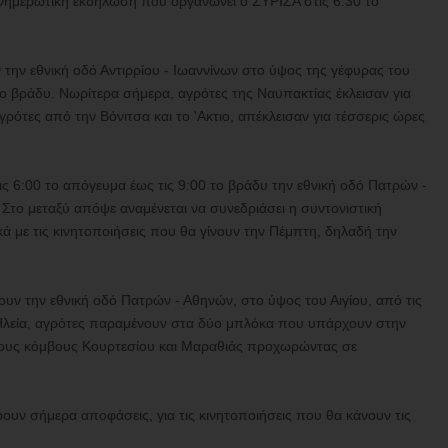
νημερωτική εκδήλωση που οργανώνει ο ΣΥΡΙΖΑ στις 6:30 το
 την εθνική οδό Αντιρρίου - Ιωαννίνων στο ύψος της γέφυρας του
το βράδυ. Νωρίτερα σήμερα, αγρότες της Ναυπακτίας έκλεισαν για
ρότες από την Βόνιτσα και το 'Ακτιο, απέκλεισαν για τέσσερις ώρες
τις 6:00 το απόγευμα έως τις 9:00 το βράδυ την εθνική οδό Πατρών -
Στο μεταξύ απόψε αναμένεται να συνεδριάσει η συντονιστική
ά με τις κινητοποιήσεις που θα γίνουν την Πέμπτη, δηλαδή την
σουν την εθνική οδό Πατρών - Αθηνών, στο ύψος του Αιγίου, από τις
ν Ηλεία, αγρότες παραμένουν στα δύο μπλόκα που υπάρχουν στην
τους κόμβους Κουρτεσίου και Μαραθιάς προχωρώντας σε
ουν σήμερα αποφάσεις, για τις κινητοποιήσεις που θα κάνουν τις