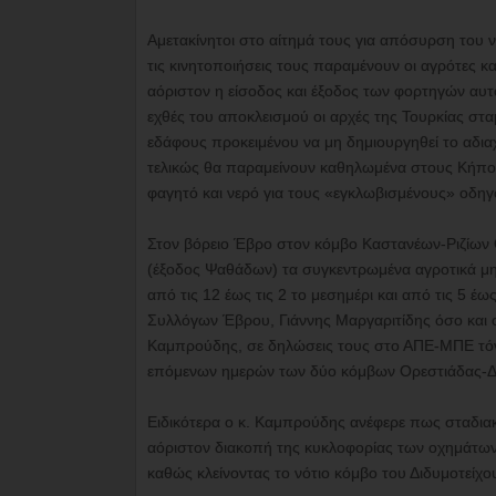
Αμετακίνητοι στο αίτημά τους για απόσυρση του 
τις κινητοποιήσεις τους παραμένουν οι αγρότες κ
αόριστον η είσοδος και έξοδος των φορτηγών αυ
εχθές του αποκλεισμού οι αρχές της Τουρκίας στ
εδάφους προκειμένου να μη δημιουργηθεί το αδι
τελικώς θα παραμείνουν καθηλωμένα στους Κήπους
φαγητό και νερό για τους «εγκλωβισμένους» οδηγ
Στον βόρειο Έβρο στον κόμβο Καστανέων-Ριζίων Ο
(έξοδος Ψαθάδων) τα συγκεντρωμένα αγροτικά μ
από τις 12 έως τις 2 το μεσημέρι και από τις 5 
Συλλόγων Έβρου, Γιάννης Μαργαριτίδης όσο και 
Καμπρούδης, σε δηλώσεις τους στο ΑΠΕ-ΜΠΕ τόνι
επόμενων ημερών των δύο κόμβων Ορεστιάδας-Δι
Ειδικότερα ο κ. Καμπρούδης ανέφερε πως σταδιακ
αόριστον διακοπή της κυκλοφορίας των οχημάτων
καθώς κλείνοντας το νότιο κόμβο του Διδυμοτείχ