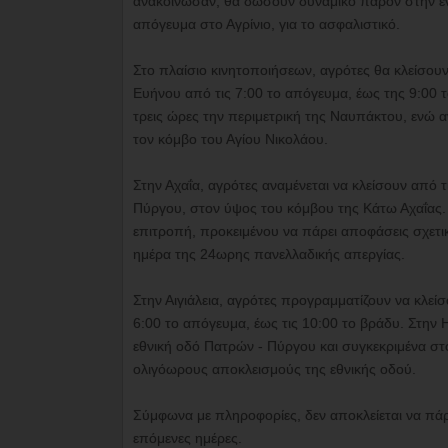
ανακοίνωσαν, θα δώσουν δυναμικό παρόν στην ε
απόγευμα στο Αγρίνιο, για το ασφαλιστικό.
Στο πλαίσιο κινητοποιήσεων, αγρότες θα κλείσουν
Ευήνου από τις 7:00 το απόγευμα, έως της 9:00 
τρεις ώρες την περιμετρική της Ναυπάκτου, ενώ αγ
τον κόμβο του Αγίου Νικολάου.
Στην Αχαΐα, αγρότες αναμένεται να κλείσουν από 
Πύργου, στον ύψος του κόμβου της Κάτω Αχαΐας. 
επιτροπή, προκειμένου να πάρει αποφάσεις σχετικ
ημέρα της 24ωρης πανελλαδικής απεργίας.
Στην Αιγιάλεια, αγρότες προγραμματίζουν να κλεί
6:00 το απόγευμα, έως τις 10:00 το βράδυ. Στη
εθνική οδό Πατρών - Πύργου και συγκεκριμένα σ
ολιγόωρους αποκλεισμούς της εθνικής οδού.
Σύμφωνα με πληροφορίες, δεν αποκλείεται να πάρ
επόμενες ημέρες.