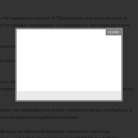
άδυ θα παραμείνουν κλειστά τα Τέμπησήμερα, ενώ αυτή την αυτή τη
ελών του μπλόκου προκειμένου να αποφασίσουν από αύριο για πόσες
προσανατολίζονται σε 12ωρο.
οι αγρότες του μπλόκου της Νίκαιας θα αποκλείουν τον κόμβο
τους πήραν οι αγρότες που βρίσκονται στο μπλόκο του
ποφάσεις αναμένεται να πάρουν, σύμφωνα με πληροφορίες, αγρότες
μπλόκο του Κεφαλόβρυσου έκαναν πορεία στο κέντρο του Αγρινίου, η
στην συνέχεια έγινε συμβολική κατάληψη.
 έξι ώρες την εθνική οδό Αντιρρίου - Ιωαννίνων, ενώ όπως