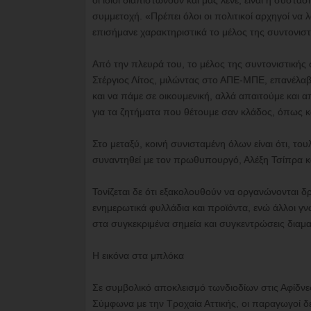
οι ίδιοι διαπιστώνουν και μας λένε, είναι η σύστ
συμμετοχή. «Πρέπει όλοι οι πολιτικοί αρχηγοί ν
επισήμανε χαρακτηριστικά το μέλος της συντονι
Από την πλευρά του, το μέλος της συντονιστική
Στέργιος Λίτος, μιλώντας στο ΑΠΕ-ΜΠΕ, επανέλαβε 
και να πάμε σε οικουμενική, αλλά απαιτούμε και 
για τα ζητήματα που θέτουμε σαν κλάδος, όπως και
Στο μεταξύ, κοινή συνισταμένη όλων είναι ότι, το
συναντηθεί με τον πρωθυπουργό, Αλέξη Τσίπρα και
Τονίζεται δε ότι εξακολουθούν να οργανώνονται δρ
ενημερωτικά φυλλάδια και προϊόντα, ενώ άλλοι γ
στα συγκεκριμένα σημεία και συγκεντρώσεις διαμα
Η εικόνα στα μπλόκα
Σε συμβολικό αποκλεισμό τωνδιοδίων στις Αφίδν
Σύμφωνα με την Τροχαία Αττικής, οι παραγωγοί 