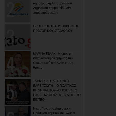
δημοκρατική λειτουργία του
Δημοτικού Συμβουλίου δεν
παραχαράσσεται»
ΟΡΟΙ ΧΡΗΣΗΣ ΤΟΥ ΠΑΡΟΝΤΟΣ
ΠΡΟΣΩΠΙΚΟΥ ΙΣΤΟΛΟΓΙΟΥ
ΜΑΡΙΝΑ ΤΣΑΛΗ - Η όμορφη
ισπανόφωνη διερμηνέας του
Ολυμπιακού καθηλώνει τους
θεατές
ΤΑ 66 ΑΚΙΝΗΤΑ ΤΟΥ ΥΙΟΥ
ΒΑΡΒΙΤΣΙΩΤΗ – Ο ΠΟΛΙΤΙΚΟΣ
ΚΗΦΗΝΑΣ ΤΟΥ «ΟΠΟΙΟΣ ΔΕΝ
ΕΧΕΙ… ΝΑ ΠΟΥΛΗΣΕΙ» ΔΕΙΤΕ ΤΟ
ΒΙΝΤΕΟ…
Νίκος Ταγαράς: Δημιουργία
Πράσινου Σημείου και Γωνιών