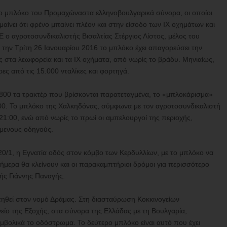
το μπλόκο του Προμαχώναστα ελληνοβουλγαρικά σύνορα, οι οποίοι
αίνει ότι φρένο μπαίνει πλέον και στην είσοδο των ΙΧ οχημάτων και
 αγροτοσυνδικαλιστής Βισαλτίας Στέργιος Λίστος, μέλος του
 την Τρίτη 26 Ιανουαρίου 2016 το μπλόκο έχει απαγορεύσει την
ας στα λεωφορεία και τα ΙΧ οχήματα, από νωρίς το βράδυ. Μηνιαίως,
ς από τις 15.000 νταλίκες και φορτηγά.
800 τα τρακτέρ που βρίσκονται παρατεταγμένα, το «μπλοκάρισμα»
:00. Το μπλόκο της Χαλκηδόνας, σύμφωνα με τον αγροτοσυνδικαλιστή
21:00, ενώ από νωρίς το πρωί οι αμπελουργοί της περιοχής,
όμενους οδηγούς.
20/1, η Εγνατία οδός στον κόμβο των Κερδυλλίων, με το μπλόκο να
ήμερα θα κλείνουν και οι παρακαμπτήριοι δρόμοι για περισσότερο
ής Γιάννης Παναγής.
τηθεί στον νομό Δράμας. Στη διασταύρωση Κοκκινογείων
ίο της Εξοχής, στα σύνορα της Ελλάδας με τη Βουλγαρία,
βολικά το οδόστρωμα. Το δεύτερο μπλόκο είναι αυτό που έχει