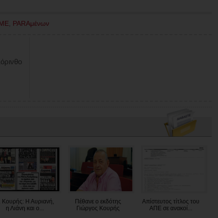
ΜΕ
,
PARAμένων
όρινθο
. Κουρής: Η Αυριανή,
Πέθανε ο εκδότης
Απίστευτος τίτλος του
η Λιάνη και ο...
Γιώργος Κουρής
ΑΠΕ σε ανακοί...