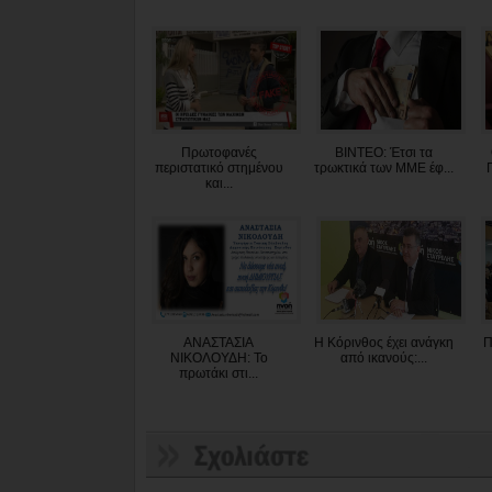
Πρωτοφανές
ΒΙΝΤΕΟ: Έτσι τα
περιστατικό στημένου
τρωκτικά των ΜΜΕ έφ...
και...
ΑΝΑΣΤΑΣΙΑ
Η Κόρινθος έχει ανάγκη
Π
ΝΙΚΟΛΟΥΔΗ: Το
από ικανούς:...
πρωτάκι στι...