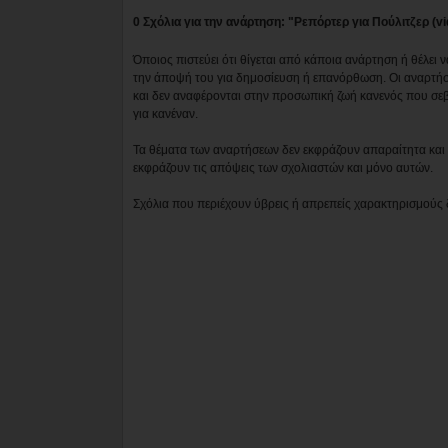
0 Σχόλια για την ανάρτηση: "Ρεπόρτερ για Πούλιτζερ (vi
Όποιος πιστεύει ότι θίγεται από κάποια ανάρτηση ή θέλει 
την άποψή του για δημοσίευση ή επανόρθωση. Οι αναρτήσ
και δεν αναφέρονται στην προσωπική ζωή κανενός που σε
για κανέναν.
Τα θέματα των αναρτήσεων δεν εκφράζουν απαραίτητα και τ
εκφράζουν τις απόψεις των σχολιαστών και μόνο αυτών.
Σχόλια που περιέχουν ύβρεις ή απρεπείς χαρακτηρισμούς 