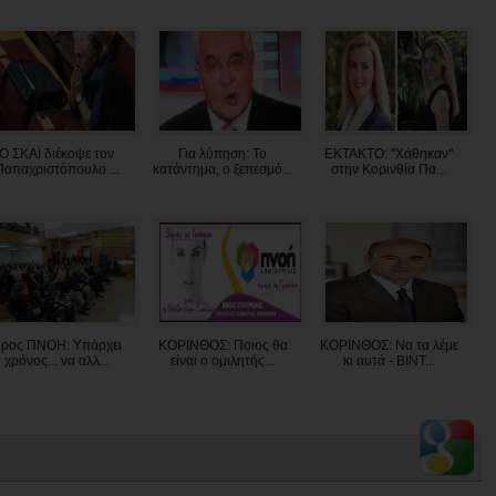
Ο ΣΚΑΪ διέκοψε τον
Για λύπηση: Το
ΕΚΤΑΚΤΟ: "Χάθηκαν"
Παπαχριστόπουλο ...
κατάντημα, ο ξεπεσμό...
στην Κορινθία Πα...
ρος ΠΝΟΗ: Υπάρχει
ΚΟΡΙΝΘΟΣ: Ποιος θα
ΚΟΡΙΝΘΟΣ: Να τα λέμε
χρόνος... να αλλ...
είναι ο ομιλητής...
κι αυτά - ΒΙΝΤ...