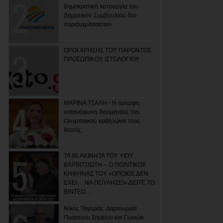
δημοκρατική λειτουργία του
Δημοτικού Συμβουλίου δεν
παραχαράσσεται»
ΟΡΟΙ ΧΡΗΣΗΣ ΤΟΥ ΠΑΡΟΝΤΟΣ
ΠΡΟΣΩΠΙΚΟΥ ΙΣΤΟΛΟΓΙΟΥ
ΜΑΡΙΝΑ ΤΣΑΛΗ - Η όμορφη
ισπανόφωνη διερμηνέας του
Ολυμπιακού καθηλώνει τους
θεατές
ΤΑ 66 ΑΚΙΝΗΤΑ ΤΟΥ ΥΙΟΥ
ΒΑΡΒΙΤΣΙΩΤΗ – Ο ΠΟΛΙΤΙΚΟΣ
ΚΗΦΗΝΑΣ ΤΟΥ «ΟΠΟΙΟΣ ΔΕΝ
ΕΧΕΙ… ΝΑ ΠΟΥΛΗΣΕΙ» ΔΕΙΤΕ ΤΟ
ΒΙΝΤΕΟ…
Νίκος Ταγαράς: Δημιουργία
Πράσινου Σημείου και Γωνιών