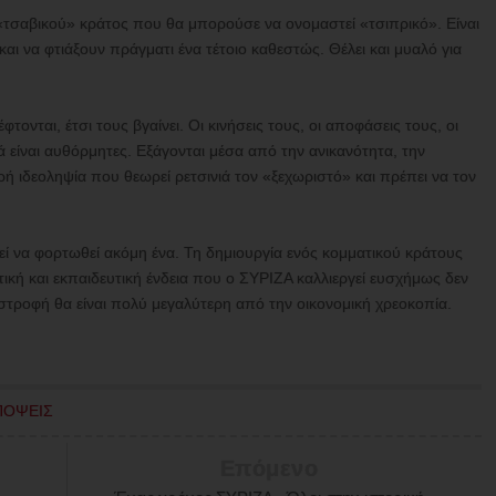
 «τσαβικού» κράτος που θα μπορούσε να ονομαστεί «τσιπρικό». Είναι
και να φτιάξουν πράγματι ένα τέτοιο καθεστώς. Θέλει και μυαλό για
φτονται, έτσι τους βγαίνει. Οι κινήσεις τους, οι αποφάσεις τους, οι
ά είναι αυθόρμητες. Εξάγονται μέσα από την ανικανότητα, την
ή ιδεοληψία που θεωρεί ρετσινιά τον «ξεχωριστό» και πρέπει να τον
ί να φορτωθεί ακόμη ένα. Τη δημιουργία ενός κομματικού κράτους
ική και εκπαιδευτική ένδεια που ο ΣΥΡΙΖΑ καλλιεργεί ευσχήμως δεν
ταστροφή θα είναι πολύ μεγαλύτερη από την οικονομική χρεοκοπία.
ΠΟΨΕΙΣ
Επόμενο