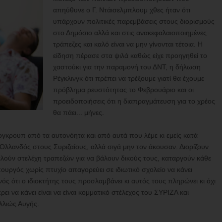
απηύθυνε ο Γ. Ντάισελμπλουμ χθες ήταν ότι
υπάρχουν πολιτικές παρεμβάσεις στους διορισμούς
στο Δημόσιο αλλά και στις ανακεφαλαιοποιημένες
τράπεζες και καλό είναι να μην γίνονται τέτοια. Η
είδηση πέρασε στα ψιλά καθώς είχε προηγηθεί το
χαστούκι για την παραμονή του ΔΝΤ, η δήλωση
Ρέγκλινγκ ότι πρέπει να τρέξουμε γιατί θα έχουμε
πρόβλημα ρευστότητας το Φεβρουάριο και οι
προειδοποιήσεις ότι η διαπραγμάτευση για το χρέος
θα πάει... μήνες.
ογκρουπ από τα αυτονόητα και από αυτά που λέμε κι εμείς κατά
Ολλανδός στους Συριζαίους, αλλά σιγά μην τον άκουσαν. Διορίζουν
τελούν στελέχη τραπεζών για να βάλουν δικούς τους, καταργούν κάθε
πουργός χωρίς πτυχίο απαγορεύει σε ιδιωτικό σχολείο να κάνει
ός ότι ο ιδιοκτήτης τους προσλαμβάνει κι αυτός τους πληρώνει κι όχι
ι να κάνει είναι να είναι κομματικό στέλεχος του ΣΥΡΙΖΑ και
λλιώς Αυγής.