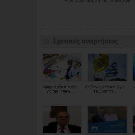
Είναι φίλοι μας και οι... Ισραηλινοί
Άρθρο Αλέξη Καλλίρη
Επίλογος από τον "Άγιο
για την Τοπική ...
Γεώργιο" σε ...