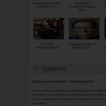
Διώρυγα της Κορίνθου
ΙΩΑΝΝΗΣ Γ.
Ι
στο σημείο μη...
ΛΑΛΙΩΤΗΣ: Ο καιρός
"
γαρ ε...
Η ιστορία
Η Στυμφαλία πνέει τα
επαναλαμβάνεται
λοίσθια: Χώμα ...
αν
0 Σχόλια για την ανάρτηση: "«Συριζοαχρηστέξ»"
Όποιος πιστεύει ότι θίγεται από κάποια ανάρτηση ή θέλει 
την άποψή του για δημοσίευση ή επανόρθωση. Οι αναρτήσ
και δεν αναφέρονται στην προσωπική ζωή κανενός που σε
για κανέναν.