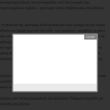
ού καρατομεί όλους τους επικεφαλής από τους φορείς του
νεται περιμένουν πολλοί... αριστεροί τύπου Λαζόπουλου που θέλουν
 Η ρετσινιά της αριστείας εξαπλώνεται και στον κρίσιμο αυτόν τομέα
λιστα να χαρακτηριστεί «βασιλιάς των μετρίων», κατεβάζει το μέσο
α να μπαίνουν όχι οι καλοί αλλά οι μετριότητες. Έτσι θα γεμίσει και
ιζοαχρηστέξ», από αυτό που σιγά – σιγά γεμίζει και ο κρατικός
πό την ένωση της τεμπέλικης και όζουσας ψευτοαριστεράς και του
είται αυτό το είδος του Έλληνα που παίρνει θέσεις στον κρατικό
ορκίζεται πίστη στον «μεγάλο αρχηγό», στον απόλυτο άρχοντα της
νουν είναι να πετσοκόβουν και τις προοπτικές που έχουν ικανοί και
γελίζεται η Αριστερά πρέπει να επιβραβεύει τους μέτριους, να
ικούς και τα «αστέρια».
στελεχάρα γιατί είσαι μορφωμένος και εργατικός; Πλήρωσε κορόιδο για
 σύνταξη στα 40 του.