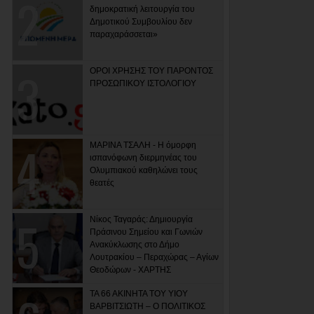
δημοκρατική λειτουργία του
Δημοτικού Συμβουλίου δεν
παραχαράσσεται»
ΟΡΟΙ ΧΡΗΣΗΣ ΤΟΥ ΠΑΡΟΝΤΟΣ
ΠΡΟΣΩΠΙΚΟΥ ΙΣΤΟΛΟΓΙΟΥ
ΜΑΡΙΝΑ ΤΣΑΛΗ - Η όμορφη
ισπανόφωνη διερμηνέας του
Ολυμπιακού καθηλώνει τους
θεατές
Νίκος Ταγαράς: Δημιουργία
Πράσινου Σημείου και Γωνιών
Ανακύκλωσης στο Δήμο
Λουτρακίου – Περαχώρας – Αγίων
Θεοδώρων - ΧΑΡΤΗΣ
ΤΑ 66 ΑΚΙΝΗΤΑ ΤΟΥ ΥΙΟΥ
ΒΑΡΒΙΤΣΙΩΤΗ – Ο ΠΟΛΙΤΙΚΟΣ