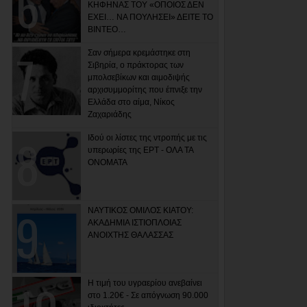
ΚΗΦΗΝΑΣ ΤΟΥ «ΟΠΟΙΟΣ ΔΕΝ
ΕΧΕΙ… ΝΑ ΠΟΥΛΗΣΕΙ» ΔΕΙΤΕ ΤΟ
ΒΙΝΤΕΟ…
Σαν σήμερα κρεμάστηκε στη
Σιβηρία, ο πράκτορας των
μπολσεβίκων και αιμοδιψής
αρχισυμμορίτης που έπνιξε την
Ελλάδα στο αίμα, Νίκος
Ζαχαριάδης
Ιδού οι λίστες της ντροπής με τις
υπερωρίες της ΕΡΤ - ΟΛΑ ΤΑ
ΟΝΟΜΑΤΑ
ΝΑΥΤΙΚΟΣ ΟΜΙΛΟΣ ΚΙΑΤΟΥ:
ΑΚΑΔΗΜΙΑ ΙΣΤΙΟΠΛΟΙΑΣ
ΑΝΟΙΧΤΗΣ ΘΑΛΑΣΣΑΣ
Η τιμή του υγραερίου ανεβαίνει
στο 1.20€ - Σε απόγνωση 90.000