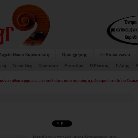
Αρχείο Νίκου Καρνασιώτη
Όροι χρήσης
Επικοινωνία
ική
Συναυλίες
Πρόσωπα
Επιστήμη
Π.Ρέππας
Γ.Λόης
Ε
όνα καθυστερήσεων, εγκατάλειψης και απουσίας σχεδιασμού στο Δήμο Σικυων
Μεταξύ των πολλών προειδοποιήσεων που