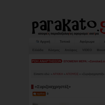
Αρχική
Τοπικά
Αφιέρωμα
Ελλάδα
Κόσμος
Απόψεις
VIDEO
Μουσ
ΕΠΟΜΕΝΗ ΜΕΡΑ: «Συνολική εικ
Είσαστε εδώ: »
ΑΡΧΙΚΗ
»
ΑΠΟΨΕΙΣ
»
«Συριζοαχρηστέξ»
«Συριζοαχρηστέξ»
0