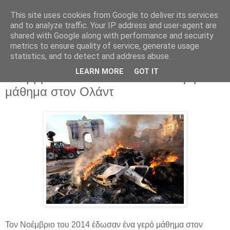
This site uses cookies from Google to deliver its services
Parakato.gr
and to analyze traffic. Your IP address and user-agent are
shared with Google along with performance and security
metrics to ensure quality of service, generate usage
statistics, and to detect and address abuse.
Όταν οργίζονται οι Γάλλοι αγρότες - Τον
LEARN MORE
GOT IT
Νοέμβριο του 2014 έδωσαν ένα γερό
μάθημα στον Ολάντ
Τον Νοέμβριο του 2014 έδωσαν ένα γερό μάθημα στον