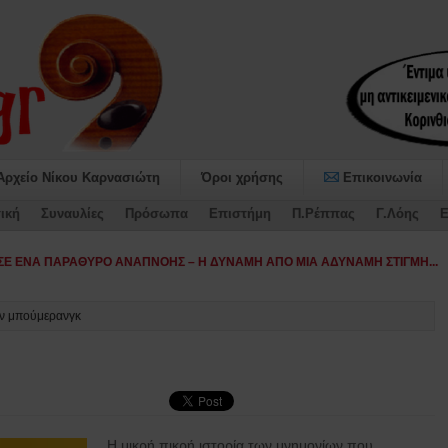
Αρχείο Νίκου Καρνασιώτη
Όροι χρήσης
Επικοινωνία
ική
Συναυλίες
Πρόσωπα
Επιστήμη
Π.Ρέππας
Γ.Λόης
Ε
αν μπούμερανγκ
Η μικρή πικρή ιστορία των μνημονίων που