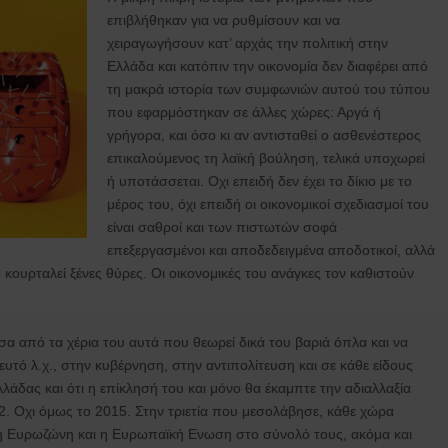
επιβλήθηκαν για να ρυθμίσουν και να
χειραγωγήσουν κατ’ αρχάς την πολιτική στην
Ελλάδα και κατόπιν την οικονομία δεν διαφέρει από
τη μακρά ιστορία των συμφωνιών αυτού του τύπου
που εφαρμόστηκαν σε άλλες χώρες: Αργά ή
γρήγορα, και όσο κι αν αντισταθεί ο ασθενέστερος
επικαλούμενος τη λαϊκή βούληση, τελικά υποχωρεί
ή υποτάσσεται. Οχι επειδή δεν έχει το δίκιο με το
μέρος του, όχι επειδή οι οικονομικοί σχεδιασμοί του
είναι σαθροί και των πιστωτών σοφά
επεξεργασμένοι και αποδεδειγμένα αποδοτικοί, αλλά
υ κουρταλεί ξένες θύρες. Οι οικονομικές του ανάγκες τον καθιστούν
σα από τα χέρια του αυτά που θεωρεί δικά του βαριά όπλα και να
υτό λ.χ., στην κυβέρνηση, στην αντιπολίτευση και σε κάθε είδους
λάδας και ότι η επίκλησή του και μόνο θα έκαμπτε την αδιαλλαξία
. Οχι όμως το 2015. Στην τριετία που μεσολάβησε, κάθε χώρα
αι η Ευρωζώνη και η Ευρωπαϊκή Ενωση στο σύνολό τους, ακόμα και