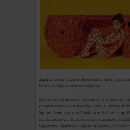
ακριβώς επειδή είναι ασθενέστερος και η χρεία το
τρωτό, ανίσχυρο στα τελεσίγραφα.
Βλέπει έτσι να φεύγουν –μονομιάς ή σταδιακά– μέ
γίνονται όπλα των πιστωτών. Ηταν ευρύτερα πιστε
δημοσιολόγους ότι το Grexit αποτελεί όπλο της Ελ
των Ευρωπαίων. Ισως αυτό ίσχυε μερικώς το 2012
ξεχωριστά (ιδιαίτερα οι ηγεμονεύουσες), αλλά κ