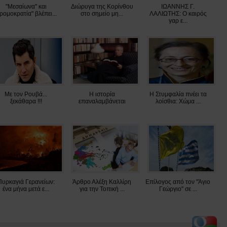
"Μεσαίωνα" και
Διώρυγα της Κορίνθου
ΙΩΑΝΝΗΣ Γ.
τρομοκρατία" βλέπει...
στο σημείο μη...
ΛΑΛΙΩΤΗΣ: Ο καιρός
γαρ ε...
Με τον Ρουβά...
Η ιστορία
Η Στυμφαλία πνέει τα
ξεκάθαρα !!!
επαναλαμβάνεται
λοίσθια: Χώμα ...
Πυρκαγιά Γερανείων:
Άρθρο Αλέξη Καλλίρη
Επίλογος από τον "Άγιο
ένα μήνα μετά ε...
για την Τοπική ...
Γεώργιο" σε ...