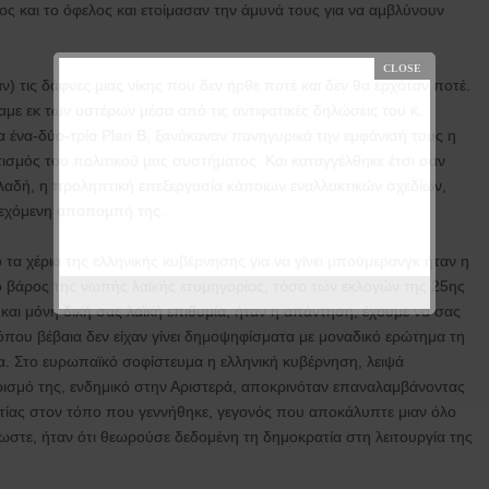
ος και το όφελος και ετοίμασαν την άμυνά τους για να αμβλύνουν
ν) τις δάφνες μιας νίκης που δεν ήρθε ποτέ και δεν θα ερχόταν ποτέ.
αμε εκ των υστέρων μέσα από τις αντιφατικές δηλώσεις του κ.
 ένα-δύο-τρία Plan B, ξανάκαναν πανηγυρικά την εμφάνισή τους η
ισμός του πολιτικού μας συστήματος. Και καταγγέλθηκε έτσι σαν
λαδή, η προληπτική επεξεργασία κάποιων εναλλακτικών σχεδίων,
νδεχόμενη αποπομπή της.
α χέρια της ελληνικής κυβέρνησης για να γίνει μπούμερανγκ ήταν η
ικό βάρος της νωπής λαϊκής ετυμηγορίας, τόσο των εκλογών της 25ης
και μόνη δική σας λαϊκή επιθυμία, ήταν η απάντηση, έχουμε να σας
που βέβαια δεν είχαν γίνει δημοψηφίσματα με μοναδικό ερώτημα τη
α. Στο ευρωπαϊκό σοφίστευμα η ελληνική κυβέρνηση, λειψά
ρισμό της, ενδημικό στην Αριστερά, αποκρινόταν επαναλαμβάνοντας
ατίας στον τόπο που γεννήθηκε, γεγονός που αποκάλυπτε μιαν όλο
λωστε, ήταν ότι θεωρούσε δεδομένη τη δημοκρατία στη λειτουργία της