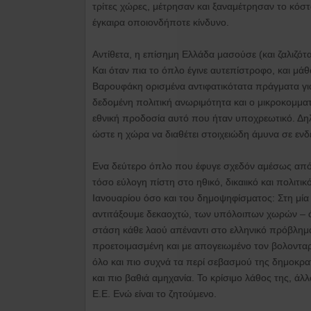
τρίτες χώρες, μέτρησαν και ξαναμέτρησαν το κόστ
έγκαιρα οποιονδήποτε κίνδυνο.
Αντίθετα, η επίσημη Ελλάδα μασούσε (και ζαλιζότα
Και όταν πια το όπλο έγινε αυτεπίστροφο, και μάθ
Βαρουφάκη ορισμένα αντιφατικότατα πράγματα για
δεδομένη πολιτική ανωριμότητα και ο μικροκομματ
εθνική προδοσία αυτό που ήταν υποχρεωτικό. Δη
ώστε η χώρα να διαθέτει στοιχειώδη άμυνα σε ε
Ενα δεύτερο όπλο που έφυγε σχεδόν αμέσως από τ
τόσο εύλογη πίστη στο ηθικό, δικαιικό και πολιτ
Ιανουαρίου όσο και του δημοψηφίσματος: Στη μία 
αντιτάξουμε δεκαοχτώ, των υπόλοιπων χωρών – ό
στάση κάθε λαού απέναντι στο ελληνικό πρόβλημ
προετοιμασμένη και με απογειωμένο τον βολοντα
όλο και πιο συχνά τα περί σεβασμού της δημοκρ
και πιο βαθιά αμηχανία. Το κρίσιμο λάθος της, άλ
Ε.Ε. Ενώ είναι το ζητούμενο.