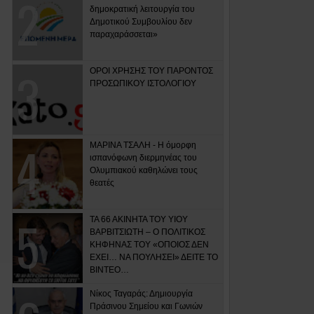
δημοκρατική λειτουργία του
Δημοτικού Συμβουλίου δεν
παραχαράσσεται»
ΟΡΟΙ ΧΡΗΣΗΣ ΤΟΥ ΠΑΡΟΝΤΟΣ
ΠΡΟΣΩΠΙΚΟΥ ΙΣΤΟΛΟΓΙΟΥ
ΜΑΡΙΝΑ ΤΣΑΛΗ - Η όμορφη
ισπανόφωνη διερμηνέας του
Ολυμπιακού καθηλώνει τους
θεατές
ΤΑ 66 ΑΚΙΝΗΤΑ ΤΟΥ ΥΙΟΥ
ΒΑΡΒΙΤΣΙΩΤΗ – Ο ΠΟΛΙΤΙΚΟΣ
ΚΗΦΗΝΑΣ ΤΟΥ «ΟΠΟΙΟΣ ΔΕΝ
ΕΧΕΙ… ΝΑ ΠΟΥΛΗΣΕΙ» ΔΕΙΤΕ ΤΟ
ΒΙΝΤΕΟ…
Νίκος Ταγαράς: Δημιουργία
Πράσινου Σημείου και Γωνιών