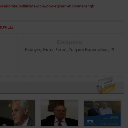
pikairothta/politikh/ta-opla-poy-eginan-mpoymerangk
ΠΟΨΕΙΣ
Επόμενο
Εκλογές: Εκτός λίστας Ζωή και Βαρουφάκης !!!