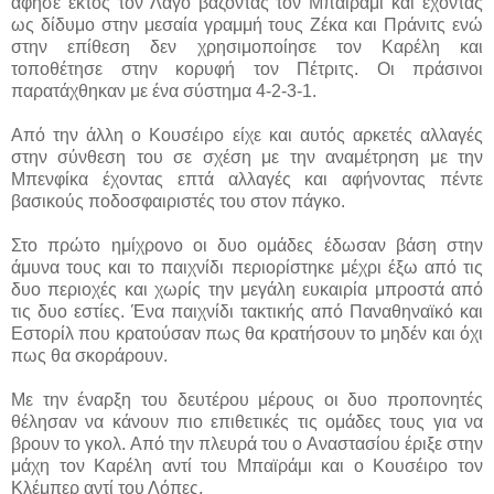
άφησε εκτός τον Λαγό βάζοντας τον Μπαϊράμι και έχοντας
ως δίδυμο στην μεσαία γραμμή τους Ζέκα και Πράνιτς ενώ
στην επίθεση δεν χρησιμοποίησε τον Καρέλη και
τοποθέτησε στην κορυφή τον Πέτριτς. Οι πράσινοι
παρατάχθηκαν με ένα σύστημα 4-2-3-1.
Από την άλλη ο Κουσέιρο είχε και αυτός αρκετές αλλαγές
στην σύνθεση του σε σχέση με την αναμέτρηση με την
Μπενφίκα έχοντας επτά αλλαγές και αφήνοντας πέντε
βασικούς ποδοσφαιριστές του στον πάγκο.
Στο πρώτο ημίχρονο οι δυο ομάδες έδωσαν βάση στην
άμυνα τους και το παιχνίδι περιορίστηκε μέχρι έξω από τις
δυο περιοχές και χωρίς την μεγάλη ευκαιρία μπροστά από
τις δυο εστίες. Ένα παιχνίδι τακτικής από Παναθηναϊκό και
Εστορίλ που κρατούσαν πως θα κρατήσουν το μηδέν και όχι
πως θα σκοράρουν.
Με την έναρξη του δευτέρου μέρους οι δυο προπονητές
θέλησαν να κάνουν πιο επιθετικές τις ομάδες τους για να
βρουν το γκολ. Από την πλευρά του ο Αναστασίου έριξε στην
μάχη τον Καρέλη αντί του Μπαϊράμι και ο Κουσέιρο τον
Κλέμπερ αντί του Λόπες.