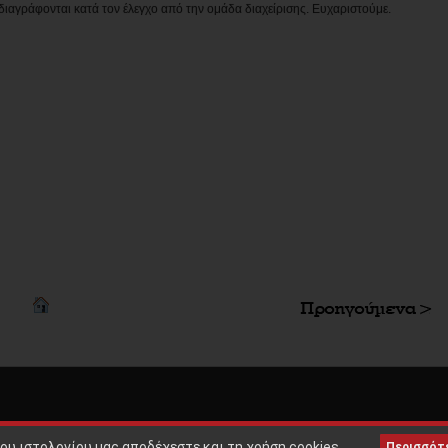
διαγράφονται κατά τον έλεγχο από την ομάδα διαχείρισης. Ευχαριστούμε.
Copyright © 2010 |
ΟΡΟΙ ΧΡΗΣ
ου ιστολογίου μας αποδέχεστε και τη χρήση cookies.
Περισσότ