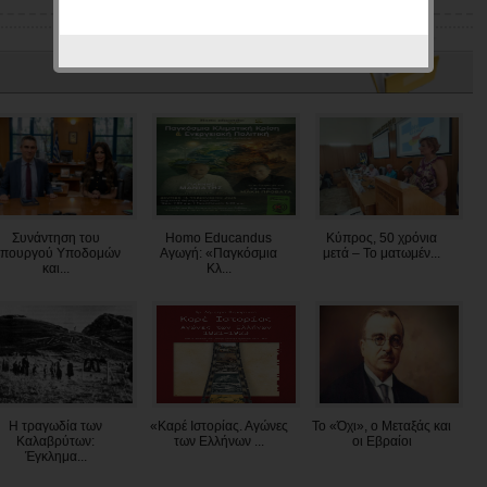
Συνάντηση του
Homo Educandus
Κύπρος, 50 χρόνια
πουργού Υποδομών
Αγωγή: «Παγκόσμια
μετά – Το ματωμέν...
και...
Κλ...
Η τραγωδία των
«Καρέ Ιστορίας. Αγώνες
Το «Όχι», ο Μεταξάς και
Καλαβρύτων:
των Ελλήνων ...
οι Εβραίοι
Έγκλημα...