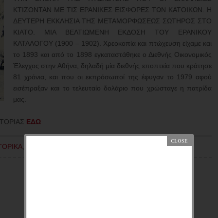
ΚΤΙΖΟΝΤΑΝ ΜΕ ΤΙΣ ΕΡΑΝΙΚΕΣ ΕΙΣΦΟΡΕΣ ΤΩΝ ΚΑΤΟΙΚΩΝ. Η
ΔΕΥΤΕΡΗ ΕΚΚΛΗΣΙΑ ΤΗΣ ΜΕΤΑΜΟΡΦΩΣΕΩΣ ΣΩΤΗΡΟΣ ΣΤΟ
ΚΙΑΤΟ. ΜΙΑ ΒΕΛΤΙΩΜΕΝΗ ΕΚΔΟΣΗ ΤΟΥ ΕΡΑΝΙΚΟΥ
ΚΑΤΑΛΟΓΟΥ (1900 – 1902). Χρεοκοπία και πτώχευση είχαμε και
το 1893 και από το 1898 εγκαταστάθηκε ο Διεθνής Οικονομικός
Έλεγχος στην Αθήνα, δηλαδή μία διεθνής εποπτεία που κράτησε
81 χρόνια, και που οι εκπρόσωποί της έφυγαν το 1979 αφού
εισέπραξαν και το τελευταίο δολάριο που χρώσταγε η πατρίδα
μας.
ΣΤΟΡΙΑΣ
ΕΔΩ
ΤΟΡΙΚΑ
,
ΚΙΑΤΟ
,
ΤΟΠΙΚΑ