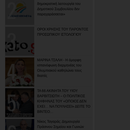
δημοκρατική λειτουργία του
Δημοτικού Συμβουλίου δεν
παραχαράσσεται»
ΟΡΟΙ ΧΡΗΣΗΣ ΤΟΥ ΠΑΡΟΝΤΟΣ
ΠΡΟΣΩΠΙΚΟΥ ΙΣΤΟΛΟΓΙΟΥ
ΜΑΡΙΝΑ ΤΣΑΛΗ - Η όμορφη
ισπανόφωνη διερμηνέας του
Ολυμπιακού καθηλώνει τους
θεατές
ΤΑ 66 ΑΚΙΝΗΤΑ ΤΟΥ ΥΙΟΥ
ΒΑΡΒΙΤΣΙΩΤΗ – Ο ΠΟΛΙΤΙΚΟΣ
ΚΗΦΗΝΑΣ ΤΟΥ «ΟΠΟΙΟΣ ΔΕΝ
ΕΧΕΙ… ΝΑ ΠΟΥΛΗΣΕΙ» ΔΕΙΤΕ ΤΟ
ΒΙΝΤΕΟ…
Νίκος Ταγαράς: Δημιουργία
Πράσινου Σημείου και Γωνιών