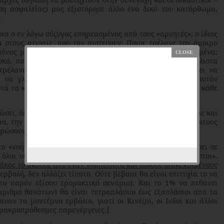
η ασφαλείας) μας εξιστόρησε άλλο ένα δικό του κατόρθωμα,
.
α ο εν λόγω σύζυγος επηρεασμένος από τους «αρνητές», ο ίδιος
α στους ατυχείς, που τον πιστεύουν; Ποιος τρέλανε τον άμοιρο
όνος μέσα στο αυτοκίνητο του και με τα τζάμια σφραγισμένα;
κό, που αυτοκτόνησε μόλις έμαθε, ότι κόλλησε; [Και μάλιστα
τρέλανε την γυναικούλα του εν λόγω συζύγου, που θέλει να
α να γλιτώσουν το συνάχι; Προφανώς αυτός, γιατί σε αυτόν
τά τα κανάλια βέβαια. Η διαφήμιση τους δεν λέει «Τρέμω κάθε
σει, όποιον πάει να κάνει κακό στα παιδιά του; Εδώ έχουμε και
μα, την ζωή των παιδιών τους, χωρισμένοι από τους αδίστακτους
ρώσουν την «τελική λύση».
«νοήμον» κοινό του, ότι «αυτοί οι άνθρωποι έχουν φτάσει σε
 όλοι οι εμβολιασμένοι και θα ζήσουν μόνο οι ανεμβολίαστοι».
κος το άκουσε από έναν νομπελίστα και άλλους διακεκριμένους
περβολή, δεν αλλάζει τίποτα. Ούτε βέβαια θα είναι επιτυχία το να
το παρόν εξίσου τρομακτικό σενάριο). Και το 1% να πεθάνει
ριθμό θανάτων) θα είναι τετραπλάσιοι έως εξαπλάσιοι από τα
ναν τα μοντέρνα εμβόλια, γιατί οι Κινέζοι, οι Ινδοί και άλλοι
 μακροπρόθεσμες παρενέργειες.]