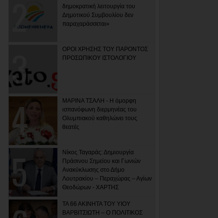
δημοκρατική λειτουργία του
Δημοτικού Συμβουλίου δεν
παραχαράσσεται»
ΟΡΟΙ ΧΡΗΣΗΣ ΤΟΥ ΠΑΡΟΝΤΟΣ
ΠΡΟΣΩΠΙΚΟΥ ΙΣΤΟΛΟΓΙΟΥ
ΜΑΡΙΝΑ ΤΣΑΛΗ - Η όμορφη
ισπανόφωνη διερμηνέας του
Ολυμπιακού καθηλώνει τους
θεατές
Νίκος Ταγαράς: Δημιουργία
Πράσινου Σημείου και Γωνιών
Ανακύκλωσης στο Δήμο
Λουτρακίου – Περαχώρας – Αγίων
Θεοδώρων - ΧΑΡΤΗΣ
ΤΑ 66 ΑΚΙΝΗΤΑ ΤΟΥ ΥΙΟΥ
ΒΑΡΒΙΤΣΙΩΤΗ – Ο ΠΟΛΙΤΙΚΟΣ