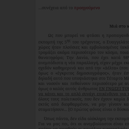
…συνέχεια από το
προηγούμενο
Μιά στο 
Ως που μπορεί να φτάσει η προπαγανδιστι
ης
εκπομπή της 5
του τρέχοντος, ο Ευαγγελάτο
χώρες ήταν πλούσιες και εμβολιασμένες (ακό
τρομάξει ακόμα περισσότερο τον κόσμο, ποια 
θανατηφόρα; Την Δανία, που έχει κατά 98
ανεμπόδιστα η νέα παραλλαγή, είχαν μέχρι εκ
σχεδόν καθημερινά και από την «Δέλτα» (που
όμως ο «έγκριτος δημοσιογράφος», ήταν έσ
δηλαδή αυτό που υποψιάστηκα στο Τέταρτο Μέρ
και νοσούν και πεθαίνουν περισσότερο με α
όμως ο καλός αυτός άνθρωπος
ΕΝ ΓΝΩΣΕΙ ΤΟΥ
να κάνει και το απλό συνάχι επικίνδυνο για 
όλους τους πολιτικούς, που δεν έχουν καμία 
εκτός από διεφθαρμένοι, να μην γίνουν κα
σταματήσουν… [Ο πρώτος φόνος είναι ο δύσκολ
Όπως πάντα, δεν είδα ολόκληρη την εκπομπή 
Για να μας πει, ότι οι ανεμβολίαστοι είναι 
πρέπει να κινηθούν οι αρμόδιες εισαγγελικές 