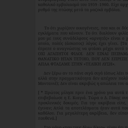
καθολικό εμβολιασμό του 1959 -1960. Είχε αρχ
ρυθμό της πτώσης μετά τα μαζικά εμβόλια.
Το ότι χωρίζουν οικογένειες, που και οι δύο 
εγκλήματα που κάνουν. Το ότι διαλύουν φιλίε
μου με τους συνάδελφους «αρνητές» είναι ο 
οποίο, πολύς (άσκοπος) λόγος έχει γίνει. [
έπρεπε ο αναγνώστης να φτάσει μέχρι αυτό το
ΟΧΙ ΑΓΑΠΗΤΟΙ ΦΙΛΟΙ. ΔΕΝ ΕΙΝΑΙ ΠΕΙΡΑΜ
ΘΑΝΑΤΙΚΟ ΗΤΑΝ ΤΕΤΟΙΟ, ΠΟΥ ΔΕΝ ΕΠΡΕΠΕ
ΑΠΛΑ ΦΤΑΣΑΜΕ ΣΤΗΝ «ΤΕΛΙΚΗ ΛΥΣΗ».
Δεν ξέρω αν το πάνε σιγά σιγά (όπως λέει το
αλλά στην πραγματικότητα δεν απέχουν πολύ 
Μοντανιέ); Δεν είναι ακριβώς η απώλεια του 
[
*
Πρώτος μίλησε πριν ένα χρόνο για αυτά 
επιβεβαίωσε η Ε. Κιαγιά. Τώρα ο Δ. Γάκης ουσ
προκλινικές δοκιμές. Για την ακρίβεια είπε,
έγιναν; Απλά τα αποτελέσματα ήταν αυτά που
καθόλου. Για μεγαλύτερη ακρίβεια, δεν είπα
πουθενά.]
Στο μόνο «που τους δίνω δίκιο», είναι ότι 