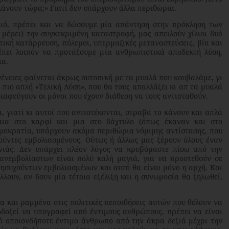
 κάνουν τώρα;» Γιατί δεν υπάρχουν άλλα περιθώρια.
, πρέπει και να δώσουμε μία απάντηση στην πρόκληση των
 μέρει) την συγκεκριμένη καταστροφή, μας απειλούν χίλιοι δυό
ντική κατάρρευση, πόλεμοι, υπερμαζικές μεταναστεύσεις, βία και
έπει λοιπόν να προτάξουμε μία ανθρωπιστικά αποδεκτή λύση,
ια.
νειες φαίνεται άκρως ουτοπική με τα μυαλά που κουβαλάμε, γι
 πιο απλή «Τελική Λύση», που θα τους απαλλάξει κι απ τα μυαλά
διαφεύγουν οι μόνοι που έχουν διάθεση να τους αντισταθούν.
γιατί κι αυτοί που αντιστέκονται, στραβά το κάνουν και απλά
μια στο καρφί και μια στο δάχτυλο (όπως έκαναν και στο
δημοκρατία, υπάρχουν ακόμα περιθώρια νόμιμης αντίστασης, που
ούντες εμβολιασμένους. Ούτως ή άλλως μας ξέρουν όλους έναν
ονιάς. Δεν υπάρχει πλέον λόγος να κρυβόμαστε πίσω από την
ανεμβολίαστων είναι πολύ καλή μαγιά, για να προστεθούν σε
νησυχούντων εμβολιασμένων και αυτό θα είναι μόνο η αρχή. Και
λουν, αν δουν μία τέτοια εξέλιξη και η συνωμοσία θα ξηλωθεί,
αι ραμμένα στις πολιτικές πεποιθήσεις αυτών που θέλουν να
δοξεί να υπογραφεί από έντιμους ανθρώπους, πρέπει να είναι
ό οποιονδήποτε έντιμο άνθρωπο από την άκρα δεξιά μέχρι την