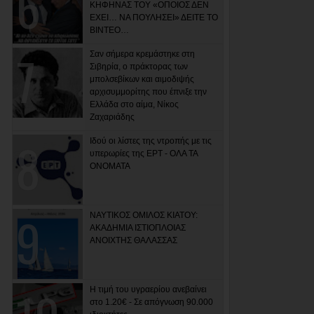
ΚΗΦΗΝΑΣ ΤΟΥ «ΟΠΟΙΟΣ ΔΕΝ
ΕΧΕΙ… ΝΑ ΠΟΥΛΗΣΕΙ» ΔΕΙΤΕ ΤΟ
ΒΙΝΤΕΟ…
Σαν σήμερα κρεμάστηκε στη
Σιβηρία, ο πράκτορας των
μπολσεβίκων και αιμοδιψής
αρχισυμμορίτης που έπνιξε την
Ελλάδα στο αίμα, Νίκος
Ζαχαριάδης
Ιδού οι λίστες της ντροπής με τις
υπερωρίες της ΕΡΤ - ΟΛΑ ΤΑ
ΟΝΟΜΑΤΑ
ΝΑΥΤΙΚΟΣ ΟΜΙΛΟΣ ΚΙΑΤΟΥ:
ΑΚΑΔΗΜΙΑ ΙΣΤΙΟΠΛΟΙΑΣ
ΑΝΟΙΧΤΗΣ ΘΑΛΑΣΣΑΣ
Η τιμή του υγραερίου ανεβαίνει
στο 1.20€ - Σε απόγνωση 90.000