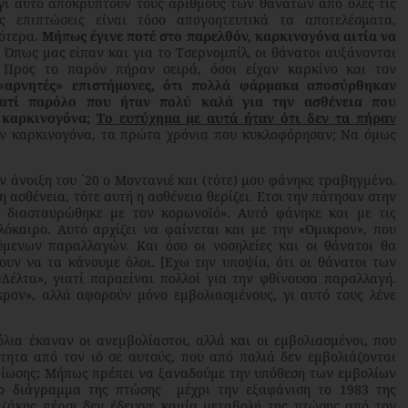
 αυτό αποκρύπτουν τους αριθμούς των θανάτων από όλες τις
ς επιπτώσεις είναι τόσο απογοητευτικά τα αποτελέσματα,
γότερα.
Μήπως έγινε ποτέ στο παρελθόν, καρκινογόνα αιτία να
Όπως μας είπαν και για το Τσερνομπίλ, οι θάνατοι αυξάνονται
 Προς το παρόν πήραν σειρά, όσοι είχαν καρκίνο και τον
«αρνητές» επιστήμονες, ότι πολλά φάρμακα αποσύρθηκαν
γιατί παρόλο που ήταν πολύ καλά για την ασθένεια που
ι καρκινογόνα;
Το ευτύχημα με αυτά ήταν ότι δεν τα πήραν
ταν καρκινογόνα, τα πρώτα χρόνια που κυκλοφόρησαν; Να όμως
 άνοιξη του `20 ο Μοντανιέ και (τότε) μου φάνηκε τραβηγμένο.
 ασθένεια, τότε αυτή η ασθένεια θερίζει. Ετσι την πάτησαν στην
ου διασταυρώθηκε με τον κορωνοϊό». Αυτό φάνηκε και με τις
όκαιρο. Αυτό αρχίζει να φαίνεται και με την «Ομικρον», που
μενων παραλλαγών. Και όσο οι νοσηλείες και οι θάνατοι θα
υν να τα κάνουμε όλοι. [Εχω την υποψία, ότι οι θάνατοι των
Δέλτα», γιατί παραείναι πολλοί για την φθίνουσα παραλλαγή.
ρον», αλλά αφορούν μόνο εμβολιασμένους, γι αυτό τους λένε
 έκαναν οι ανεμβολίαστοι, αλλά και οι εμβολιασμένοι, που
ητα από τον ιό σε αυτούς, που από παλιά δεν εμβολιάζονται
αβίωσης; Μήπως πρέπει να ξαναδούμε την υπόθεση των εμβολίων
ο διάγραμμα της πτώσης μέχρι την εξαφάνιση το 1983 της
αζάκης πέρσι δεν έδειχνε καμία μεταβολή της πτώσης από τον