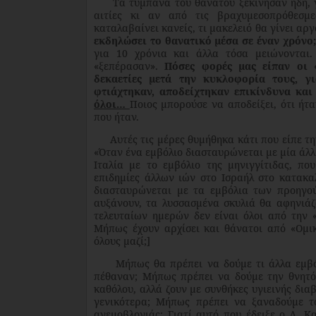
Τα τύμπανα του θανάτου ξεκίνησαν ήδη, γι
αιτίες κι αν από τις βραχυμεσοπρόθεσμε
καταλαβαίνει κανείς, τι μακελειό θα γίνει αρ
εκδηλώσει το θανατικό μέσα σε έναν χρόνο;
για 10 χρόνια και άλλα τόσα μειώνονται.
«ξεπέρασαν».
Πόσες φορές μας είπαν οι 
δεκαετίες μετά την κυκλοφορία τους, 
φτιάχτηκαν, αποδείχτηκαν επικίνδυνα κα
όλοι…
Ποιος μπορούσε να αποδείξει, ότι ή
που ήταν.
Αυτές τις μέρες θυμήθηκα κάτι που είπε την
«Όταν ένα εμβόλιο διασταυρώνεται με μία άλλη
Ιταλία με το εμβόλιο της μηνιγγίτιδας, π
επιδημίες άλλων ιών στο Ισραήλ στο κατακαλ
διασταυρώνεται με τα εμβόλια των προηγού
αυξάνουν, τα λυσσασμένα σκυλιά θα αφηνιάζο
τελευταίων ημερών δεν είναι όλοι από την «
Μήπως έχουν αρχίσει και θάνατοι από «Ομικ
όλους μαζί;]
Μήπως θα πρέπει να δούμε τι άλλα εμβόλια
πέθαναν; Μήπως πρέπει να δούμε την θνητότ
καθόλου, αλλά ζουν με συνθήκες υγιεινής δι
γενικότερα; Μήπως πρέπει να ξαναδούμε τ
ανεμοβλογιάς; Γιατί αυτό που έδειξε ο Δ. Κ