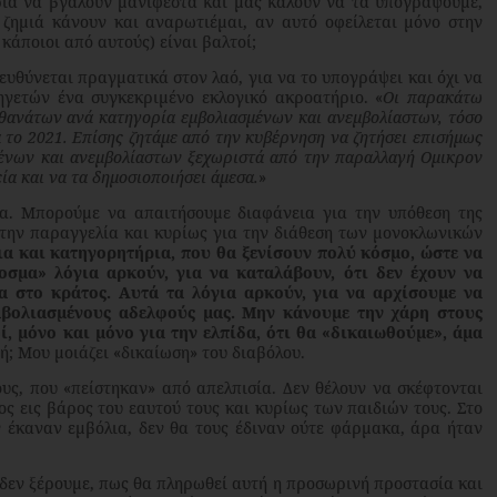
ρία να βγάλουν μανιφέστα και μας καλούν να τα υπογράψουμε,
 ζημιά κάνουν και αναρωτιέμαι, αν αυτό οφείλεται μόνο στην
 κάποιοι από αυτούς) είναι βαλτοί;
ύνεται πραγματικά στον λαό, για να το υπογράψει και όχι να
γετών ένα συγκεκριμένο εκλογικό ακροατήριο. «
Οι παρακάτω
 θανάτων ανά κατηγορία εμβολιασμένων και ανεμβολίαστων, τόσο
ά το 2021. Επίσης ζητάμε από την κυβέρνηση να ζητήσει επισήμως
μένων και ανεμβολίαστων ξεχωριστά από την παραλλαγή Ομικρον
ία και να τα δημοσιοποιήσει άμεσα.
»
 Μπορούμε να απαιτήσουμε διαφάνεια για την υπόθεση της
 την παραγγελία και κυρίως για την διάθεση των μονοκλωνικών
ια και κατηγορητήρια, που θα ξενίσουν πολύ κόσμο, ώστε να
σμα» λόγια αρκούν, για να καταλάβουν, ότι δεν έχουν να
 στο κράτος. Αυτά τα λόγια αρκούν, για να αρχίσουμε να
μβολιασμένους αδελφούς μας.
Μην κάνουμε την χάρη στους
ί, μόνο και μόνο για την ελπίδα, ότι θα «δικαιωθούμε», άμα
τή; Μου μοιάζει «δικαίωση» του διαβόλου.
, που «πείστηκαν» από απελπισία. Δεν θέλουν να σκέφτονται
ος εις βάρος του εαυτού τους και κυρίως των παιδιών τους. Στο
ν έκαναν εμβόλια, δεν θα τους έδιναν ούτε φάρμακα, άρα ήταν
δεν ξέρουμε, πως θα πληρωθεί αυτή η προσωρινή προστασία και