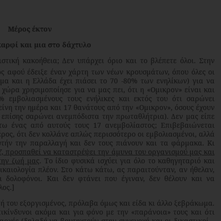
Μέρος έκτον
καρφί και μια στο δάχτυλο
κή κακοήθεια; Δεν υπάρχει όριο και το βλέπετε όλοι. Στην
ς αφού έδειξε έναν χάρτη των νέων κρουσμάτων, όπου όλες οι
μα και η Ελλάδα έχει πιάσει το 70 -80% των ενηλίκων) για να
χώρα χρησιμοποίησε για να μας πει, ότι η «Ομικρον» είναι και
% εμβολιασμένους τους ενήλικες και εκτός του ότι σαρώνει
είνη την ημέρα και 17 θανάτους από την «Ομικρον», όσους έχουν
 επίσης σαρώνει ανεμπόδιστα την πρωταθλήτρια). Δεν μας είπε
τω ένας από αυτούς τους 17 ανεμβολίαστος; Επιβεβαιώνεται
ος, ότι δεν κολλάνε απλώς περισσότερο οι εμβολιασμένοι, αλλά
υτήν την παραλλαγή και δεν τους πιάνουν και τα φάρμακα. Κι
, προσπαθεί να καταστρέψει την άμυνα του οργανισμού μας και
την ζωή μας
. Το ίδιο φυσικά ισχύει για όλο το καθηγηταριό και
δικαιολογία πλέον. Στο κάτω κάτω, ας παραιτούνταν, αν ήθελαν,
ι δολοφόνοι. Και δεν φτάνει που έγιναν, δεν θέλουν και να
ος.]
του εξοργισμένος, πρόλαβα όμως και είδα κι άλλο ξεβράκωμα.
επικίνδυνοι ακόμα και για φόνο με την «παράνοια» τους και ότι
αρχές (δηλαδή να βουτηχτούν στην συνενοχή και οι δικαστικοί –