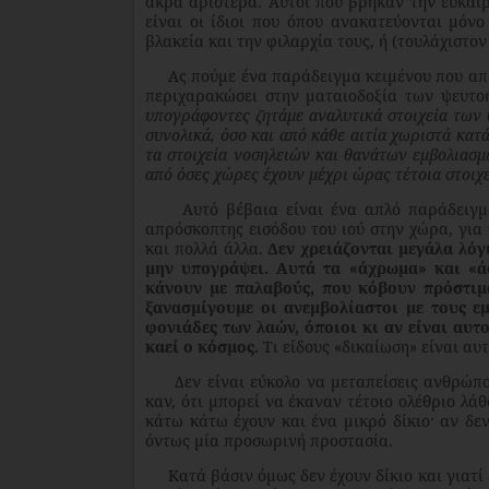
άκρα αριστερά. Αυτοί που βρήκαν την ευκαι
είναι οι ίδιοι που όπου ανακατεύονται μόνο
βλακεία και την φιλαρχία τους, ή (τουλάχιστον
Ας πούμε ένα παράδειγμα κειμένου που απευθ
περιχαρακώσει στην ματαιοδοξία των ψευτοη
υπογράφοντες ζητάμε αναλυτικά στοιχεία των
συνολικά, όσο και από κάθε αιτία χωριστά κατ
τα στοιχεία νοσηλειών και θανάτων εμβολιασ
από όσες χώρες έχουν μέχρι ώρας τέτοια στοιχε
Αυτό βέβαια είναι ένα απλό παράδειγμα.
απρόσκοπτης εισόδου του ιού στην χώρα, για
και πολλά άλλα.
Δεν χρειάζονται μεγάλα λόγ
μην υπογράψει. Αυτά τα «άχρωμα» και «άο
κάνουν με παλαβούς, που κόβουν πρόστιμα
ξανασμίγουμε οι ανεμβολίαστοι με τους ε
φονιάδες των λαών, όποιοι κι αν είναι αυτο
καεί ο κόσμος.
Τι είδους «δικαίωση» είναι αυ
Δεν είναι εύκολο να μεταπείσεις ανθρώπους
καν, ότι μπορεί να έκαναν τέτοιο ολέθριο λάθ
κάτω κάτω έχουν και ένα μικρό δίκιο· αν δε
όντως μία προσωρινή προστασία.
Κατά βάσιν όμως δεν έχουν δίκιο και γιατί 