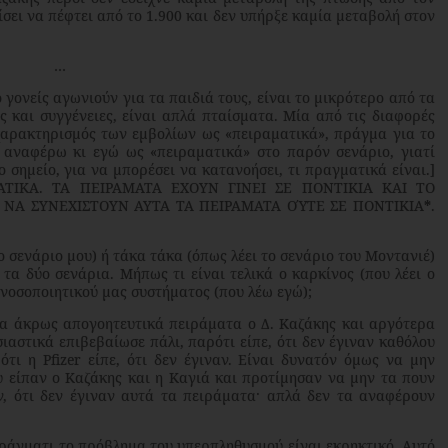
ίσει να πέφτει από το 1.900 και δεν υπήρξε καμία μεταβολή στον
…
γονείς αγωνιούν για τα παιδιά τους, είναι το μικρότερο από τα
ς και συγγένειες, είναι απλά πταίσματα. Μία από τις διαφορές
χαρακτηρισμός των εμβολίων ως «πειραματικά», πράγμα για το
Τα αναφέρω κι εγώ ως «πειραματικά» στο παρόν σενάριο, γιατί
 σημείο, για να μπορέσει να κατανοήσει, τι πραγματικά είναι.]
ΑΤΙΚΑ. ΤΑ ΠΕΙΡΑΜΑΤΑ ΕΧΟΥΝ ΓΙΝΕΙ ΣΕ ΠΟΝΤΙΚΙΑ ΚΑΙ ΤΟ
 ΝΑ ΣΥΝΕΧΙΣΤΟΥΝ ΑΥΤΑ ΤΑ ΠΕΙΡΑΜΑΤΑ ΟΎΤΕ ΣΕ ΠΟΝΤΙΚΙΑ
*
.
 σενάριο μου) ή τάκα τάκα (όπως λέει το σενάριο του Μοντανιέ)
τα δύο σενάρια. Μήπως τι είναι τελικά ο καρκίνος (που λέει ο
ανοσοποιητικού μας συστήματος (που λέω εγώ);
τα άκρως απογοητευτικά πειράματα ο Δ. Καζάκης και αργότερα
ιαστικά επιβεβαίωσε πάλι, παρότι είπε, ότι δεν έγιναν καθόλου
 ότι η
Pfizer
είπε, ότι δεν έγιναν. Είναι δυνατόν όμως να μην
 είπαν ο Καζάκης και η Καγιά και προτίμησαν να μην τα πουν
ν, ότι δεν έγιναν αυτά τα πειράματα· απλά δεν τα αναφέρουν
πράγματι το πρόβλημα του υπερπληθυσμού είναι εκρηκτικό. Αυτό