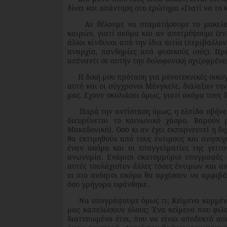
δίνει και απάντηση στο ερώτημα «Γιατί να το
Αν θέλουμε να σταματήσουμε το μακελειό
καιρών, γιατί ακόμα και αν αποτρέψουμε (εν
άλλοι κίνδυνοι από την ίδια αιτία (περιβαλλο
αναρχία, πανδημίες από φυσικούς ιούς). Πρ
απέναντι σε αυτήν την δολοφονική σχιζοφρένε
Η δική μου πρόταση για μονοτεκνικές οικογέ
αυτό και οι σύγχρονοι Μένγκελε, διάλεξαν την
μας. Εχουν σκυλιάσει όμως, γιατί ακόμα τους 
Παρά την αντίσταση όμως, η ελπίδα σβήνει, 
διευρύνεται το κοινωνικό χάσμα. Βαρούν 
Μακεδονικό). Οσο κι αν έχει εκπορνευτεί η 
θα εκτιμηθούν από τους έντιμους και ανησυχ
έναν ακόμα και οι επαγγελματίες της γειτ
ανωνυμία. Ενάμισι εκατομμύριο υπογραφές 
αυτές τουλάχιστον άλλες τόσες έντιμων και α
οι πιο ανόητοι ακόμα θα αρχίσουν να αμφιβάλ
όσο γρήγορα υφάνθηκε.
Να υπογράψουμε όμως τι; Κείμενα κομμένα κ
μας καπελώσουν όλους; Ένα κείμενο που φιλο
διατυπωμένο έτσι, που να είναι αποδεκτό απ