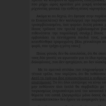
που μέχρι ώρας κρατάνε μία μικρή απόστασ
ρίχνοντας φυσικά την ευθύνη στους «αρνητές»
Ακόμα κι αν δεχτώ, ότι έφτασε στην παράνοι
(ο Ευαγγελάτος) δεν καλλιεργεί την παράνοι
τρισεμβολιασμένο, που φοράει διπλή μάσκα μ
Ποιος τρέλανε τον τριπλά εμβολιασμένο βοσ
πιθανότατα την παραλλαγή συνάχι.] Ποιος 
εμβολιάσει τα πεντάχρονα παιδιά τους, γι
απευθύνθηκε τρομαγμένη. [Και γενικότερα αυ
φορά, που τρέχει η μύτη του»;]
Ποιος γονιός δεν θα απειλούσε, ότι θα σκοτώ
τους δύο γονείς να αγωνιούν για το ίδιο πράγ
δολοφόνους, που δεν ησυχάζουν, αν δεν ολοκλη
Με το εμετικό στυλάκι του πληροφόρησε το 
τέτοια τρέλα, που νομίζουν, ότι θα πεθάνουν
Αυτό το πράγμα βρε αχαρακτήριστε ο ανθρωπά
επιστήμονες
. Το ότι όλοι ελπίζουμε να είναι υ
μην πεθάνουν όλοι (απλά θα συμβαδίζει με 
παγκοσμίως (περισσότερο από τον κανονικό α
θύματα του
covid
. [Λογαριάζω μόνο όσους έκα
«υποανάπτυκτοι» δεν έχουν να ανησυχούν για