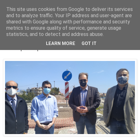
This site uses cookies from Google to deliver its services
Parakato.gr
and to analyze traffic. Your IP address and user-agent are
shared with Google along with performance and security
metrics to ensure quality of service, generate usage
statistics, and to detect and address abuse.
Ένα σπουδαίο έργο για το Ξυλόκαστρο
LEARN MORE
GOT IT
και την Κορινθία - ΒΙΝΤΕΟ