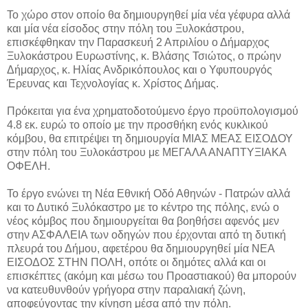
Το χώρο στον οποίο θα δημιουργηθεί μία νέα γέφυρα αλλά
και μία νέα είσοδος στην πόλη του Ξυλοκάστρου,
επισκέφθηκαν την Παρασκευή 2 Απριλίου ο Δήμαρχος
Ξυλοκάστρου Ευρωστίνης, κ. Βλάσης Τσιώτος, ο πρώην
Δήμαρχος, κ. Ηλίας Ανδρικόπουλος και ο Υφυπουργός
Έρευνας και Τεχνολογίας κ. Χρίστος Δήμας.
Πρόκειται για ένα χρηματοδοτούμενο έργο προϋπολογισμού
4.8 εκ. ευρώ το οποίο με την προσθήκη ενός κυκλικού
κόμβου, θα επιτρέψει τη δημιουργία ΜΙΑΣ ΜΕΑΣ ΕΙΣΟΔΟΥ
στην πόλη του Ξυλοκάστρου με ΜΕΓΑΛΑ ΑΝΑΠΤΥΞΙΑΚΑ
ΟΦΕΛΗ.
Το έργο ενώνει τη Νέα Εθνική Οδό Αθηνών - Πατρών αλλά
και το Δυτικό Ξυλόκαστρο με το κέντρο της πόλης, ενώ ο
νέος κόμβος που δημιουργείται θα βοηθήσει αφενός μεν
στην ΑΣΦΑΛΕΙΑ των οδηγών που έρχονται από τη δυτική
πλευρά του Δήμου, αφετέρου θα δημιουργηθεί μία ΝΕΑ
ΕΙΣΟΔΟΣ ΣΤΗΝ ΠΟΛΗ, οπότε οι δημότες αλλά και οι
επισκέπτες (ακόμη και μέσω του Προαστιακού) θα μπορούν
να κατευθυνθούν γρήγορα στην παραλιακή ζώνη,
αποφεύγοντας την κίνηση μέσα από την πόλη.