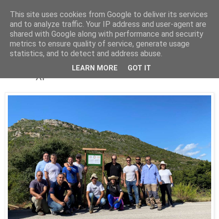
This site uses cookies from Google to deliver its services
Parakato.gr
and to analyze traffic. Your IP address and user-agent are
shared with Google along with performance and security
metrics to ensure quality of service, generate usage
statistics, and to detect and address abuse.
ΖΕΜΕΝΟ ΚΟΡΙΝΘΙΑΣ: «75 δένδρα για
LEARN MORE
GOT IT
τα 75 χρόνια του ΟΗΕ»