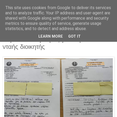
This site uses cookies from Google to deliver its services
Parakato.gr
and to analyze traffic. Your IP address and user-agent are
shared with Google along with performance and security
metrics to ensure quality of service, generate usage
statistics, and to detect and address abuse.
Καταγγελία για το Νοσοκομείο
LEARN MORE
GOT IT
Κορίνθου: Ο γιατρός για καφέ και ο
νταής διοικητής