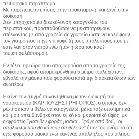
πειθαρχικό παράπτωμα.
Με παρέπεμψαν επίσης στην προϊσταμένη, και ξανά στην
διοίκηση.
Δεν υπήρχε καμία διευκόλυνση καταγγελίας του
περιστατικού, προσπαθούσαν να με αποτρέψουν
στέλνοντας με από γραφείο σε γραφείο ώστε να καλύψουν
τον γιατρό που πήγε για καφέ (ή τους υπόλοιπους που με
έστειλαν στον γιατρό ενώ ήταν η ώρα του καφέ
του,επιφυλάσσομαι).
Εν τέλει, την ώρα που αποχωρούσα από το γραφείο της
διοίκησης, αφού απομακρύνθηκα 5 μέτρα τουλάχιστον,
έβγαλα την μάσκα που φορούσα κατά την διάρκεια όλων των
ανωτέρω.
Εκείνη την στιγμή συναντήθηκα με τον διοικητή του
νοσοκομείου (ΚΑΡΠΟΥΖΗΣ ΓΡΗΓΟΡΙΟΣ), ο οποίος δεν
ρώτησε καν τι θέλω να καταγγείλω, με κοίταξε υποτιμητικά
και μου απευθύνθηκε στον ενικό και με εριστικό ύφος με
εκφράσεις
"γιατί δεν φοράς μάσκα"
,
"φύγε από δω"
,
"οι
υπάλληλοι μου θα κάνουν ότι θέλουν"
όταν του ανέφερα ότι
εγώ φορούσα μάσκα ενώ κανένας υπάλληλος που μίλησα