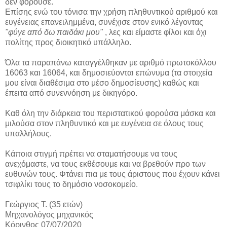
δεν φορούσε.
Επίσης ενώ του τόνισα την χρήση πληθυντικού αριθμού και
ευγένειας επανειλημμένα, συνέχισε στον ενικό λέγοντας
"φύγε από δω παιδάκι μου"
, λες και είμαστε φίλοι και όχι
πολίτης προς διοικητικό υπάλληλο.
Όλα τα παραπάνω καταγγέλθηκαν με αριθμό πρωτοκόλλου
16063 και 16064, και δημοσιεύονται επώνυμα (τα στοιχεία
μου είναι διαθέσιμα στο μέσο δημοσίευσης) καθώς και
έπειτα από συνεννόηση με δικηγόρο.
Καθ όλη την διάρκεια του περιστατικού φορούσα μάσκα και
μιλούσα στον πληθυντικό και με ευγένεια σε όλους τους
υπαλλήλους.
Κάποια στιγμή πρέπει να σταματήσουμε να τους
ανεχόμαστε, να τους εκθέσουμε και να βρεθούν προ των
ευθυνών τους. Φτάνει πια με τους άριστους που έχουν κάνει
τσιφλίκι τους το δημόσιο νοσοκομείο.
Γεώργιος Τ. (35 ετών)
Μηχανολόγος μηχανικός
Κόρινθος 07/07/2020