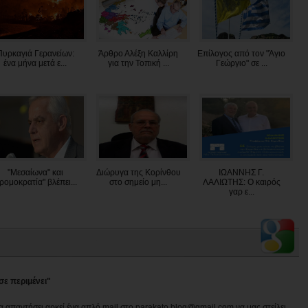
Πυρκαγιά Γερανείων:
Άρθρο Αλέξη Καλλίρη
Επίλογος από τον "Άγιο
ένα μήνα μετά ε...
για την Τοπική ...
Γεώργιο" σε ...
"Μεσαίωνα" και
Διώρυγα της Κορίνθου
ΙΩΑΝΝΗΣ Γ.
τρομοκρατία" βλέπει...
στο σημείο μη...
ΛΑΛΙΩΤΗΣ: Ο καιρός
γαρ ε...
σε περιμένει"
να απαντήσει αρκεί ένα απλό mail στο parakato.blog@gmail.com να μας στείλει