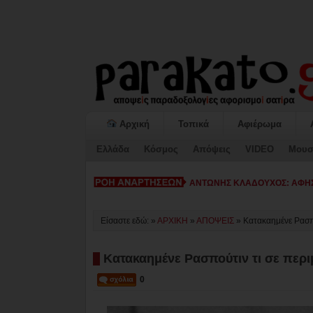
Αρχική
Τοπικά
Αφιέρωμα
Ελλάδα
Κόσμος
Απόψεις
VIDEO
Μουσ
ΚΙΑΤΟ: Η «ΕΠΟΜΕΝΗ ΜΕΡΑ» κ
Είσαστε εδώ: »
ΑΡΧΙΚΗ
»
ΑΠΟΨΕΙΣ
»
Κατακαημένε Ρασπο
Κατακαημένε Ρασπούτιν τι σε περι
0