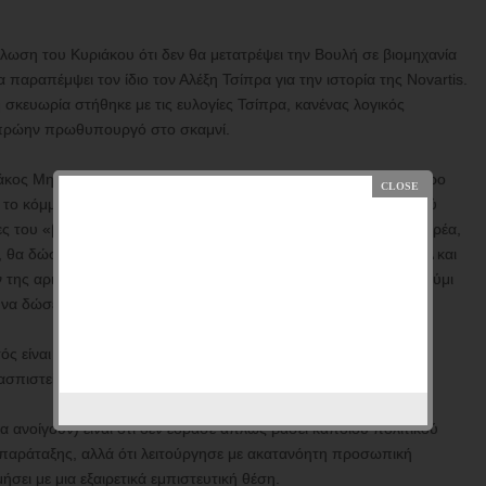
δήλωση του Κυριάκου ότι δεν θα μετατρέψει την Βουλή σε βιομηχανία
α παραπέμψει τον ίδιο τον Αλέξη Τσίπρα για την ιστορία της Novartis.
 σκευωρία στήθηκε με τις ευλογίες Τσίπρα, κανένας λογικός
ν πρώην πρωθυπουργό στο σκαμνί.
άκος Μητσοτάκης είναι να κάνει ένα τόσο πολύτιμο πολιτικό δώρο
 το κόμμα και τους οπαδούς του στην υπεράσπιση του αρχηγού
ες του «βρώμικου ’89» με τις αναπόφευκτες ταυτίσεις Αλέξη-Ανδρέα,
ας, θα δώσει χώρο στους πιο απερίσκεπτα ακραίους εντός της ΝΔ και
 της αριστεράς από μια ρεβανσιστική Δεξιά» που θα είναι λουκούμι
 να δώσει αυτό το φιλί της ζωής στον Αλέξη.
ς είναι ακάλυπτος από εκατό μεριές, ενώ αυτή την στιγμή δεν
ρασπιστεί. Η πεποίθηση που υπάρχει στην ΝΔ (ενισχυμένη από
 ανοίγουν) είναι ότι δεν έδρασε απλώς βάσει κάποιου πολιτικού
ς παράταξης, αλλά ότι λειτούργησε με ακατανόητη προσωπική
ήσει με μια εξαιρετικά εμπιστευτική θέση.