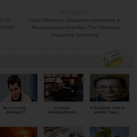
Επόμενο
 75 -
Σώμα Εθελοντών Σαμαρειτών Διασωστών &
ΝΔΡΟΜΗ
Ναυαγοσωστών Κορίνθου: "Γίνε Εθελοντής
Σαμαρείτης-Διασώστης"
Με τον Ρουβά...
Η ιστορία
Η Στυμφαλία πνέει τα
ξεκάθαρα !!!
επαναλαμβάνεται
λοίσθια: Χώμα ...