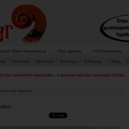
Αρχείο Νίκου Καρνασιώτη
Όροι χρήσης
Επικοινωνία
ική
Συναυλίες
Πρόσωπα
Επιστήμη
Π.Ρέππας
Γ.Λόης
Ε
αταψήφ-
ύτιν τι σε περιμένει
μένει