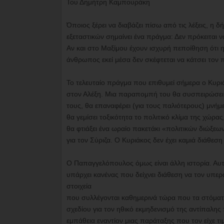
Του Δημήτρη Καμπουράκη
Όποιος ξέρει να διαβάζει πίσω από τις λέξεις, η 
εξεταστικών σημαίνει ένα πράγμα: Δεν πρόκειται ν
Αν και στο Μαξίμου έχουν ισχυρή πεποίθηση ότι η
άνθρωπος εκεί μέσα δεν σκέφτεται να κάτσει το
Το τελευταίο πράγμα που επιθυμεί σήμερα ο Κυρι
στον Αλέξη. Μια παραπομπή του θα συσπειρώσει
τους, θα επαναφέρει (για τους παλιότερους) μνήμ
θα γεμίσει τοξικότητα το πολιτικό κλίμα της χώρ
θα φτιάξει ένα ωραίο πακετάκι «πολιτικών διώξεων
για τον Σύριζα. Ο Κυριάκος δεν έχει καμιά διάθεση
Ο Παπαγγελόπουλος όμως είναι άλλη ιστορία. Αυτό
υπάρχει κανένας που δείχνει διάθεση να τον υπε
στοιχεία
που συλλέγονται καθημερινά τώρα που τα στόματα
σχεδίου για τον ηθικό εκμηδενισμό της αντίπαλη
εμπάθεια εναντίον μιας παράταξης που τον είχε τιμ