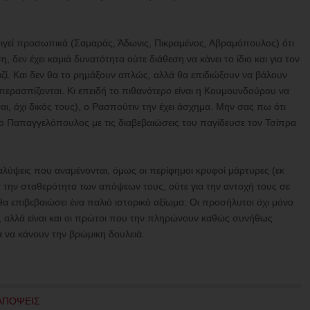
 θιγεί προσωπικά (Σαμαράς, Άδωνις, Πικραμένος, Αβραμόπουλος) ότι
 δεν έχει καμιά δυνατότητα ούτε διάθεση να κάνει το ίδιο και για τον
ί. Και δεν θα το ρημάξουν απλώς, αλλά θα επιδιώξουν να βάλουν
περασπίζονται. Κι επειδή το πιθανότερο είναι η Κουμουνδούρου να
ι, όχι δικός τους), ο Ρασπούτιν την έχει άσχημα. Μην σας πω ότι
ο Παπαγγελόπουλος με τις διαβεβαιώσεις του παγίδευσε τον Τσίπρα
αλύψεις που αναμένονται, όμως οι περίφημοι κρυφοί μάρτυρες (εκ
ια την σταθερότητα των απόψεων τους, ούτε για την αντοχή τους σε
θα επιβεβαιώσει ένα παλιό ιστορικό αξίωμα: Οι προσήλυτοι όχι μόνο
ς, αλλά είναι και οι πρώτοι που την πληρώνουν καθώς συνήθως
α να κάνουν την βρώμικη δουλειά.
ΑΠΟΨΕΙΣ