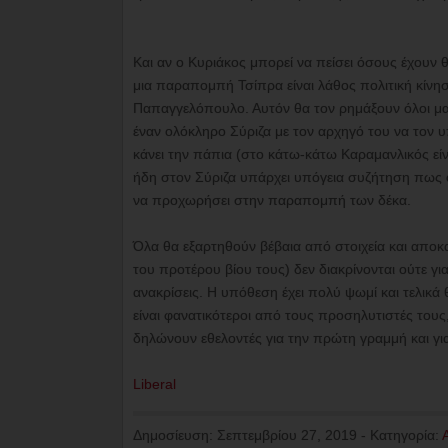
Και αν ο Κυριάκος μπορεί να πείσει όσους έχουν
μια παραπομπή Τσίπρα είναι λάθος πολιτική κίνηση,
Παπαγγελόπουλο. Αυτόν θα τον ρημάξουν όλοι μαζ
έναν ολόκληρο Σύριζα με τον αρχηγό του να τον υ
κάνει την πάπια (στο κάτω-κάτω Καραμανλικός είνα
ήδη στον Σύριζα υπάρχει υπόγεια συζήτηση πως 
να προχωρήσει στην παραπομπή των δέκα.
Όλα θα εξαρτηθούν βέβαια από στοιχεία και αποκ
του προτέρου βίου τους) δεν διακρίνονται ούτε γ
ανακρίσεις. Η υπόθεση έχει πολύ ψωμί και τελικά 
είναι φανατικότεροι από τους προσηλυτιστές του
δηλώνουν εθελοντές για την πρώτη γραμμή και γι
Liberal
Δημοσίευση:
Σεπτεμβρίου 27, 2019
-
Κατηγορία: