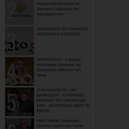
δημοκρατική λειτουργία του
Δημοτικού Συμβουλίου δεν
παραχαράσσεται»
ΟΡΟΙ ΧΡΗΣΗΣ ΤΟΥ ΠΑΡΟΝΤΟΣ
ΠΡΟΣΩΠΙΚΟΥ ΙΣΤΟΛΟΓΙΟΥ
ΜΑΡΙΝΑ ΤΣΑΛΗ - Η όμορφη
ισπανόφωνη διερμηνέας του
Ολυμπιακού καθηλώνει τους
θεατές
ΤΑ 66 ΑΚΙΝΗΤΑ ΤΟΥ ΥΙΟΥ
ΒΑΡΒΙΤΣΙΩΤΗ – Ο ΠΟΛΙΤΙΚΟΣ
ΚΗΦΗΝΑΣ ΤΟΥ «ΟΠΟΙΟΣ ΔΕΝ
ΕΧΕΙ… ΝΑ ΠΟΥΛΗΣΕΙ» ΔΕΙΤΕ ΤΟ
ΒΙΝΤΕΟ…
Νίκος Ταγαράς: Δημιουργία
Πράσινου Σημείου και Γωνιών