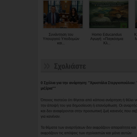
Συνάντηση του
Homo Educandus
Κ
Υπουργού Υποδομών
Αγωγή: «Παγκόσμια
Μ
και...
Κλ...
0 Σχόλια για την ανάρτηση: "Χρυστάλα Στεργιοπούλου:
μιζέρια""
Όποιος πιστεύει ότι θίγεται από κάποια ανάρτηση ή θέλει 
την άποψή του για δημοσίευση ή επανόρθωση. Οι αναρτήσ
και δεν αναφέρονται στην προσωπική ζωή κανενός που σε
για κανέναν.
Τα θέματα των αναρτήσεων δεν εκφράζουν απαραίτητα και τ
εκφράζουν τις απόψεις των σχολιαστών και μόνο αυτών.