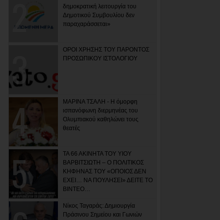
δημοκρατική λειτουργία του
Δημοτικού Συμβουλίου δεν
παραχαράσσεται»
ΟΡΟΙ ΧΡΗΣΗΣ ΤΟΥ ΠΑΡΟΝΤΟΣ
ΠΡΟΣΩΠΙΚΟΥ ΙΣΤΟΛΟΓΙΟΥ
ΜΑΡΙΝΑ ΤΣΑΛΗ - Η όμορφη
ισπανόφωνη διερμηνέας του
Ολυμπιακού καθηλώνει τους
θεατές
ΤΑ 66 ΑΚΙΝΗΤΑ ΤΟΥ ΥΙΟΥ
ΒΑΡΒΙΤΣΙΩΤΗ – Ο ΠΟΛΙΤΙΚΟΣ
ΚΗΦΗΝΑΣ ΤΟΥ «ΟΠΟΙΟΣ ΔΕΝ
ΕΧΕΙ… ΝΑ ΠΟΥΛΗΣΕΙ» ΔΕΙΤΕ ΤΟ
ΒΙΝΤΕΟ…
Νίκος Ταγαράς: Δημιουργία
Πράσινου Σημείου και Γωνιών