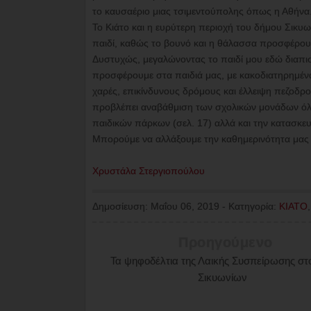
το καυσαέριο μιας τσιμεντούπολης όπως η Αθήνα
Το Κιάτο και η ευρύτερη περιοχή του δήμου Σικυω
παιδί, καθώς το βουνό και η θάλασσα προσφέρουν
Δυστυχώς, μεγαλώνοντας το παιδί μου εδώ διαπ
προσφέρουμε στα παιδιά μας, με κακοδιατηρημένα
χαρές, επικίνδυνους δρόμους και έλλειψη πεζο
προβλέπει αναβάθμιση των σχολικών μονάδων όλο
παιδικών πάρκων (σελ. 17) αλλά και την κατασκε
Μπορούμε να αλλάξουμε την καθημερινότητα μας κ
Χρυστάλα Στεργιοπούλου
Δημοσίευση:
Μαΐου 06, 2019
-
Κατηγορία:
ΚΙΑΤΟ
Προηγούμενο
Τα ψηφοδέλτια της Λαικής Συσπείρωσης στ
Σικυωνίων