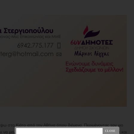
ψω στο Κιάτο από την Αθήνα όπου διέμενα. Περιμένοντας τον γιο
υ να μεγαλώσει κλεισμένο σε ένα διαμέρισμα, μέσα στον θόρυβο και