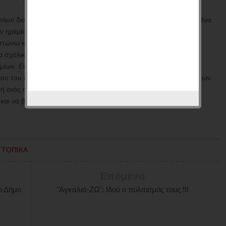
.
νίων διαθέτουν το ιδανικό φυσικό περιβάλλον για να μεγαλώσει ένα
 ηρεμία, καθαρό αέρα και μια αναβαθμισμένη καθημερινότητα.
ιστώνω κάθε μέρα πόσο υποβαθμισμένη καθημερινότητα
 σχολικά συγκροτήματα, επικίνδυνες, ξεχαρβαλωμένες παιδικές
δρομίων. Ευτυχώς το αναπτυξιακό πλάνο των "συνΔΗΜΟΤΩΝ",
υ του δήμου (σελ. 14-15), κατασκευή σύγχρονων και καινοτόμων
υή ενός σύγχρονου, ασφαλούς ποδηλατικού δακτυλίου (σελ.21).
αι να βγούμε από την μιζέρια.
,
ΤΟΠΙΚΑ
Επόμενο
ο Δήμο
"Αγκαλιά-ΖΩ": Ιδού ο πολιτισμός τους !!!