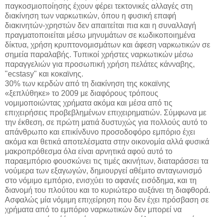
παγκοσμιοποίησης έχουν φέρει τεκτονικές αλλαγές στη
διακίνηση των ναρκωτικών, όπου η φυσική επαφή
διακινητών-χρηστών δεν απαιτείται πια και η συναλλαγή
πραγματοποιείται μέσω μηνυμάτων σε κωδικοποιημένα
δίκτυα, χρήση κρυπτονομισμάτων και άφεση ναρκωτικών σε
σημεία παραλαβής. Τυπικοί χρήστες ναρκωτικών μέσω
παραγγελιών για προσωπική χρήση πελάτες κάνναβης,
"ecstasy" και κοκαϊνης.
30% των κερδών από τη διακίνηση της κοκαϊνης
«ξεπλύθηκε» το 2009 με διαφόρους τρόπους
νομιμοποιώντας χρήματα ακόμα και μέσα από τις
επιχειρήσεις προβεβλημένων επιχειρηματιών. Σύμφωνα με
την έκθεση, σε πρώτη ματιά δυστυχώς για πολλούς αυτό το
απάνθρωπο και επικίνδυνο προσοδοφόρο εμπόριο έχει
ακόμα και θετικά αποτελέσματα στην οικονομία αλλά φυσικά
μακροπρόθεσμα όλα είναι αρνητικά αφού αυτό το
παραεμπόριο φουσκώνει τις τιμές ακινήτων, διαταράσσει τα
νούμερα των εξαγωγών, δημιουργεί αθέμιτο ανταγωνισμό
στο νόμιμο εμπόριο, ενισχύει το αφανές εισόδημα, και τη
διανομή του πλούτου και το κυριώτερο αυξάνει τη διαφθορά.
Ασφαλώς μία νόμιμη επιχείρηση που δεν έχει πρόσβαση σε
χρήματα από το εμπόριο ναρκωτικών δεν μπορεί να