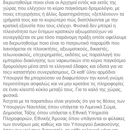
διερωτηθούμε ποιοι είναι οι Αρχηγοί εντός και εκτός της
χώρας που ελέγχουν το κύριο παγκόσμιο δρομολόγιο, με
ποιες επιχειρήσεις ή άλλες δραστηριότητες «ξεπλένουν» τα
χρήματά τους και το κυριώτερο πώς διαπλέκονται με την
κρατική εξουσία που τους ελέγχει. Φυσικά δεν μπορεί η
πλειονότητα των έντιμων κρατικών αξιωματιούχων να
συνεργάζεται σε μια τόσο παράνομη πράξη οπότε οφείλουμε
να διερωτηθούμε ποιο είναι το πατριωτικό παραμύθι που
λανσάρεται σε πλοιοκτήτες, αξιωματικούς, δικαστές,
τελωνειακούς, επιχειρηματίες, εκδότες ως παραλλαγή του
εμπορίου διακίνησης των ναρκωτικών στο κύριο παγκόσμιο
δρομολόγιο μέσα από το ελληνικό έδαφος και ύδατα για να
τοςυ καταστήσει συνεργάσιμους. Οι καθ’ ύλην αρμόδιοι
Υπουργοί θα μπορούσαν να διαφωτίσουν την κοινή γνώμη
περισσότερο ασφαλώς και να μην κρατάνε τις πληροφορίες
σε έναν κλειστό κύκλο μεταξύ τους. Για το καλό της χώρας,
φυσικά.
Άσχετα με τα παραπάνω είναι γεγονός ότι για τις θέσεις των
Υπουργών Ναυτιλίας όπου υπάγεται το Λιμενικό Σώμα,
Δημοσίας Τάξης όπου υπάγεται η Εθνική Υπηρεσία
Πληροφοριών, Εθνικής Άμυνας όπου υπάγονται οι φύλακες
των συνόρων μας καθώς και του Υπουργού Δικαιοσύνης