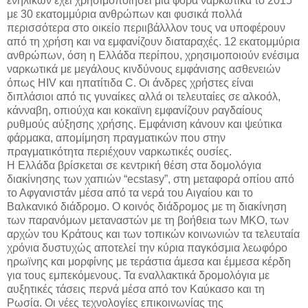
ενηλίκων έχει χρησιμοποιήσει μία φορά ναρκωτικά το 2015
με 30 εκατομμύρια ανθρώπων και φυσικά πολλά
περισσότερα στο οικείο περιιβάλλλον τους να υποφέρουν
από τη χρήση και να εμφανίζουν διαταραχές. 12 εκατομμύρια
ανθρώπων, όση η Ελλάδα περίπου, χρησιμοποιούν ενέσιμα
ναρκωτικά με μεγάλους κινδύνους εμφάνισης ασθενειών
όπως HIV και ηπατίτιδα C. Οι άνδρες χρήστες είναι
διπλάσιοι από τις γυναίκες αλλά οι τελευταίες σε αλκοόλ,
κάνναβη, οπιούχα και κοκαϊνη εμφανίζουν ραγδαίους
ρυθμούς αύξησης χρήσης. Εμφάνιση κάνουν και ψεύτικα
φάρμακα, απομίμηση πραγματικών που στην
πραγματικότητα περιέχουν ναρκωτικές ουσίες.
Η Ελλάδα βρίσκεται σε κεντρική θέση στα δομολόγια
διακίνησης των χαπιών “ecstasy”, στη μεταφορά οπίου από
το Αφγανιστάν μέσα από τα νερά του Αιγαίου και το
Βαλκανικό διάδρομο. Ο κοινός διάδρομος με τη διακίνηση
των παρανόμων μεταναστών με τη βοήθεια των ΜΚΟ, των
αρχών του Κράτους και των τοπικών κοινωνιών τα τελευταία
χρόνια δυστυχώς αποτελεί την κύρια παγκόσμια λεωφόρο
ηρωϊνης και μορφίνης με τεράστια άμεσα και έμμεσα κέρδη
για τους εμπεκόμενους. Τα εναλλακτικά δρομολόγια με
αυξητικές τάσεις περνά μέσα από τον Καύκασο και τη
Ρωσία. Οι νέες τεχνολογίες επικοινωνίας της