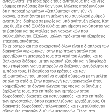
ανταγωνιστεί επί ίσοις όροις τους αντιπάλους της και νέες
νόμιμες επενδύσεις δεν θα γίνουν. Μελέτες αποδεικνύουν
ότι η παροχή χρημάτων «ξεπλύματος» στην εθνική
οικονομία σχετίζονται με τη μείωση του συνολικού ρυθμού
ανάπτυξης ιδιαίτερα σε μικρές και υπό ανάπτυξη χώρες. Κάτι
μας θυμίζει από Ελλάδα αλλά ας μην είμαστε καχύποπτοι για
τα βαπόρια και τις νταλίκες των ναρκωτικών που
συλλαμβάνονται. Εξάλλου μάλλον πρόκειται για εξαιρέσεις
επιχειρηματικότητας.
Το χειρότερο και πιο σοκαριστικό όλων είναι η διαπλοκή των
διακινητών ναρκωτικών, στην περίπτωση αυτών που
φροντίζουν τη μεταφορά τους στα νερά του Αιγαίου και το
Βαλκανικό διάδομο, με την κρατική εξουσία και η διαφθορά
που επιφέρουν για να μπορούν να διεξάγουν ανενόχλητοι το
εμπόριό τους. Η διαφθορά του κράτους και των
αξιωματούχων του μπορεί να συμβεί σύμφωνα με τη μελέτη
σε όλα τα στάδια. Στην παραγωγή των ναρκωτικών όπου
χρηματίζονται τα όργανα ελέγχου της γης και οι δυνάμεις
ξερίζωσής τους, στο επίπεδο των εμπόρων όπου
δωροδοκούν δικαστές και αστυνομικούς, και στο επίπεδο
των εργοστασίων όπου εκμεταλλεύονται εργαζόμενους. Οι
διακινητές δωροδοκούν τελωνειακούς και εκμεταλλεύονται
αδυναμίες εταιρειών διεθνών μεταφορών. Τέλος, στο