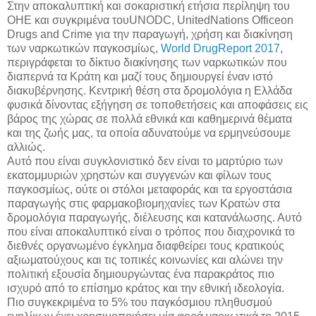
Στην αποκαλυπτική και σοκαριστική ετήσια περίληψη του
ΟΗΕ και συγκριμένα τουUNODC, UnitedNations Officeon
Drugs and Crime για την παραγωγή, χρήση και διακίνηση
των ναρκωτικών παγκοσμίως,
World DrugReport
2017
,
περιγράφεται το δίκτυο διακίνησης των ναρκωτικών που
διαπερνά τα Κράτη και μαζί τους δημιουργεί έναν ιστό
διακυβέρνησης. Κεντρική θέση στα δρομολόγια η Ελλάδα
φυσικά δίνοντας εξήγηση σε τοποθετήσεις και αποφάσεις εις
βάρος της χώρας σε πολλά εθνικά και καθημερινά θέματα
και της ζωής μας, τα οποία αδυνατούμε να ερμηνεύσουμε
αλλιώς.
Αυτό που είναι συγκλονιστικό δεν είναι το μαρτύριο των
εκατομμυριών χρηστών και συγγενών και φίλων τους
παγκοσμίως, ούτε οι στόλοι μεταφοράς και τα εργοστάσια
παραγωγής στις φαρμακοβιομηχανίες των Κρατών στα
δρομολόγια παραγωγής, διέλευσης και κατανάλωσης. Αυτό
που είναι αποκαλυπτικό είναι ο τρόπος που διαχρονικά το
διεθνές οργανωμένο έγκλημα διαφθείρει τους κρατικούς
αξιωματούχους και τις τοπικές κοινωνίες και αλώνει την
πολιτική εξουσία δημιουργώντας ένα παρακράτος πιο
ισχυρό από το επίσημο κράτος και την εθνική ιδεολογία.
Πιο συγκεκριμένα το 5% του παγκόσμιου πληθυσμού