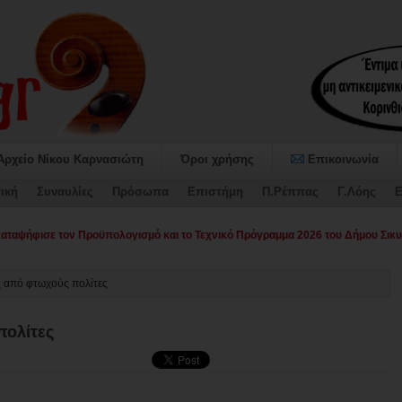
Αρχείο Νίκου Καρνασιώτη
Όροι χρήσης
Επικοινωνία
ική
Συναυλίες
Πρόσωπα
Επιστήμη
Π.Ρέππας
Γ.Λόης
Ε
αψήφισε τον Προϋπολογισμό και το Τεχνικό Πρόγραμμα 2026 του Δήμου Σικυ
ς από φτωχούς πολίτες
πολίτες