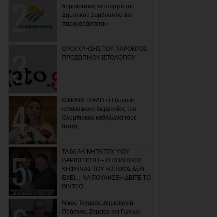
δημοκρατική λειτουργία του
Δημοτικού Συμβουλίου δεν
παραχαράσσεται»
ΟΡΟΙ ΧΡΗΣΗΣ ΤΟΥ ΠΑΡΟΝΤΟΣ
ΠΡΟΣΩΠΙΚΟΥ ΙΣΤΟΛΟΓΙΟΥ
ΜΑΡΙΝΑ ΤΣΑΛΗ - Η όμορφη
ισπανόφωνη διερμηνέας του
Ολυμπιακού καθηλώνει τους
θεατές
ΤΑ 66 ΑΚΙΝΗΤΑ ΤΟΥ ΥΙΟΥ
ΒΑΡΒΙΤΣΙΩΤΗ – Ο ΠΟΛΙΤΙΚΟΣ
ΚΗΦΗΝΑΣ ΤΟΥ «ΟΠΟΙΟΣ ΔΕΝ
ΕΧΕΙ… ΝΑ ΠΟΥΛΗΣΕΙ» ΔΕΙΤΕ ΤΟ
ΒΙΝΤΕΟ…
Νίκος Ταγαράς: Δημιουργία
Πράσινου Σημείου και Γωνιών