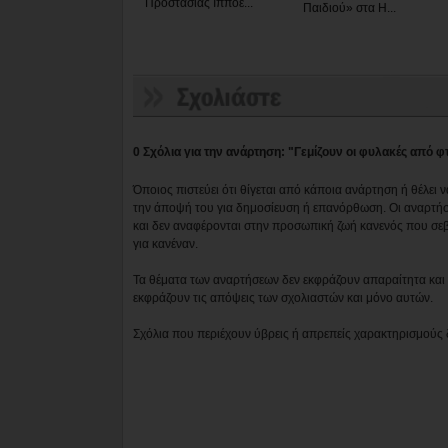
Προστασίας Ιπποε...
Παιδιού» στα Η...
0 Σχόλια για την ανάρτηση: "Γεμίζουν οι φυλακές από 
Όποιος πιστεύει ότι θίγεται από κάποια ανάρτηση ή θέλει 
την άποψή του για δημοσίευση ή επανόρθωση. Οι αναρτήσ
και δεν αναφέρονται στην προσωπική ζωή κανενός που σε
για κανέναν.
Τα θέματα των αναρτήσεων δεν εκφράζουν απαραίτητα και τ
εκφράζουν τις απόψεις των σχολιαστών και μόνο αυτών.
Σχόλια που περιέχουν ύβρεις ή απρεπείς χαρακτηρισμούς 