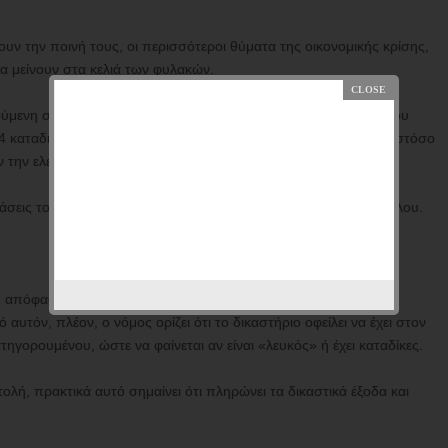
υν την ποινή τους, οι περισσότεροι θύματα της οικονομικής κρίσης,
α μείνουν στα κελιά των φυλακών.
μενη στοιχεία της Εισαγγελίας Βόλου, από την αρχή του χρόνου
34 καταδικασθέντες, οι ποινές των οποίων ήταν μετατρέψιμες, ωστόσο
 την ελευθερία τους.
άσεις του Μονομελούς και του Τριμελούς Πλημμελειοδικείου Βόλου.
ή απόφαση, οφείλει να εξετάσει πρώτα αν συντρέχουν οι
αυτόν, πλέον, ο νόμος ορίζει ότι το δικαστήριο οφείλει να έχει στον
ηγορουμένου, ώστε να φαίνεται αν είναι «λευκός» ή έχει καταδίκες.
λή, πρακτικά αυτό σημαίνει ότι πληρώνει τα δικαστικά έξοδα και