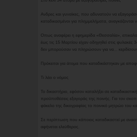
Στο κελί 34 άτομα με εξαγοράσιμες ποινές
Ανδρες και γυναίκες, που αδυνατούν να εξαγοράσο
καταδικασμένοι για πλημμελήματα, αναγκάζονται ν
Οπως αναφέρει η εφημερίδα «Θεσσαλία», επικαλού
έως τις 15 Μαρτίου είχαν οδηγηθεί στις φυλακές 
δεν μπορούσαν να πληρώσουν για να... κερδίσουν
Πρόκειται για άτομα που καταδικάστηκαν με αποφ
Τι λέει ο νόμος
Το δικαστήριο, εφόσον καταλήξει σε καταδικαστικ
προϋποθέσεις εξαγοράς της ποινής. Για τον σκοπό 
φάκελο της δικογραφίας το ποινικό μητρώο του κατ
Σε περίπτωση που κάποιος καταδικαστεί με αναστο
αφήνεται ελεύθερος.