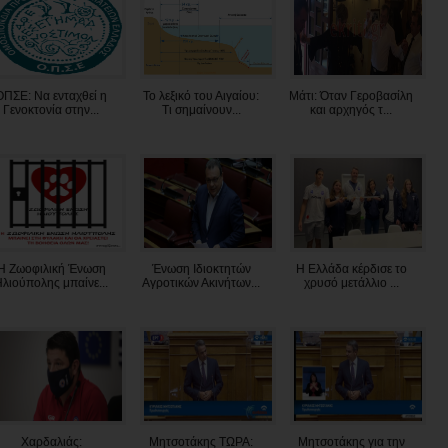
ΟΠΣΕ: Να ενταχθεί η
Το λεξικό του Αιγαίου:
Μάτι: Όταν Γεροβασίλη
Γενοκτονία στην...
Τι σημαίνουν...
και αρχηγός τ...
Η Ζωοφιλική Ένωση
Ένωση Ιδιοκτητών
Η Ελλάδα κέρδισε το
λιούπολης μπαίνε...
Αγροτικών Ακινήτων...
χρυσό μετάλλιο ...
Χαρδαλιάς:
Μητσοτάκης ΤΩΡΑ:
Μητσοτάκης για την