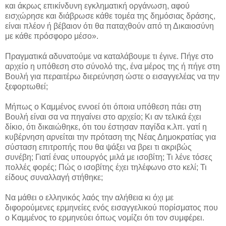
και άκρως επικίνδυνη εγκληματική οργάνωση, αφού
εισχώρησε και διάβρωσε κάθε τομέα της δημόσιας δράσης,
είναι πλέον ή βέβαιον ότι θα παταχθούν από τη Δικαιοσύνη
με κάθε πρόσφορο μέσο».
Πραγματικά αδυνατούμε να καταλάβουμε τι έγινε. Πήγε στο
αρχείο η υπόθεση στο σύνολό της, ένα μέρος της ή πήγε στη
Βουλή για περαιτέρω διερεύνηση ώστε ο εισαγγελέας να την
ξεφορτωθεί;
Μήπως ο Καμμένος εννοεί ότι όποια υπόθεση πάει στη
Βουλή είναι σα να πηγαίνει στο αρχείο; Κι αν τελικά έχει
δίκιο, ότι δικαιώθηκε, ότι του έστησαν παγίδα κ.λπ. γατί η
κυβέρνηση αρνείται την πρόταση της Νέας Δημοκρατίας για
σύσταση επιτροπής που θα ψάξει να βρει τι ακριβώς
συνέβη; Γιατί ένας υπουργός μιλά με ισοβίτη; Τι λένε τόσες
πολλές φορές; Πώς ο ισοβίτης έχει τηλέφωνο στο κελί; Τι
είδους συναλλαγή στήθηκε;
Να μάθει ο ελληνικός λαός την αλήθεια κι όχι με
διφορούμενες ερμηνείες ενός εισαγγελικού πορίσματος που
ο Καμμένος το ερμηνεύει όπως νομίζει ότι τον συμφέρει.