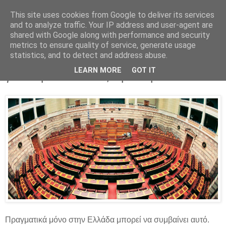
This site uses cookies from Google to deliver its services
Parakato.gr
and to analyze traffic. Your IP address and user-agent are
shared with Google along with performance and security
metrics to ensure quality of service, generate usage
statistics, and to detect and address abuse.
Υπόθεση Καμμένου - Noor1: Εξεταστική
LEARN MORE
GOT IT
για να μάθει ο λαός την αλήθεια
Πραγματικά μόνο στην Ελλάδα μπορεί να συμβαίνει αυτό.