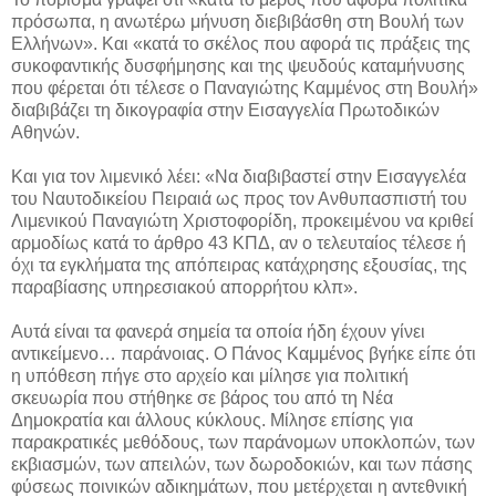
πρόσωπα, η ανωτέρω μήνυση διεβιβάσθη στη Βουλή των
Ελλήνων». Και «κατά το σκέλος που αφορά τις πράξεις της
συκοφαντικής δυσφήμησης και της ψευδούς καταμήνυσης
που φέρεται ότι τέλεσε ο Παναγιώτης Καμμένος στη Βουλή»
διαβιβάζει τη δικογραφία στην Εισαγγελία Πρωτοδικών
Αθηνών.
Και για τον λιμενικό λέει: «Να διαβιβαστεί στην Εισαγγελέα
του Ναυτοδικείου Πειραιά ως προς τον Ανθυπασπιστή του
Λιμενικού Παναγιώτη Χριστοφορίδη, προκειμένου να κριθεί
αρμοδίως κατά το άρθρο 43 ΚΠΔ, αν ο τελευταίος τέλεσε ή
όχι τα εγκλήματα της απόπειρας κατάχρησης εξουσίας, της
παραβίασης υπηρεσιακού απορρήτου κλπ».
Αυτά είναι τα φανερά σημεία τα οποία ήδη έχουν γίνει
αντικείμενο… παράνοιας. Ο Πάνος Καμμένος βγήκε είπε ότι
η υπόθεση πήγε στο αρχείο και μίλησε για πολιτική
σκευωρία που στήθηκε σε βάρος του από τη Νέα
Δημοκρατία και άλλους κύκλους. Μίλησε επίσης για
παρακρατικές μεθόδους, των παράνομων υποκλοπών, των
εκβιασμών, των απειλών, των δωροδοκιών, και των πάσης
φύσεως ποινικών αδικημάτων, που μετέρχεται η αντεθνική