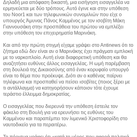
Δηλαδή μια απόφαση δικαστή, μια εισήγηση εισαγγελέα να
ερμηνεύεται με δύο τρόπους. Αυτό έγινε και στην υπόθεση
του Noor1 και των τηλεφωνικών συνομιλιών που είχε ο
υπουργός Άμυνας Πάνος Καμμένος με τον ισοβίτη Μάκη
Γιαννουσάκη στην προσπάθεια του πρώτου να εμπλέξει
στην υπόθεση τον επιχειρηματία Μαρινάκη.
Και από την πρώτη στιγμή είχαμε γράψει στο Αntinews ότι το
ζήτημα εδώ δεν είναι αν ο Μαρινάκης έχει πράγματι εμπλοκή
με το ναρκοπλοίο. Αυτή είναι διαφορετική υπόθεση και θα
αναζητήσει ευθύνες άλλος εισαγγελέας. Η ωμή παρέμβαση
στη δουλειά της Δικαιοσύνης από έναν κορυφαίο υπουργό
είναι το θέμα που προέκυψε. Διότι αν ο καθένας παίρνει
τηλέφωνα και προσπαθεί να πείσει ισοβίτες (ποιος ξέρει με
τι αντάλλαγμα) να κατηγορήσουν κάποιον τότε έχουμε
τεράστιο έλλειμμα δημοκρατίας.
Ο εισαγγελέας που διερευνά την υπόθεση έστειλε τον
φάκελο στη Βουλή για να ερευνήσει τις ευθύνες του
Καμμένου και παραπέμπει τον λιμενικό Χριστοφορίδη στο
ναυτοδικείο για τα περαιτέρω.
Το πόρισμα γράφει ότι «κατά το μέρος που αφορά πολιτικά